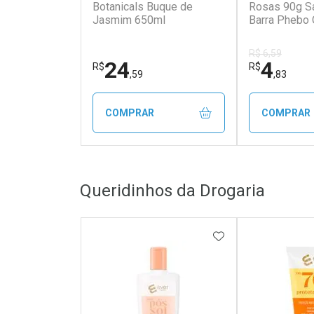
Botanicals Buque de
Rosas 90g S
Jasmim 650ml
Barra Phebo
Rosas 90g
R$ 6,59
24
4
R$
R$
,59
,83
COMPRAR
COMPRAR
FECHAR
FECHAR
Queridinhos da Drogaria
Laboratório
Laborató
Por Menos
Por Men
ADICIONAR AOS 