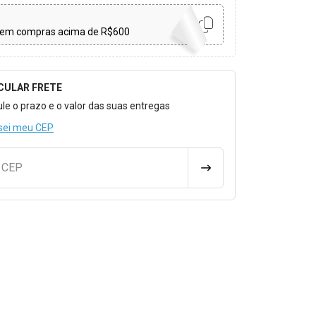
em compras acima de R$600
CULAR FRETE
o para Calcular o Frete
ule o prazo e o valor das suas entregas
sei meu CEP
u CEP
CALCULAR FRETE