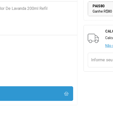
PAIS80
or De Lavanda 200ml Refil
Ganhe R$80 
CAL
Formulári
Calc
Não 
Informe se