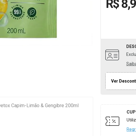
R$ 8,
DES
Excl
Saib
Ver Descont
etox Capim-Limão & Gengibre 200ml
CUP
Util
Regr