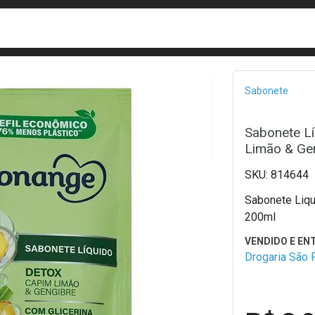
busca
isa?
Bread
Sabonete
Sabonete L
Limão & Gen
814644
Sabonete Liq
200ml
Drogaria São 