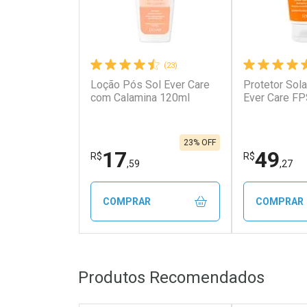
(23)
Loção Pós Sol Ever Care
Protetor Sola
Ativar Desconto
Ativar Des
com Calamina 120ml
Ever Care FP
Comprar sem Desconto
Comprar s
Comprar sem Desconto
Comprar s
Por R$ 24,59/cada
Por R$ 4,83
Por R$ 24,59/cada
Por R$ 4,83
23% OFF
17
49
R$
R$
,59
,27
COMPRAR
COMPRAR
FECHAR
FECHAR
Produtos Recomendados
Laboratório
Laborató
Por Menos
Por Men