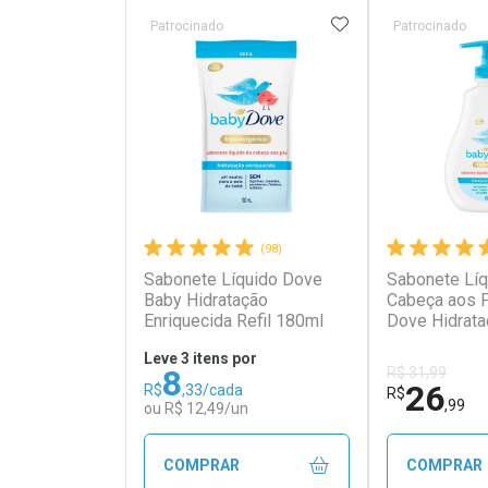
ADICIONAR AOS 
Patrocinado
Patrocinado
(98)
Sabonete Líquido Dove
Sabonete Líq
Ativar Desconto
Ativar Des
Baby Hidratação
Cabeça aos 
Enriquecida Refil 180ml
Dove Hidrata
Enriquecida 
Comprar sem Desconto
Comprar s
Comprar sem Desconto
Comprar s
Leve 3 itens por
Por R$ 17,59/cada
Por R$ 49,2
Por R$ 17,59/cada
Por R$ 49,2
8
R$ 31,99
26
R$
,33/cada
R$
,99
ou R$ 12,49/un
COMPRAR
COMPRAR