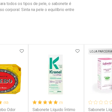
para todos os tipos de pele, o sabonete é
corporal. Sinta na pele o equilíbrio entre
FAVORITOS
ADICIONAR AOS FAVORITOS
ADICIONAR AOS 
LOJA PARCEIRA
(52)
(1)
ebo Odor
Sabonete Líquido Íntimo
Sabonete Líq