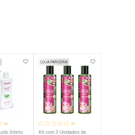
FAVORITOS
ADICIONAR AOS FAVORITOS
ADICIONAR AOS 
LOJA PARCEIRA
(0)
(0)
uido Íntimo
Kit com 3 Unidades de