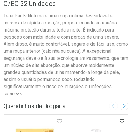
G/EG 32 Unidades
Tena Pants Noturna é uma roupa íntima descartável e
unissex de rápida absorção, proporcionando ao usuário
máxima proteção durante toda a noite. É indicado para
pessoas com mobilidade e com perdas de urina severa.
Além disso, é muito confortável, segura e de fácil uso, como
uma roupa interior (calcinha ou cueca). A excepcional
segurança deve-se à sua tecnologia antivazamento, que tem
um núcleo de alta absorção, que absorve rapidamente
grandes quantidades de urina mantendo-a longe da pele,
assim o usuário permanece seco, reduzindo
significativamente o risco de irritações ou infecções
cutâneas.
Queridinhos da Drogaria
Imagem A
Pró
ADICIONAR AOS FAVORITOS
ADIC