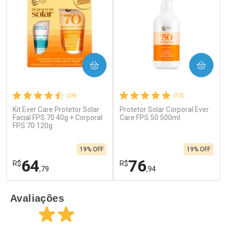
COMPRAR
COMPRAR
(24)
(13)
Kit Ever Care Protetor Solar
Protetor Solar Corporal Ever
Facial FPS 70 40g + Corporal
Care FPS 50 500ml
FPS 70 120g
19% OFF
19% OFF
64
76
R$
R$
,79
,94
FECHAR
F
FECHAR
F
Avaliações
Laboratório
Laboratório
Por Menos
Por Menos