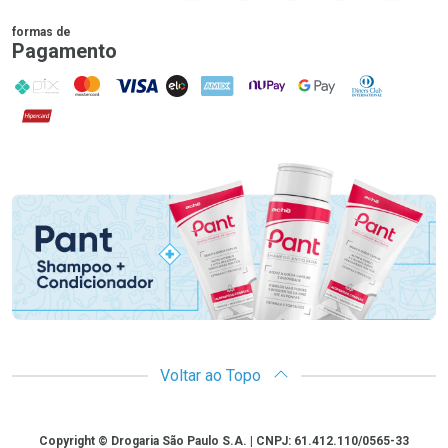
formas de
Pagamento
PIX
MasterCard
VISA
ELO
AMEX
NuPay
Google Pay
Diners Club
Hipercard
Promoção em Destaque
Voltar ao Topo
Copyright
Copyright © Drogaria São Paulo S.A. | CNPJ: 61.412.110/0565-33