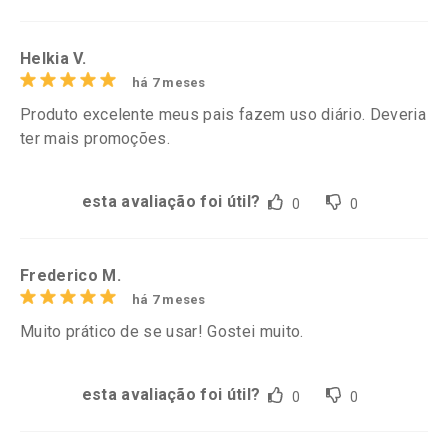
Helkia V.
há 7 meses
Produto excelente meus pais fazem uso diário. Deveria
ter mais promoções.
esta avaliação foi útil?
0
0
Frederico M.
há 7 meses
Muito prático de se usar! Gostei muito.
esta avaliação foi útil?
0
0