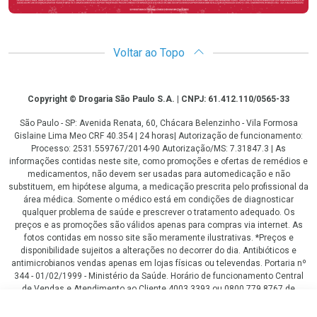
Voltar ao Topo
Copyright
Copyright © Drogaria São Paulo S.A. | CNPJ: 61.412.110/0565-33
São Paulo - SP: Avenida Renata, 60, Chácara Belenzinho - Vila Formosa
Gislaine Lima Meo CRF 40.354 | 24 horas| Autorização de funcionamento:
Processo: 2531.559767/2014-90 Autorização/MS: 7.31847.3 | As
informações contidas neste site, como promoções e ofertas de remédios e
medicamentos, não devem ser usadas para automedicação e não
substituem, em hipótese alguma, a medicação prescrita pelo profissional da
área médica. Somente o médico está em condições de diagnosticar
qualquer problema de saúde e prescrever o tratamento adequado. Os
preços e as promoções são válidos apenas para compras via internet. As
fotos contidas em nosso site são meramente ilustrativas. *Preços e
disponibilidade sujeitos a alterações no decorrer do dia. Antibióticos e
antimicrobianos vendas apenas em lojas físicas ou televendas. Portaria nº
344 - 01/02/1999 - Ministério da Saúde. Horário de funcionamento Central
de Vendas e Atendimento ao Cliente 4003 3393 ou 0800 779 8767 de
domingo a domingo das 08h00 às 20h00.