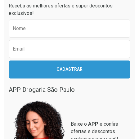
Receba as melhores ofertas e super descontos
Comprar sem Desconto
Comprar sem Desconto
exclusivos!
Por R$ 34,69/cada
Por R$ 18,99/cada
Comprar sem Desconto
Comprar sem Desconto
Preencha o formulário abaixo para receber 
Por R$ 34,69/cada
Por R$ 18,99/cada
Nome
Email
CADASTRAR
APP Drogaria São Paulo
Baixe o
APP
e confira
ofertas e descontos
exclusivos para você!