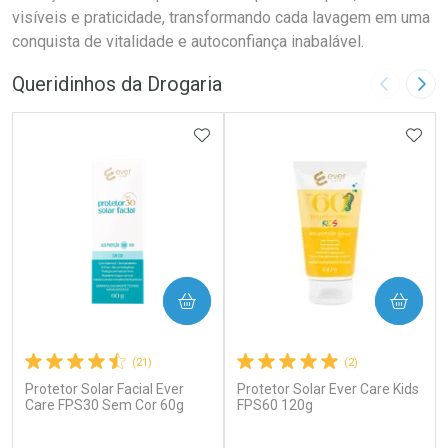
visíveis e praticidade, transformando cada lavagem em uma
conquista de vitalidade e autoconfiança inabalável.
Queridinhos da Drogaria
Imagem A
Pró
ADICIONAR AOS FAVORITOS
ADIC
COMPRAR
COMPRAR
(21)
(2)
Protetor Solar Facial Ever
Protetor Solar Ever Care Kids
Care FPS30 Sem Cor 60g
FPS60 120g