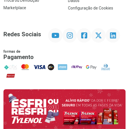
Troca ou Devolução
Dados
Marketplace
Configuração de Cookies
YouTube
Instagram
Facebook
Twitter
Linkedin
Redes Sociais
formas de
Pagamento
PIX
MasterCard
VISA
ELO
AMEX
NuPay
Google Pay
Diners Club
Hipercard
Promoção em Destaque