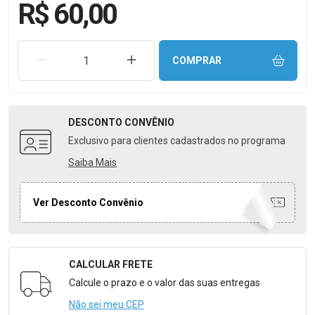
R$ 60,00
REMOVER UMA UNIDADE
AUMENTAR UMA UNIDADE
COMPRAR
DESCONTO
CONVÊNIO
Exclusivo para clientes cadastrados no programa
Saiba Mais
Ver Desconto Convênio
CALCULAR FRETE
Formulário para Calcular o Frete
Calcule o prazo e o valor das suas entregas
Não sei meu CEP