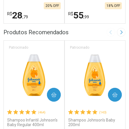
20% OFF
18% OFF
28
55
R$
R$
,79
,99
FECHAR
F
FECHAR
F
Produtos Recomendados
Imagem A
Pró
Laboratório
Laboratório
Por Menos
Por Menos
Patrocinado
Patrocinado
COMPRAR
COMPRAR
(464)
(143)
Shampoo Infantil Johnson's
Shampoo Johnson's Baby
Ativar Desconto
Ativar Desconto
Baby Regular 400ml
200ml