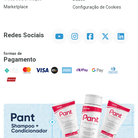
Marketplace
Configuração de Cookies
YouTube
Instagram
Facebook
Twitter
Linkedin
Redes Sociais
formas de
Pagamento
PIX
MasterCard
VISA
ELO
AMEX
NuPay
Google Pay
Diners Club
Hipercard
Promoção em Destaque