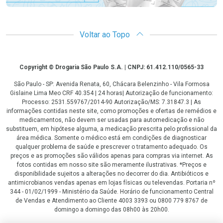
Voltar ao Topo
Copyright
Copyright © Drogaria São Paulo S.A. | CNPJ: 61.412.110/0565-33
São Paulo - SP: Avenida Renata, 60, Chácara Belenzinho - Vila Formosa
Gislaine Lima Meo CRF 40.354 | 24 horas| Autorização de funcionamento:
Processo: 2531.559767/2014-90 Autorização/MS: 7.31847.3 | As
informações contidas neste site, como promoções e ofertas de remédios e
medicamentos, não devem ser usadas para automedicação e não
substituem, em hipótese alguma, a medicação prescrita pelo profissional da
área médica. Somente o médico está em condições de diagnosticar
qualquer problema de saúde e prescrever o tratamento adequado. Os
preços e as promoções são válidos apenas para compras via internet. As
fotos contidas em nosso site são meramente ilustrativas. *Preços e
disponibilidade sujeitos a alterações no decorrer do dia. Antibióticos e
antimicrobianos vendas apenas em lojas físicas ou televendas. Portaria nº
344 - 01/02/1999 - Ministério da Saúde. Horário de funcionamento Central
de Vendas e Atendimento ao Cliente 4003 3393 ou 0800 779 8767 de
domingo a domingo das 08h00 às 20h00.