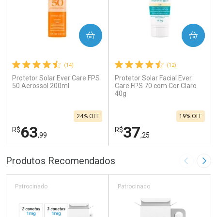
COMPRAR
COMPRAR
(14)
(12)
Protetor Solar Ever Care FPS
Protetor Solar Facial Ever
50 Aerossol 200ml
Care FPS 70 com Cor Claro
40g
24% OFF
19% OFF
63
37
R$
R$
,99
,25
FECHAR
F
FECHAR
F
Produtos Recomendados
Imagem A
Pró
Laboratório
Laboratório
Por Menos
Por Menos
Patrocinado
Patrocinado