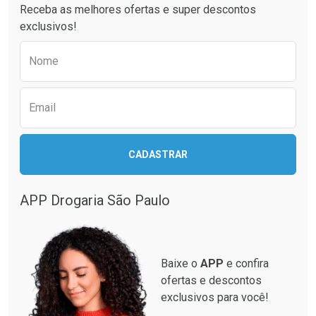
Receba as melhores ofertas e super descontos
exclusivos!
Preencha o formulário abaixo para receber 
Nome
Email
Ativar Desconto
CADASTRAR
Ativar Desconto
Comprar sem Desconto
Comprar sem Desconto
Por R$ 664,02/cada
Por R$ 130,95/cada
APP Drogaria São Paulo
Comprar sem Desconto
Comprar sem Desconto
Por R$ 664,02/cada
Por R$ 130,95/cada
Baixe o
APP
e confira
ofertas e descontos
exclusivos para você!