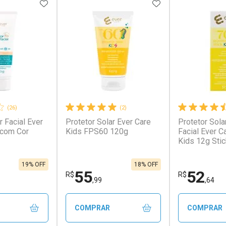
FAVORITOS
ADICIONAR AOS FAVORITOS
ADICIONAR AOS 
(26)
(2)
r Facial Ever
Protetor Solar Ever Care
Protetor Solar
 com Cor
Kids FPS60 120g
Facial Ever C
Kids 12g Stic
19% OFF
18% OFF
55
52
R$
R$
,99
,64
COMPRAR
COMPRAR