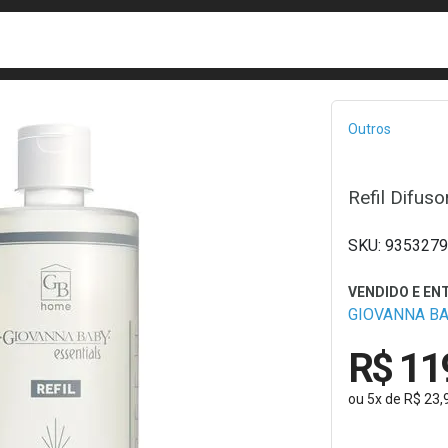
busca
isa?
Bread
Outros
Refil Difus
9353279
GIOVANNA B
R$ 11
ou
5
x
de
R$ 23,