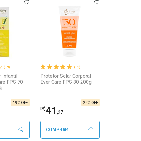
FAVORITOS
ADICIONAR AOS FAVORITOS
ADICIONAR AOS 
(19)
(12)
 Infantil
Protetor Solar Corporal
are FPS 70
Ever Care FPS 30 200g
k
19% OFF
22% OFF
41
R$
,27
COMPRAR