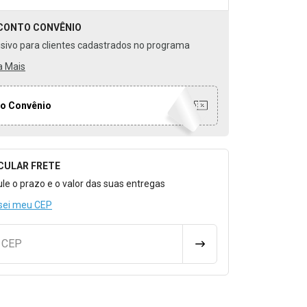
CONTO
CONVÊNIO
usivo para clientes cadastrados no programa
a Mais
o Convênio
CULAR FRETE
o para Calcular o Frete
ule o prazo e o valor das suas entregas
sei meu CEP
u CEP
CALCULAR FRETE