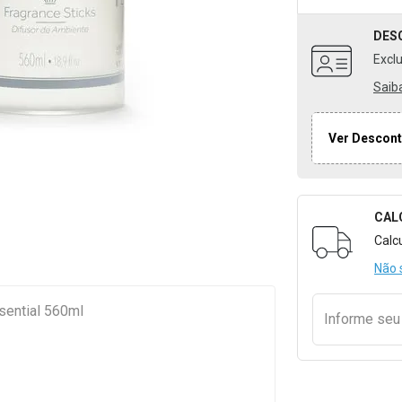
DES
Excl
Saib
Ver Descont
CAL
Formulári
Calc
Não 
sential 560ml
Informe se