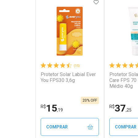
ADICIONAR AOS 
(15)
Protetor Solar Labial Ever
Protetor Sola
You FPS30 3,6g
Care FPS 70
Médio 40g
20% OFF
15
37
R$
R$
,19
,25
COMPRAR
COMPRAR