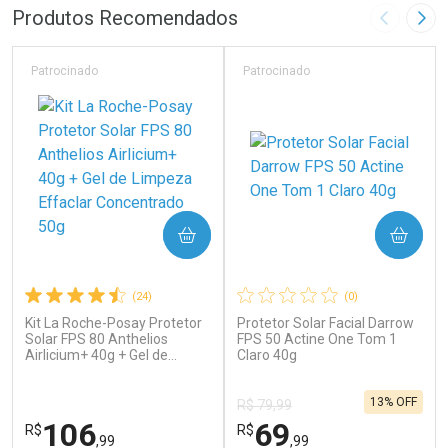
FECHAR
F
FECHAR
F
Produtos Recomendados
Imagem A
Pró
Laboratório
Laboratório
Por Menos
Por Menos
Patrocinado
Patrocinado
COMPRAR
COMPRAR
(24)
(0)
Kit La Roche-Posay Protetor
Protetor Solar Facial Darrow
Ativar Desconto
Ativar Desconto
Solar FPS 80 Anthelios
FPS 50 Actine One Tom 1
Airlicium+ 40g + Gel de
Comprar sem Desconto
Claro 40g
Comprar sem Desconto
Limpeza Effaclar
Por R$ 34,39/cada
Por R$ 17,59/cada
Comprar sem Desconto
Comprar sem Desconto
Concentrado 50g
13% OFF
Por R$ 34,39/cada
Por R$ 17,59/cada
R$ 79,99
106
69
R$
R$
,99
,99