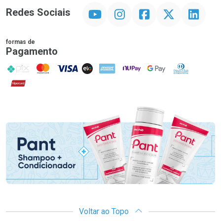
YouTube
Instagram
Facebook
Twitter
Linkedin
Redes Sociais
formas de
Pagamento
PIX
MasterCard
VISA
ELO
AMEX
NuPay
Google Pay
Diners Club
Hipercard
Promoção em Destaque
Voltar ao Topo