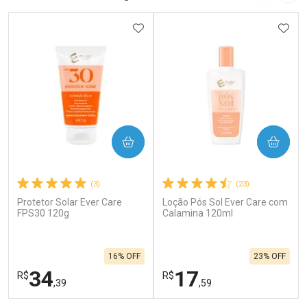
ADICIONAR AOS FAVORITOS
ADIC
COMPRAR
COMPRAR
(3)
(23)
Protetor Solar Ever Care
Loção Pós Sol Ever Care com
FPS30 120g
Calamina 120ml
16% OFF
23% OFF
34
17
R$
R$
,39
,59