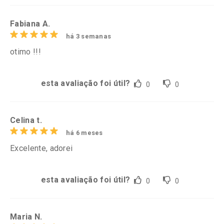
Fabiana A.
há 3 semanas
otimo !!!
esta avaliação foi útil?
0
0
Celina t.
há 6 meses
Excelente, adorei
esta avaliação foi útil?
0
0
Maria N.