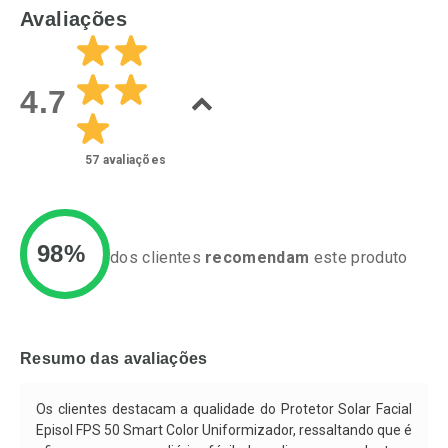
FECHAR
F
FECHAR
F
Avaliações
Dermaclub
Laboratório
Por Menos
Por Menos
4.7
57
avaliações
98%
dos clientes
recomendam
este produto
Ativar Desconto
Ativar Desconto
Comprar sem Desconto
Comprar sem Desconto
Resumo das avaliações
Comprar sem Desconto
Por R$ 69,90/cada
Por R$ 84,99/cada
Comprar sem Desconto
Por R$ 69,90/cada
Por R$ 84,99/cada
Os clientes destacam a qualidade do Protetor Solar Facial
Episol FPS 50 Smart Color Uniformizador, ressaltando que é