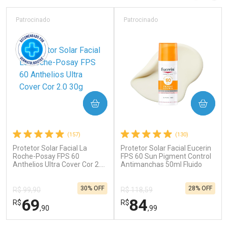
Laboratório
Laboratório
Por Menos
Por Menos
Patrocinado
Patrocinado
COMPRAR
COMPRAR
(157)
(130)
Protetor Solar Facial La
Protetor Solar Facial Eucerin
Ativar Desconto
Ativar Desconto
Roche-Posay FPS 60
FPS 60 Sun Pigment Control
Anthelios Ultra Cover Cor 2.0
Comprar sem Desconto
Antimanchas 50ml Fluido
Comprar sem Desconto
30g
Por R$ 34,39/cada
Por R$ 21,86/cada
Comprar sem Desconto
Comprar sem Desconto
30% OFF
28% OFF
Por R$ 34,39/cada
Por R$ 21,86/cada
R$ 99,90
R$ 118,59
69
84
R$
R$
,90
,99