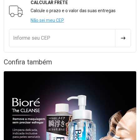
CALCULAR FRETE
Formulário para Calcular o Frete
Calcule o prazo e o valor das suas entregas
Não sei meu CEP
Informe seu CEP
CALCULA
Confira também