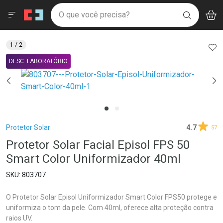
Drogaria São Paulo
Menu
Aces
Ir direto para a home
O que você precisa?
V
i
BUSCAR
Navegue pela página
Ir direto para o conteúdo
Faça a sua busca
Ir direto para a busca
Ir direto para a conta
AD
1
/ 2
Ir direto para a ajuda
DESC. LABORATÓRIO
Ir direto para a notificações
Ir direto para o carrinho
Ir direto para o menu
Breadcrumb
Protetor Solar
4.7
57
Protetor Solar Facial Episol FPS 50
Smart Color Uniformizador 40ml
803707
O Protetor Solar Episol Uniformizador Smart Color FPS50 protege e
uniformiza o tom da pele. Com 40ml, oferece alta proteção contra
raios UV.