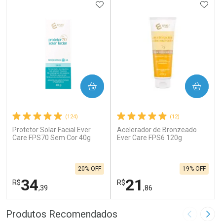
ADICIONAR AOS FAVORITOS
ADIC
COMPRAR
COMPRAR
(124)
(12)
Protetor Solar Facial Ever
Acelerador de Bronzeado
Care FPS70 Sem Cor 40g
Ever Care FPS6 120g
20% OFF
19% OFF
34
21
R$
R$
,39
,86
FECHAR
F
FECHAR
F
Produtos Recomendados
Imagem A
Pró