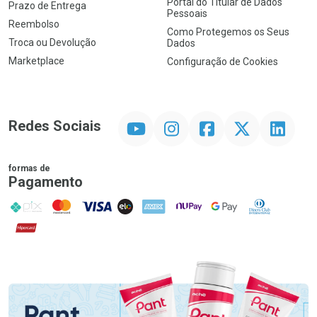
Portal do Titular de Dados
Prazo de Entrega
Pessoais
Reembolso
Como Protegemos os Seus
Troca ou Devolução
Dados
Marketplace
Configuração de Cookies
YouTube
Instagram
Facebook
Twitter
Linkedin
Redes Sociais
formas de
Pagamento
PIX
MasterCard
VISA
ELO
AMEX
NuPay
Google Pay
Diners Club
Hipercard
Promoção em Destaque