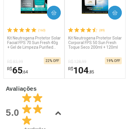
COMPRAR
COMPRAR
(160)
(89)
Kit Neutrogena Protetor Solar
Kit Neutrogena Protetor Solar
Ativar Desconto
Ativar Desconto
Facial FPS 70 Sun Fresh 40g
Corporal FPS 50 Sun Fresh
+ Gel de Limpeza Purified
Comprar sem Desconto
Toque Seco 200ml + 120ml
Comprar sem Desconto
Skin Pele Oleosa 60g
Por R$ 61,55/cada
Por R$ 55,19/cada
Comprar sem Desconto
Comprar sem Desconto
22% OFF
19% OFF
Por R$ 61,55/cada
Por R$ 55,19/cada
R$ 83,99
R$ 128,99
65
104
R$
R$
,64
,85
FECHAR
F
FECHAR
F
Avaliações
Laboratório
Laboratório
Por Menos
Por Menos
5.0