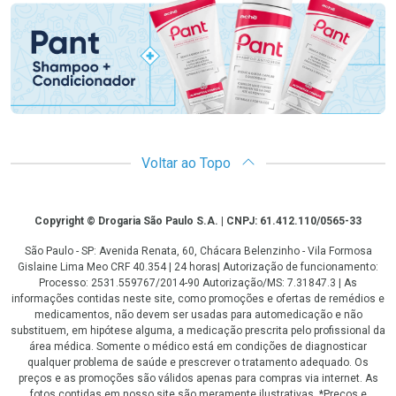
Voltar ao Topo
Copyright
Copyright © Drogaria São Paulo S.A. | CNPJ: 61.412.110/0565-33
São Paulo - SP: Avenida Renata, 60, Chácara Belenzinho - Vila Formosa
Gislaine Lima Meo CRF 40.354 | 24 horas| Autorização de funcionamento:
Processo: 2531.559767/2014-90 Autorização/MS: 7.31847.3 | As
informações contidas neste site, como promoções e ofertas de remédios e
medicamentos, não devem ser usadas para automedicação e não
substituem, em hipótese alguma, a medicação prescrita pelo profissional da
área médica. Somente o médico está em condições de diagnosticar
qualquer problema de saúde e prescrever o tratamento adequado. Os
preços e as promoções são válidos apenas para compras via internet. As
fotos contidas em nosso site são meramente ilustrativas. *Preços e