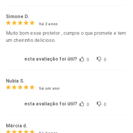
Simone D.
há 2 anos
Muito bom esse protetor , cumpre o que promete e tem
um cheirinho delicioso.
esta avaliação foi útil?
0
0
Nubia S.
há um ano
esta avaliação foi útil?
0
0
Márcia d.