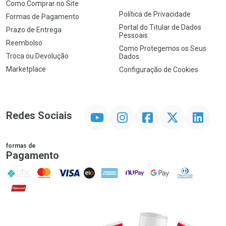
Como Comprar no Site
Política de Privacidade
Formas de Pagamento
Portal do Titular de Dados
Prazo de Entrega
Pessoais
Reembolso
Como Protegemos os Seus
Troca ou Devolução
Dados
Marketplace
Configuração de Cookies
YouTube
Instagram
Facebook
Twitter
Linkedin
Redes Sociais
formas de
Pagamento
PIX
MasterCard
VISA
ELO
AMEX
NuPay
Google Pay
Diners Club
Hipercard
Promoção em Destaque