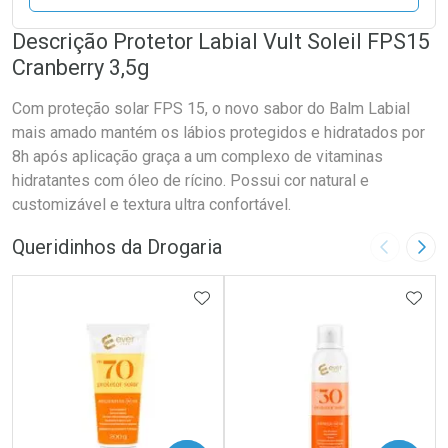
Descrição Protetor Labial Vult Soleil FPS15
Cranberry 3,5g
Com proteção solar FPS 15, o novo sabor do Balm Labial
mais amado mantém os lábios protegidos e hidratados por
8h após aplicação graça a um complexo de vitaminas
hidratantes com óleo de rícino. Possui cor natural e
customizável e textura ultra confortável.
Queridinhos da Drogaria
Imagem A
Pró
ADICIONAR AOS FAVORITOS
ADIC