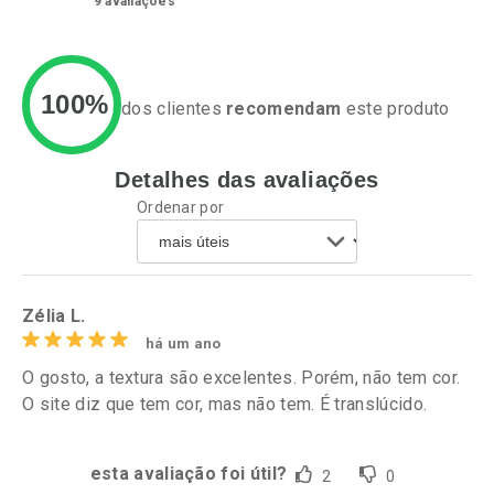
9
avaliações
100%
dos clientes
recomendam
este produto
Detalhes das avaliações
Ativar Desconto
Ativar Desconto
Ordenar por
Comprar sem Desconto
Comprar sem Desconto
Por R$ 65,64/cada
Por R$ 104,85/cada
Comprar sem Desconto
Comprar sem Desconto
Por R$ 65,64/cada
Por R$ 104,85/cada
Zélia L.
há um ano
O gosto, a textura são excelentes. Porém, não tem cor.
O site diz que tem cor, mas não tem. É translúcido.
esta avaliação foi útil?
2
0