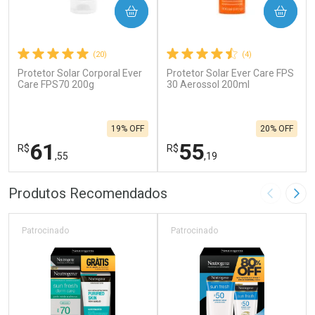
COMPRAR
COMPRAR
(20)
(4)
Protetor Solar Corporal Ever
Protetor Solar Ever Care FPS
Care FPS70 200g
30 Aerossol 200ml
19% OFF
20% OFF
61
55
R$
R$
,55
,19
FECHAR
F
FECHAR
F
Produtos Recomendados
Imagem A
Pró
Laboratório
Laboratório
Por Menos
Por Menos
Patrocinado
Patrocinado