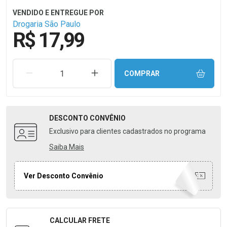
Drogaria São Paulo
R$ 17,99
REMOVER UMA UNIDADE
AUMENTAR UMA UNIDADE
COMPRAR
DESCONTO
CONVÊNIO
Exclusivo para clientes cadastrados no programa
Saiba Mais
Ver Desconto Convênio
CALCULAR FRETE
Formulário para Calcular o Frete