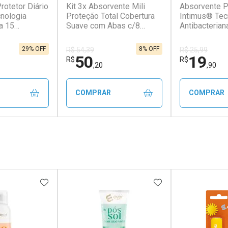
rotetor Diário
Kit 3x Absorvente Mili
Absorvente Pr
nologia
Proteção Total Cobertura
Intimus® Tec
a 15
Suave com Abas c/8
Antibacterian
unidades cada
Unidades
29% OFF
8% OFF
R$ 54,39
R$ 25,99
50
19
R$
R$
,20
,90
COMPRAR
COMPRAR
FECHAR
FECHAR
FECHAR
FECHAR
rio
Laboratório
Laborató
os
Por Menos
Por Men
FAVORITOS
ADICIONAR AOS FAVORITOS
ADICIONAR AOS 