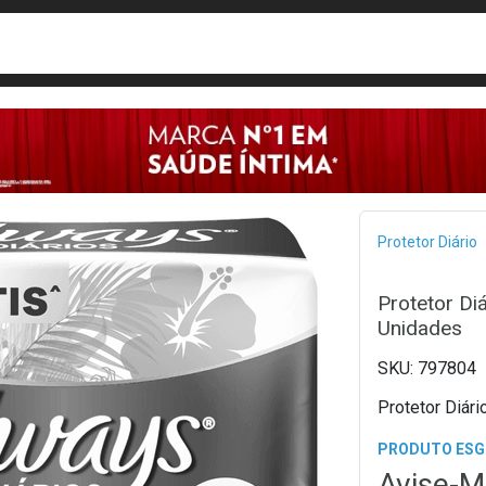
busca
isa?
Bread
Protetor Diário
Protetor Di
Unidades
797804
Protetor Diár
PRODUTO ES
Avise-M