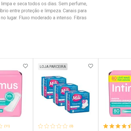
r limpa e seca todos os dias. Sem perfume,
íbrio entre proteção e limpeza. Canais para
no lugar. Fluxo moderado a intenso. Fibras
FAVORITOS
ADICIONAR AOS FAVORITOS
ADICIONAR AOS 
LOJA PARCEIRA
(11)
(0)