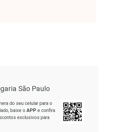
onto
Ativar Desconto
garia São Paulo
em Desconto
Comprar sem Desconto
em Desconto
Comprar sem Desconto
era do seu celular para o
9/cada
Por R$ 37,25/cada
9/cada
Por R$ 37,25/cada
lado, baixe o
APP
e confira
scontos exclusivos para