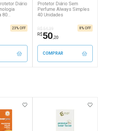
otetor Diário
Protetor Diário Sem
nologia
Perfume Always Simples
a 80
40 Unidades
23% OFF
8% OFF
R$ 54,39
50
R$
,20
COMPRAR
FECHAR
FECHAR
FECHAR
FECHAR
rio
Laboratório
os
Por Menos
FAVORITOS
ADICIONAR AOS FAVORITOS
ADICIONAR AOS 