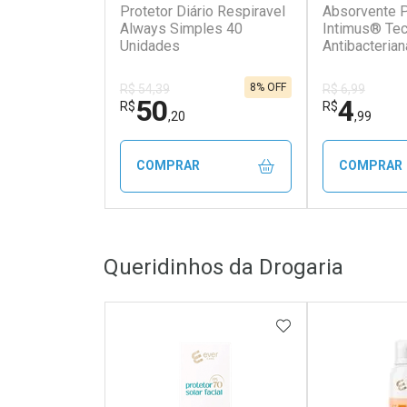
Protetor Diário Respiravel
Absorvente P
Always Simples 40
Intimus® Tec
Unidades
Antibacterian
Unidades
8% OFF
R$ 54,39
R$ 6,99
50
4
R$
R$
,20
,99
COMPRAR
COMPRAR
FECHAR
FECHAR
Queridinhos da Drogaria
Laboratório
Laborató
Por Menos
Por Men
ADICIONAR AOS 