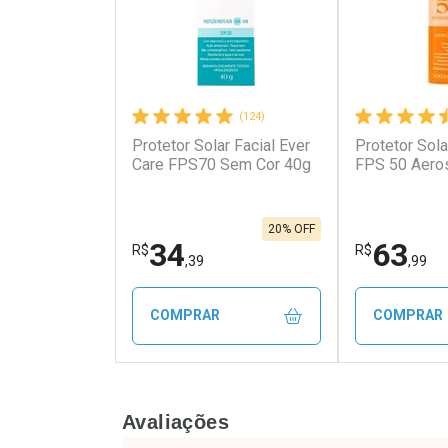
(124)
Protetor Solar Facial Ever
Protetor Sola
Ativar Desconto
Ativar Des
Care FPS70 Sem Cor 40g
FPS 50 Aero
Comprar sem Desconto
Comprar s
Comprar sem Desconto
Comprar s
Por R$ 50,20/cada
Por R$ 4,99
Por R$ 50,20/cada
Por R$ 4,99
20% OFF
34
63
R$
R$
,39
,99
COMPRAR
COMPRAR
FECHAR
FECHAR
Avaliações
Laboratório
Laborató
Por Menos
Por Men