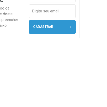
ado da
Digite seu email
de deste
a preencher
aixo.
CADASTRAR