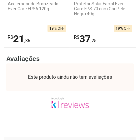
Acelerador de Bronzeado
Protetor Solar Facial Ever
Ever Care FPS6 120g
Care FPS 70 com Cor Pele
Negra 40g
19% OFF
19% OFF
21
37
R$
R$
,86
,25
FECHAR
F
FECHAR
F
Avaliações
Laboratório
Laboratório
Por Menos
Por Menos
Este produto ainda não tem avaliações
Tudo sobre a Drogaria São Paulo