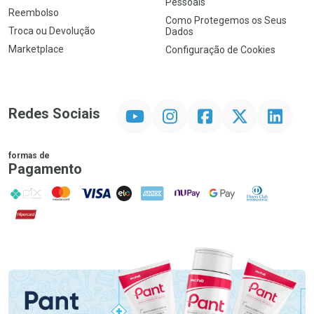
Pessoais
Reembolso
Como Protegemos os Seus
Troca ou Devolução
Dados
Marketplace
Configuração de Cookies
YouTube
Instagram
Facebook
Twitter
Linkedin
Redes Sociais
formas de
Pagamento
PIX
MasterCard
VISA
ELO
AMEX
NuPay
Google Pay
Diners Club
Hipercard
Promoção em Destaque