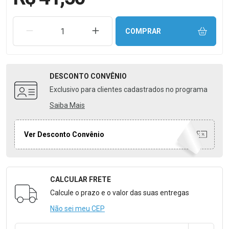
REMOVER UMA UNIDADE
AUMENTAR UMA UNIDADE
COMPRAR
DESCONTO
CONVÊNIO
Exclusivo para clientes cadastrados no programa
Saiba Mais
Ver Desconto Convênio
CALCULAR FRETE
Formulário para Calcular o Frete
Calcule o prazo e o valor das suas entregas
Não sei meu CEP