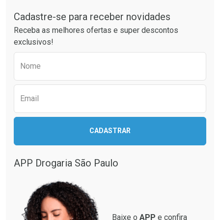
Cadastre-se para receber novidades
Ativar Desconto
Ativar Desconto
Receba as melhores ofertas e super descontos
Comprar sem Desconto
Comprar sem Desconto
exclusivos!
Por R$ 21,86/cada
Por R$ 37,25/cada
Comprar sem Desconto
Comprar sem Desconto
Preencha o formulário abaixo para receber 
Por R$ 21,86/cada
Por R$ 37,25/cada
Nome
Email
CADASTRAR
APP Drogaria São Paulo
Baixe o
APP
e confira