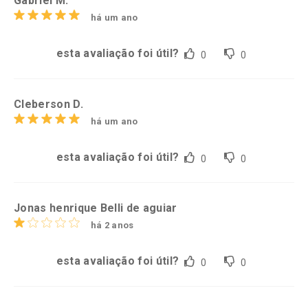
Gabriel M.
há um ano
esta avaliação foi útil?
0
0
Cleberson D.
há um ano
esta avaliação foi útil?
0
0
Jonas henrique Belli de aguiar
há 2 anos
esta avaliação foi útil?
0
0