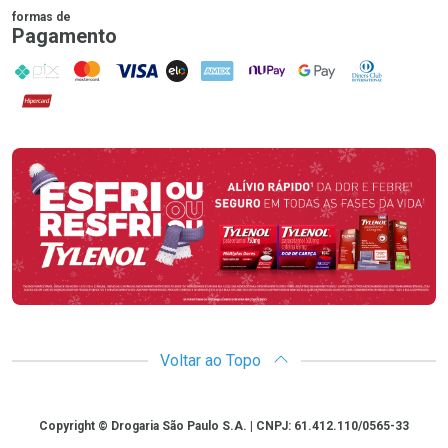
formas de
Pagamento
PIX
MasterCard
VISA
ELO
AMEX
NuPay
Google Pay
Diners Club
Hipercard
Promoção em Destaque
Voltar ao Topo
Copyright
Copyright © Drogaria São Paulo S.A. | CNPJ: 61.412.110/0565-33