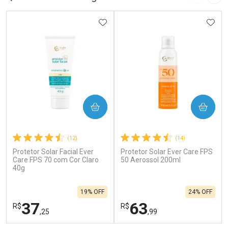
Imagem A
Pró
ADICIONAR AOS FAVORITOS
ADIC
COMPRAR
COMPRAR
(12)
(14)
Protetor Solar Facial Ever
Protetor Solar Ever Care FPS
Care FPS 70 com Cor Claro
50 Aerossol 200ml
40g
19% OFF
24% OFF
37
63
R$
R$
,25
,99