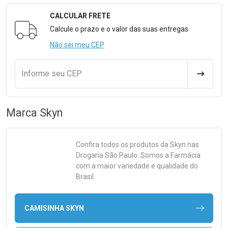
CALCULAR FRETE
Formulário para Calcular o Frete
Calcule o prazo e o valor das suas entregas
Não sei meu CEP
Informe seu CEP
CALCULA
Marca
Skyn
Confira todos os produtos da
Skyn
nas
Drogaria São Paulo. Somos a Farmácia
com a maior variedade e qualidade do
Brasil.
CAMISINHA SKYN