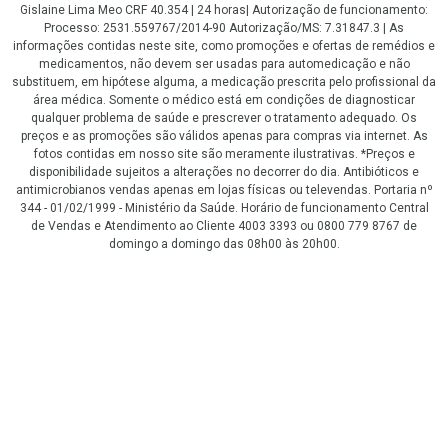
Gislaine Lima Meo CRF 40.354 | 24 horas| Autorização de funcionamento:
Processo: 2531.559767/2014-90 Autorização/MS: 7.31847.3 | As
informações contidas neste site, como promoções e ofertas de remédios e
medicamentos, não devem ser usadas para automedicação e não
substituem, em hipótese alguma, a medicação prescrita pelo profissional da
área médica. Somente o médico está em condições de diagnosticar
qualquer problema de saúde e prescrever o tratamento adequado. Os
preços e as promoções são válidos apenas para compras via internet. As
fotos contidas em nosso site são meramente ilustrativas. *Preços e
disponibilidade sujeitos a alterações no decorrer do dia. Antibióticos e
antimicrobianos vendas apenas em lojas físicas ou televendas. Portaria nº
344 - 01/02/1999 - Ministério da Saúde. Horário de funcionamento Central
de Vendas e Atendimento ao Cliente 4003 3393 ou 0800 779 8767 de
domingo a domingo das 08h00 às 20h00.
LGPD Aceite os Cookies