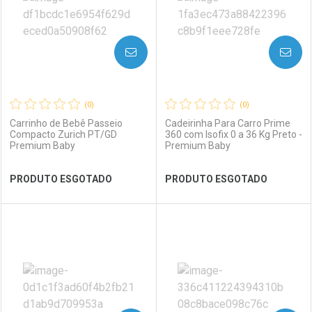
AVISE-ME
AVISE-ME
(0)
(0)
Carrinho de Bebê Passeio
Cadeirinha Para Carro Prime
Compacto Zurich PT/GD
360 com Isofix 0 a 36 Kg Preto -
Premium Baby
Premium Baby
Ativar Desconto
Ativar Desconto
PRODUTO ESGOTADO
PRODUTO ESGOTADO
Comprar sem Desconto
Comprar sem Desconto
Comprar sem Desconto
Comprar sem Desconto
Por R$ 1.098,90/cada
Por R$ 1.098,90/cada
Por R$ 1.098,90/cada
Por R$ 1.098,90/cada
FECHAR
FECHAR
FEC
FEC
Laboratório
Por Menos
Laboratório
Por Menos