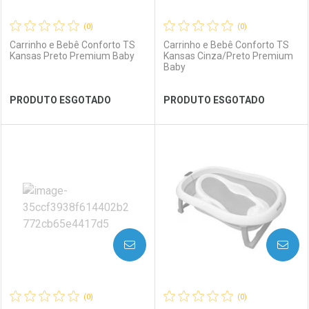
(0)
(0)
Carrinho e Bebê Conforto TS
Carrinho e Bebê Conforto TS
Kansas Preto Premium Baby
Kansas Cinza/Preto Premium
Baby
Ver Desconto Convênio
Ver Desconto Convênio
PRODUTO ESGOTADO
PRODUTO ESGOTADO
FECHAR
FECHAR
FEC
FEC
Laboratório
Por Menos
Laboratório
Por Menos
AVISE-ME
AVISE-ME
(0)
(0)