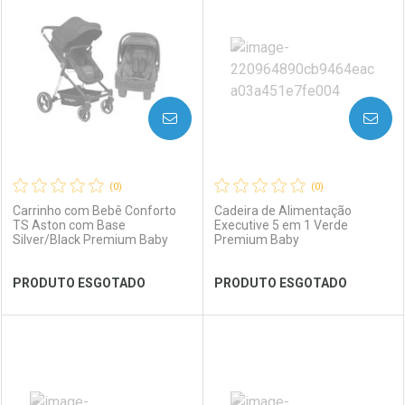
Laboratório
Por Menos
Laboratório
Por Menos
AVISE-ME
AVISE-ME
(0)
(0)
Carrinho com Bebê Conforto
Cadeira de Alimentação
TS Aston com Base
Executive 5 em 1 Verde
Silver/Black Premium Baby
Premium Baby
Ver Desconto Convênio
Ver Desconto Convênio
PRODUTO ESGOTADO
PRODUTO ESGOTADO
FECHAR
FECHAR
FEC
FEC
Laboratório
Por Menos
Laboratório
Por Menos