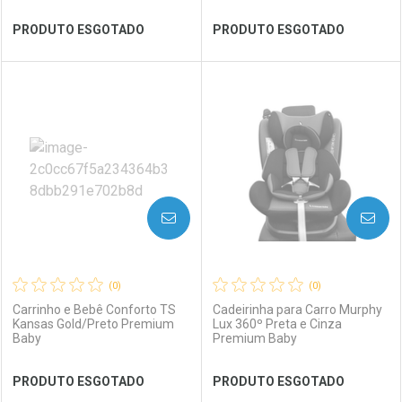
Ver Desconto Convênio
Ver Desconto Convênio
PRODUTO ESGOTADO
PRODUTO ESGOTADO
FECHAR
FECHAR
FEC
FEC
Laboratório
Por Menos
Laboratório
Por Menos
AVISE-ME
AVISE-ME
(0)
(0)
Carrinho e Bebê Conforto TS
Cadeirinha para Carro Murphy
Kansas Gold/Preto Premium
Lux 360º Preta e Cinza
Baby
Premium Baby
Ver Desconto Convênio
Ver Desconto Convênio
PRODUTO ESGOTADO
PRODUTO ESGOTADO