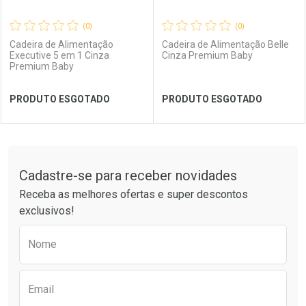
(0)
(0)
Cadeira de Alimentação
Cadeira de Alimentação Belle
Executive 5 em 1 Cinza
Cinza Premium Baby
Premium Baby
Ver Desconto Convênio
Ver Desconto Convênio
PRODUTO ESGOTADO
PRODUTO ESGOTADO
FECHAR
FECHAR
FEC
FEC
Tudo sobre a Drogaria São Paulo
Cadastre-se para receber novidades
Laboratório
Por Menos
Laboratório
Por Menos
Receba as melhores ofertas e super descontos
exclusivos!
Preencha o formulário abaixo para receber 
Nome
Email