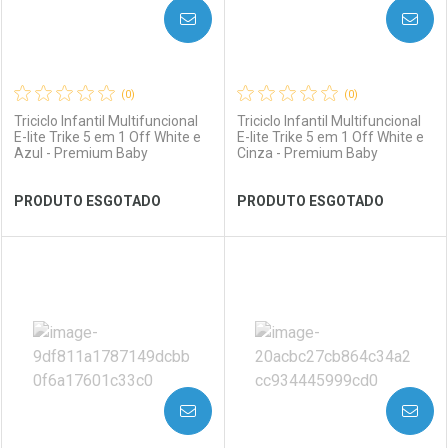
AVISE-ME
AVISE-ME
(0)
(0)
Triciclo Infantil Multifuncional
Triciclo Infantil Multifuncional
E-lite Trike 5 em 1 Off White e
E-lite Trike 5 em 1 Off White e
Azul - Premium Baby
Cinza - Premium Baby
Ver Desconto Convênio
Ver Desconto Convênio
PRODUTO ESGOTADO
PRODUTO ESGOTADO
FECHAR
FECHAR
FEC
FEC
Laboratório
Por Menos
Laboratório
Por Menos
AVISE-ME
AVISE-ME