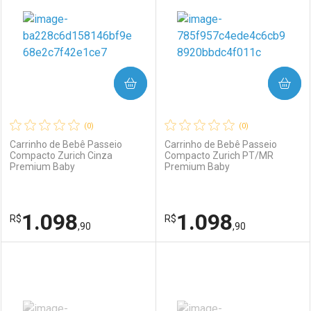
COMPRAR
COMPRAR
(0)
(0)
Carrinho de Bebê Passeio
Carrinho de Bebê Passeio
Compacto Zurich Cinza
Compacto Zurich PT/MR
Premium Baby
Premium Baby
1.098
1.098
R$
R$
,90
,90
FECHAR
FECHAR
F
F
Laboratório
Por Menos
Laboratório
Por Menos