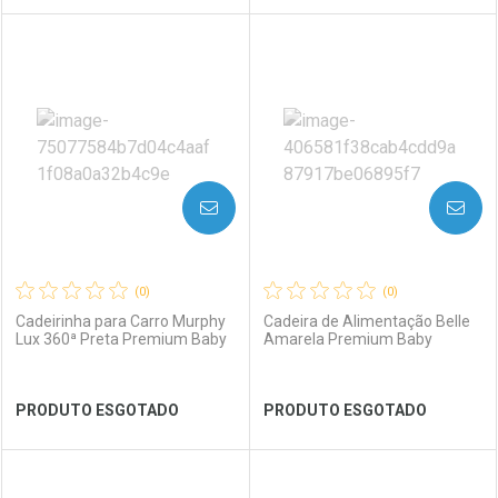
FECHAR
FECHAR
FEC
FEC
Laboratório
Por Menos
Laboratório
Por Menos
AVISE-ME
AVISE-ME
(0)
(0)
Cadeirinha para Carro Murphy
Cadeira de Alimentação Belle
Lux 360ª Preta Premium Baby
Amarela Premium Baby
Ver Desconto Convênio
Ver Desconto Convênio
PRODUTO ESGOTADO
PRODUTO ESGOTADO
FECHAR
FECHAR
FEC
FEC