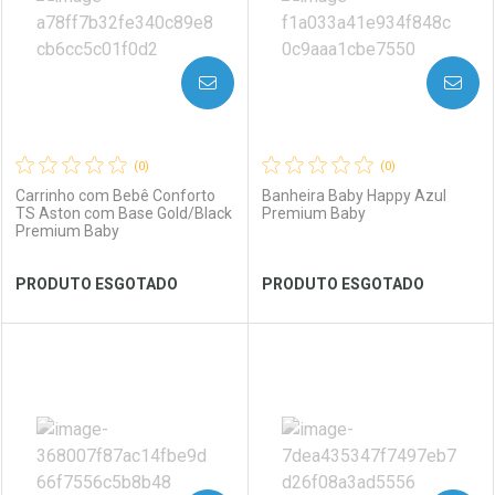
AVISE-ME
AVISE-ME
(0)
(0)
Carrinho com Bebê Conforto
Banheira Baby Happy Azul
TS Aston com Base Gold/Black
Premium Baby
Premium Baby
Ver Desconto Convênio
Ver Desconto Convênio
PRODUTO ESGOTADO
PRODUTO ESGOTADO
FECHAR
FECHAR
FEC
FEC
Laboratório
Por Menos
Laboratório
Por Menos