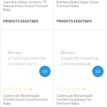
Carrinho e Bebê Conforto TS
Banheira Baby Happy Cinza
Kansas Preto/Cinza Premium
Premium Baby
Baby
Ver Desconto Convênio
Ver Desconto Convênio
PRODUTO ESGOTADO
PRODUTO ESGOTADO
FECHAR
FECHAR
FEC
FEC
Laboratório
Por Menos
Laboratório
Por Menos
AVISE-ME
AVISE-ME
(0)
(0)
Cadeira de Alimentação
Cadeira de Alimentação
Portátil Cloud Cinza Premium
Portátil Cloud Bege Fox
Baby
Premium Baby