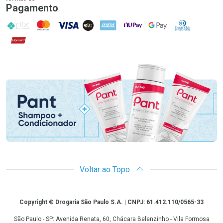
Pagamento
PIX
MasterCard
VISA
ELO
AMEX
NuPay
Google Pay
Diners Club
Hipercard
Promoção em Destaque
Voltar ao Topo
Copyright
Copyright © Drogaria São Paulo S.A. | CNPJ: 61.412.110/0565-33
São Paulo - SP: Avenida Renata, 60, Chácara Belenzinho - Vila Formosa