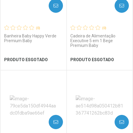
AVISE-ME
AVISE-ME
(0)
(0)
Banheira Baby Happy Verde
Cadeira de Alimentação
Premium Baby
Executive 5 em 1 Bege
Premium Baby
Ver Desconto Convênio
Ver Desconto Convênio
PRODUTO ESGOTADO
PRODUTO ESGOTADO
FECHAR
FECHAR
FEC
FEC
Laboratório
Por Menos
Laboratório
Por Menos
AVISE-ME
AVISE-ME