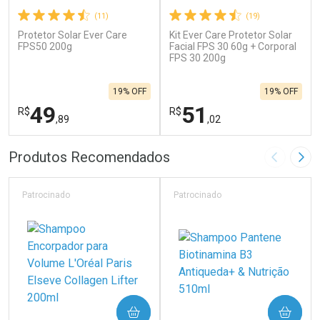
(11)
(19)
Protetor Solar Ever Care
Kit Ever Care Protetor Solar
FPS50 200g
Facial FPS 30 60g + Corporal
FPS 30 200g
19% OFF
19% OFF
49
51
R$
R$
,89
,02
FECHAR
F
FECHAR
F
Produtos Recomendados
Imagem A
Pró
Laboratório
Laboratório
Por Menos
Por Menos
Patrocinado
Patrocinado
COMPRAR
COMPRAR