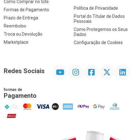
Como Comprar no Site
Política de Privacidade
Formas de Pagamento
Portal do Titular de Dados
Prazo de Entrega
Pessoais
Reembolso
Como Protegemos os Seus
Troca ou Devolução
Dados
Marketplace
Configuração de Cookies
YouTube
Instagram
Facebook
Twitter
Linkedin
Redes Sociais
formas de
Pagamento
PIX
MasterCard
VISA
ELO
AMEX
NuPay
Google Pay
Diners Club
Hipercard
Promoção em Destaque