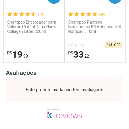
(15)
(28)
Shampoo Encorpador para
Shampoo Pantene
Ativar Desconto
Ativar Desconto
Volume L'Oréal Paris Elseve
Biotinamina B3 Antiqueda+ &
Collagen Lifter 200ml
Comprar sem Desconto
Nutrição 510ml
Comprar sem Desconto
Por R$ 49,89/cada
Por R$ 51,02/cada
Comprar sem Desconto
Comprar sem Desconto
24% OFF
Por R$ 49,89/cada
Por R$ 51,02/cada
R$ 43,99
19
33
R$
R$
,99
,22
FECHAR
F
FECHAR
F
Avaliações
Laboratório
Laboratório
Por Menos
Por Menos
Este produto ainda não tem avaliações