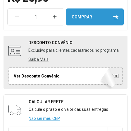
REMOVER UMA UNIDADE
AUMENTAR UMA UNIDADE
COMPRAR
DESCONTO
CONVÊNIO
Exclusivo para clientes cadastrados no programa
Saiba Mais
Ver Desconto Convênio
CALCULAR FRETE
Formulário para Calcular o Frete
Calcule o prazo e o valor das suas entregas
Não sei meu CEP