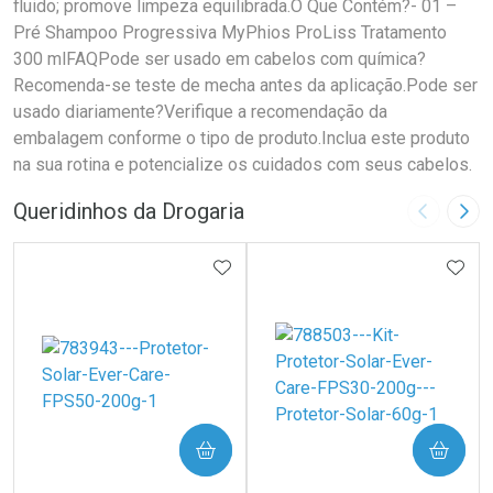
fluido; promove limpeza equilibrada.O Que Contém?- 01 –
Pré Shampoo Progressiva MyPhios ProLiss Tratamento
300 mlFAQPode ser usado em cabelos com química?
Recomenda-se teste de mecha antes da aplicação.Pode ser
usado diariamente?Verifique a recomendação da
embalagem conforme o tipo de produto.Inclua este produto
na sua rotina e potencialize os cuidados com seus cabelos.
Queridinhos da Drogaria
Imagem A
Pró
ADICIONAR AOS FAVORITOS
ADIC
COMPRAR
COMPRAR