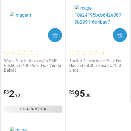
COMPRAR
COMPRAR
(0)
(0)
Wrap Para Esterilização SMS
Toalha Descartavel Polar Fix
60x60cm 40G Polar Fix - Venda
Nao Esteril 30 x 35cm C/100
Balcão
unds
2
95
R$
R$
,90
,00
LOJA PARCEIRA
FECHAR
FECHAR
F
F
Laboratório
Por Menos
Laboratório
Por Menos