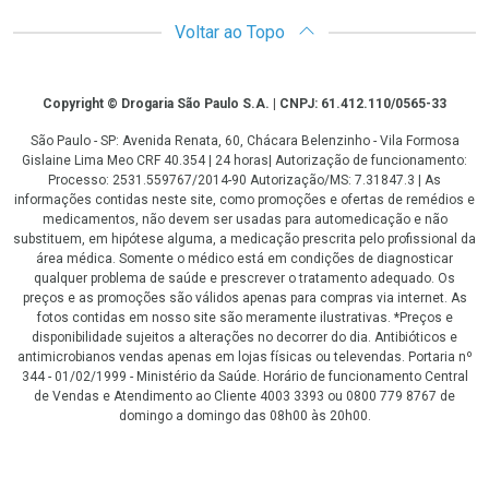
Voltar ao Topo
Copyright
Copyright © Drogaria São Paulo S.A. | CNPJ: 61.412.110/0565-33
São Paulo - SP: Avenida Renata, 60, Chácara Belenzinho - Vila Formosa
Gislaine Lima Meo CRF 40.354 | 24 horas| Autorização de funcionamento:
Processo: 2531.559767/2014-90 Autorização/MS: 7.31847.3 | As
informações contidas neste site, como promoções e ofertas de remédios e
medicamentos, não devem ser usadas para automedicação e não
substituem, em hipótese alguma, a medicação prescrita pelo profissional da
área médica. Somente o médico está em condições de diagnosticar
qualquer problema de saúde e prescrever o tratamento adequado. Os
preços e as promoções são válidos apenas para compras via internet. As
fotos contidas em nosso site são meramente ilustrativas. *Preços e
disponibilidade sujeitos a alterações no decorrer do dia. Antibióticos e
antimicrobianos vendas apenas em lojas físicas ou televendas. Portaria nº
344 - 01/02/1999 - Ministério da Saúde. Horário de funcionamento Central
de Vendas e Atendimento ao Cliente 4003 3393 ou 0800 779 8767 de
domingo a domingo das 08h00 às 20h00.
LGPD Aceite os Cookies