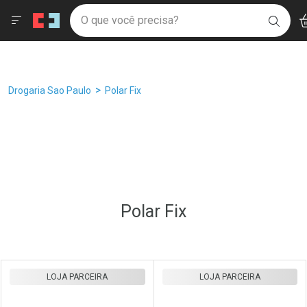
Drogaria São Paulo
Âncoras
Menu
Ac
Ir direto para a home
O que você precisa?
Filtros
Ordenar por
BUSC
Navegue pela página
Ir direto para o conteúdo
Faça a sua busca
Ir direto para a busca
Ir direto para a conta
Ir direto para a ajuda
Breadcrumb
Drogaria Sao Paulo
Polar Fix
Ir direto para a notificações
Ir direto para o carrinho
Ir direto para o menu
Polar Fix
Prateleira
LOJA PARCEIRA
LOJA PARCEIRA