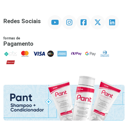
YouTube
Instagram
Facebook
Twitter
Linkedin
Redes Sociais
formas de
Pagamento
PIX
MasterCard
VISA
ELO
AMEX
NuPay
Google Pay
Diners Club
Hipercard
Promoção em Destaque