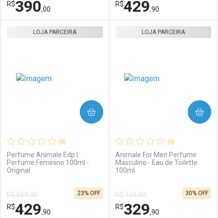
390
429
R$
Comprar sem Desconto
R$
Comprar sem Desconto
Por R$ 598,00/cada
Por R$ 285,00/cada
,00
,90
Por R$ 598,00/cada
Por R$ 285,00/cada
LOJA PARCEIRA
FECHAR
FECHAR
LOJA PARCEIRA
F
F
Laboratório
Por Menos
Laboratório
Por Menos
COMPRAR
COMPRAR
(0)
(0)
Perfume Animale Edp |
Animale For Men Perfume
Perfume Feminino 100ml -
Masculino - Eau de Toilette
Original
100ml
Ativar Desconto
Ativar Desconto
23% OFF
30% OFF
R$ 559,90
R$ 469,90
Comprar sem Desconto
Comprar sem Desconto
429
329
R$
Comprar sem Desconto
R$
Comprar sem Desconto
Por R$ 390,00/cada
Por R$ 429,90/cada
,90
,90
Por R$ 390,00/cada
Por R$ 429,90/cada