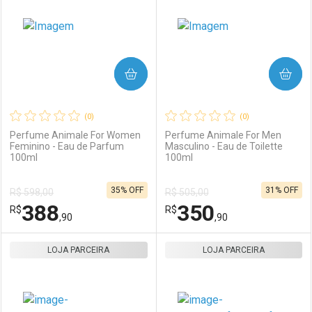
Laboratório
Por Menos
Laboratório
Por Menos
COMPRAR
COMPRAR
(0)
(0)
Perfume Animale For Women
Perfume Animale For Men
Feminino - Eau de Parfum
Masculino - Eau de Toilette
100ml
100ml
Ativar Desconto
Ativar Desconto
35% OFF
31% OFF
R$ 598,00
R$ 505,00
Comprar sem Desconto
Comprar sem Desconto
388
350
R$
Comprar sem Desconto
R$
Comprar sem Desconto
Por R$ 395,90/cada
Por R$ 330,90/cada
,90
,90
Por R$ 395,90/cada
Por R$ 330,90/cada
LOJA PARCEIRA
FECHAR
FECHAR
LOJA PARCEIRA
F
F
Laboratório
Por Menos
Laboratório
Por Menos