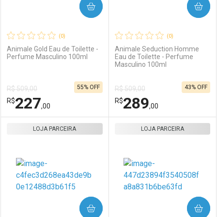
COMPRAR
COMPRAR
(0)
(0)
Animale Gold Eau de Toilette -
Animale Seduction Homme
Perfume Masculino 100ml
Eau de Toilette - Perfume
Masculino 100ml
Ativar Desconto
Ativar Desconto
55% OFF
43% OFF
R$ 509,00
R$ 509,00
Comprar sem Desconto
Comprar sem Desconto
227
289
R$
Comprar sem Desconto
R$
Comprar sem Desconto
Por R$ 301,00/cada
Por R$ 215,00/cada
,00
,00
Por R$ 301,00/cada
Por R$ 215,00/cada
LOJA PARCEIRA
FECHAR
FECHAR
LOJA PARCEIRA
F
F
Laboratório
Por Menos
Laboratório
Por Menos
COMPRAR
COMPRAR