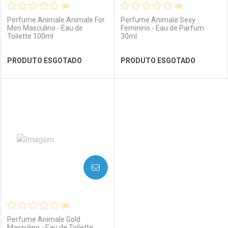
(0)
(0)
Perfume Animale Animale For
Perfume Animale Sexy
Men Masculino - Eau de
Feminino - Eau de Parfum
Toilette 100ml
30ml
Ativar Desconto
Ativar Desconto
PRODUTO ESGOTADO
PRODUTO ESGOTADO
Comprar sem Desconto
Comprar sem Desconto
Comprar sem Desconto
Comprar sem Desconto
Por R$ 227,00/cada
Por R$ 177,00/cada
Por R$ 227,00/cada
Por R$ 177,00/cada
FECHAR
FECHAR
FEC
FEC
Laboratório
Por Menos
Laboratório
Por Menos
AVISE-ME
(0)
Perfume Animale Gold
Masculino - Eau de Toilette