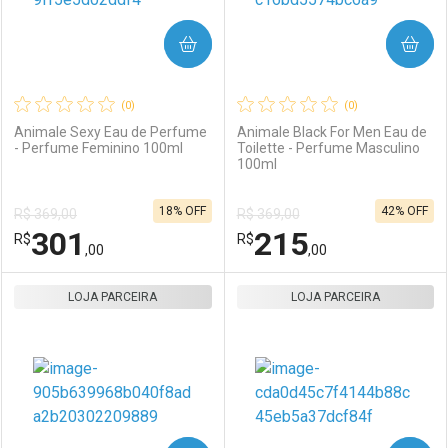
COMPRAR
COMPRAR
(0)
(0)
Animale Sexy Eau de Perfume
Animale Black For Men Eau de
- Perfume Feminino 100ml
Toilette - Perfume Masculino
100ml
Ativar Desconto
Ativar Desconto
18% OFF
42% OFF
R$ 369,00
R$ 369,00
Comprar sem Desconto
Comprar sem Desconto
301
215
R$
Comprar sem Desconto
R$
Comprar sem Desconto
Por R$ 143,00/cada
Por R$ 224,00/cada
,00
,00
Por R$ 143,00/cada
Por R$ 224,00/cada
LOJA PARCEIRA
FECHAR
FECHAR
LOJA PARCEIRA
F
F
Laboratório
Por Menos
Laboratório
Por Menos