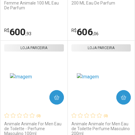
Femme Animale 100 ML Eau
200 ML Eau De Parfum
De Parfum
600
606
R$
R$
,93
,06
LOJA PARCEIRA
FECHAR
FECHAR
LOJA PARCEIRA
F
F
Laboratório
Por Menos
Laboratório
Por Menos
COMPRAR
COMPRAR
(0)
(0)
Animale Animale For Men Eau
Animale Animale for Men Eau
de Toilette - Perfume
de Toilette Perfume Masculino
Masculino 100ml
200ml