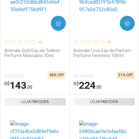
COMPRAR
COMPRAR
(0)
(0)
Animale Gold Eau de Toillete -
Animale Love Eau de Parfum -
Perfume Masculino 30ml
Perfume Feminino 100ml
Ativar Desconto
Ativar Desconto
38% OFF
51% OFF
R$ 229,00
R$ 459,00
Comprar sem Desconto
Comprar sem Desconto
143
224
R$
Comprar sem Desconto
R$
Comprar sem Desconto
Por R$ 388,90/cada
Por R$ 350,90/cada
,00
,00
Por R$ 388,90/cada
Por R$ 350,90/cada
LOJA PARCEIRA
FECHAR
FECHAR
LOJA PARCEIRA
F
F
Laboratório
Por Menos
Laboratório
Por Menos