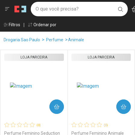
Drogaria São Paulo
Menu
Ac
Ir direto para a home
O que você precisa?
BUSC
Navegue pela página
Ir direto para o conteúdo
Faça a sua busca
Ir direto para a busca
Âncoras
Filtros
Ordenar por
Ir direto para a conta
Ir direto para a ajuda
Breadcrumb
Drogaria Sao Paulo
Perfume
Animale
Ir direto para a notificações
Ir direto para o carrinho
Linkagens Internas em Destaque
Promoções em Destaque
Prateleira
Ir direto para o menu
LOJA PARCEIRA
LOJA PARCEIRA
COMPRAR
COMPRAR
(0)
(0)
Perfume Feminino Seduction
Perfume Feminino Animale