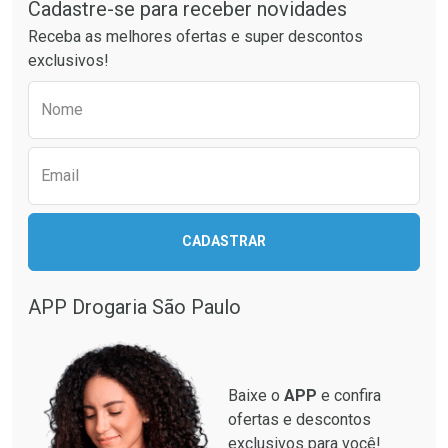
Cadastre-se para receber novidades
Ativar Desconto
Ativar Desconto
Receba as melhores ofertas e super descontos
Comprar sem Desconto
Comprar sem Desconto
exclusivos!
Por R$ 60,74/cada
Por R$ 64,79/cada
Comprar sem Desconto
Comprar sem Desconto
Preencha o formulário abaixo para receber 
Por R$ 60,74/cada
Por R$ 64,79/cada
Nome
Email
CADASTRAR
APP Drogaria São Paulo
Baixe o
APP
e confira
ofertas e descontos
exclusivos para você!