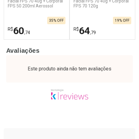
Facial FPS 70 40g + Corporal
Facial FPS 70 40g + Corporal
FPS 50 200ml Aerossol
FPS 70 120g
35% OFF
19% OFF
60
64
R$
R$
,74
,79
FECHAR
F
FECHAR
F
Avaliações
Laboratório
Laboratório
Por Menos
Por Menos
Este produto ainda não tem avaliações
Tudo sobre a Drogaria São Paulo