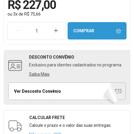
R$ 227,00
ou
3
x
de
R$ 75,66
REMOVER UMA UNIDADE
AUMENTAR UMA UNIDADE
COMPRAR
DESCONTO
CONVÊNIO
Exclusivo para clientes cadastrados no programa
Saiba Mais
Ver Desconto Convênio
CALCULAR FRETE
Formulário para Calcular o Frete
Calcule o prazo e o valor das suas entregas