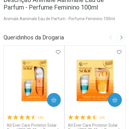
Parfum - Perfume Feminino 100ml
Animale Aanimale Eau de Parfum - Perfume Feminino 100ml
Queridinhos da Drogaria
Imagem A
Pró
ADICIONAR AOS FAVORITOS
ADIC
COMPRAR
COMPRAR
(34)
(24)
Kit Ever Care Protetor Solar
Kit Ever Care Protetor Solar