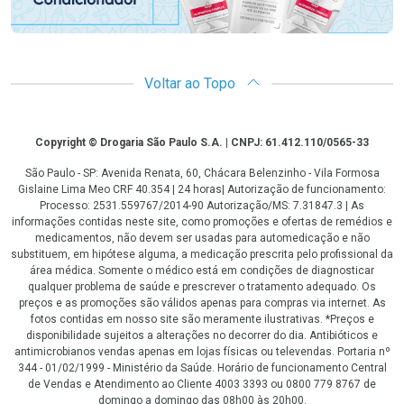
Voltar ao Topo
Copyright
Copyright © Drogaria São Paulo S.A. | CNPJ: 61.412.110/0565-33
São Paulo - SP: Avenida Renata, 60, Chácara Belenzinho - Vila Formosa
Gislaine Lima Meo CRF 40.354 | 24 horas| Autorização de funcionamento:
Processo: 2531.559767/2014-90 Autorização/MS: 7.31847.3 | As
informações contidas neste site, como promoções e ofertas de remédios e
medicamentos, não devem ser usadas para automedicação e não
substituem, em hipótese alguma, a medicação prescrita pelo profissional da
área médica. Somente o médico está em condições de diagnosticar
qualquer problema de saúde e prescrever o tratamento adequado. Os
preços e as promoções são válidos apenas para compras via internet. As
fotos contidas em nosso site são meramente ilustrativas. *Preços e
disponibilidade sujeitos a alterações no decorrer do dia. Antibióticos e
antimicrobianos vendas apenas em lojas físicas ou televendas. Portaria nº
344 - 01/02/1999 - Ministério da Saúde. Horário de funcionamento Central
de Vendas e Atendimento ao Cliente 4003 3393 ou 0800 779 8767 de
domingo a domingo das 08h00 às 20h00.