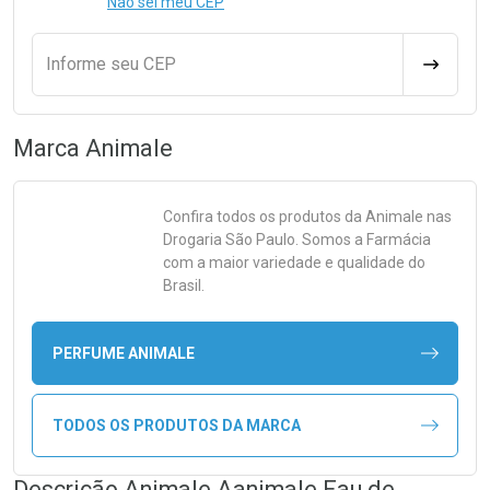
Não sei meu CEP
Informe seu CEP
CALCULA
Marca
Animale
Confira todos os produtos da
Animale
nas
Drogaria São Paulo. Somos a Farmácia
com a maior variedade e qualidade do
Brasil.
PERFUME ANIMALE
TODOS OS PRODUTOS DA MARCA
Descrição Animale Aanimale Eau de