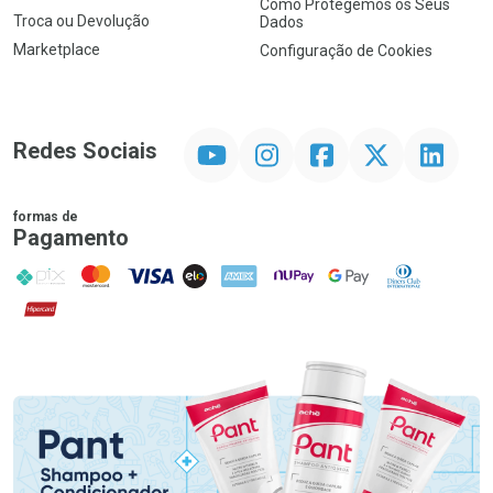
Como Protegemos os Seus
Troca ou Devolução
Dados
Marketplace
Configuração de Cookies
YouTube
Instagram
Facebook
Twitter
Linkedin
Redes Sociais
formas de
Pagamento
PIX
MasterCard
VISA
ELO
AMEX
NuPay
Google Pay
Diners Club
Hipercard
Promoção em Destaque