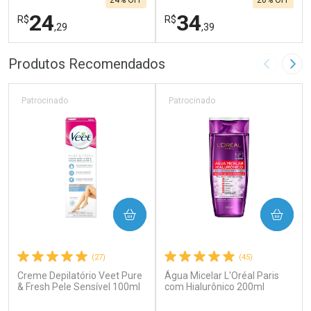
24% OFF
20% OFF
24
34
R$
R$
,29
,39
FECHAR
F
FECHAR
F
Produtos Recomendados
Imagem A
Pró
Laboratório
Laboratório
Por Menos
Por Menos
Patrocinado
Patrocinado
COMPRAR
COMPRAR
(27)
(45)
Creme Depilatório Veet Pure
Água Micelar L'Oréal Paris
Ativar Desconto
Ativar Desconto
& Fresh Pele Sensível 100ml
com Hialurônico 200ml
Comprar sem Desconto
Comprar sem Desconto
Por R$ 24,29/cada
Por R$ 34,39/cada