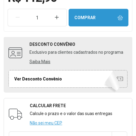
REMOVER UMA UNIDADE
AUMENTAR UMA UNIDADE
COMPRAR
DESCONTO
CONVÊNIO
Exclusivo para clientes cadastrados no programa
Saiba Mais
Ver Desconto Convênio
CALCULAR FRETE
Formulário para Calcular o Frete
Calcule o prazo e o valor das suas entregas
Não sei meu CEP