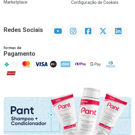
Marketplace
Configuração de Cookies
YouTube
Instagram
Facebook
Twitter
Linkedin
Redes Sociais
formas de
Pagamento
PIX
MasterCard
VISA
ELO
AMEX
NuPay
Google Pay
Diners Club
Hipercard
Promoção em Destaque