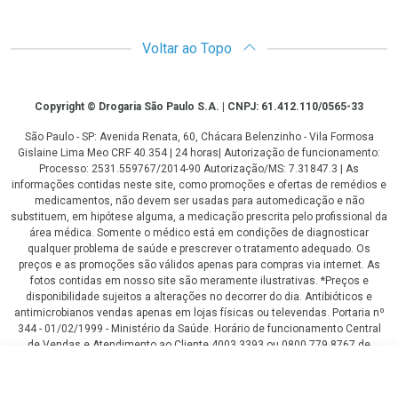
Voltar ao Topo
Copyright
Copyright © Drogaria São Paulo S.A. | CNPJ: 61.412.110/0565-33
São Paulo - SP: Avenida Renata, 60, Chácara Belenzinho - Vila Formosa
Gislaine Lima Meo CRF 40.354 | 24 horas| Autorização de funcionamento:
Processo: 2531.559767/2014-90 Autorização/MS: 7.31847.3 | As
informações contidas neste site, como promoções e ofertas de remédios e
medicamentos, não devem ser usadas para automedicação e não
substituem, em hipótese alguma, a medicação prescrita pelo profissional da
área médica. Somente o médico está em condições de diagnosticar
qualquer problema de saúde e prescrever o tratamento adequado. Os
preços e as promoções são válidos apenas para compras via internet. As
fotos contidas em nosso site são meramente ilustrativas. *Preços e
disponibilidade sujeitos a alterações no decorrer do dia. Antibióticos e
antimicrobianos vendas apenas em lojas físicas ou televendas. Portaria nº
344 - 01/02/1999 - Ministério da Saúde. Horário de funcionamento Central
de Vendas e Atendimento ao Cliente 4003 3393 ou 0800 779 8767 de
domingo a domingo das 08h00 às 20h00.
R$ 149,90
LGPD Aceite os Cookies
COMPRAR