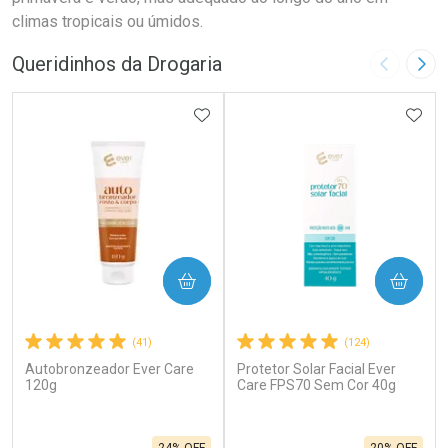
climas tropicais ou úmidos.
Queridinhos da Drogaria
Imagem A
Pró
ADICIONAR AOS FAVORITOS
ADIC
COMPRAR
COMPRAR
(41)
(124)
Autobronzeador Ever Care
Protetor Solar Facial Ever
120g
Care FPS70 Sem Cor 40g