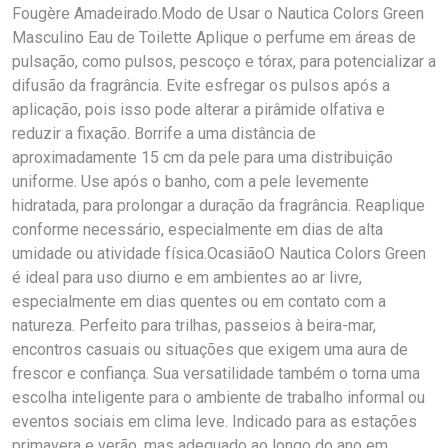
Fougère Amadeirado.Modo de Usar o Nautica Colors Green
Masculino Eau de Toilette Aplique o perfume em áreas de
pulsação, como pulsos, pescoço e tórax, para potencializar a
difusão da fragrância. Evite esfregar os pulsos após a
aplicação, pois isso pode alterar a pirâmide olfativa e
reduzir a fixação. Borrife a uma distância de
aproximadamente 15 cm da pele para uma distribuição
uniforme. Use após o banho, com a pele levemente
hidratada, para prolongar a duração da fragrância. Reaplique
conforme necessário, especialmente em dias de alta
umidade ou atividade física.OcasiãoO Nautica Colors Green
é ideal para uso diurno e em ambientes ao ar livre,
especialmente em dias quentes ou em contato com a
natureza. Perfeito para trilhas, passeios à beira-mar,
encontros casuais ou situações que exigem uma aura de
frescor e confiança. Sua versatilidade também o torna uma
escolha inteligente para o ambiente de trabalho informal ou
eventos sociais em clima leve. Indicado para as estações
primavera e verão, mas adequado ao longo do ano em