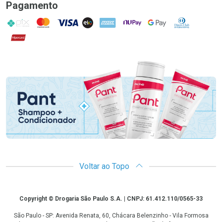
Pagamento
PIX
MasterCard
VISA
ELO
AMEX
NuPay
Google Pay
Diners Club
Hipercard
Promoção em Destaque
Voltar ao Topo
Copyright
Copyright © Drogaria São Paulo S.A. | CNPJ: 61.412.110/0565-33
São Paulo - SP: Avenida Renata, 60, Chácara Belenzinho - Vila Formosa