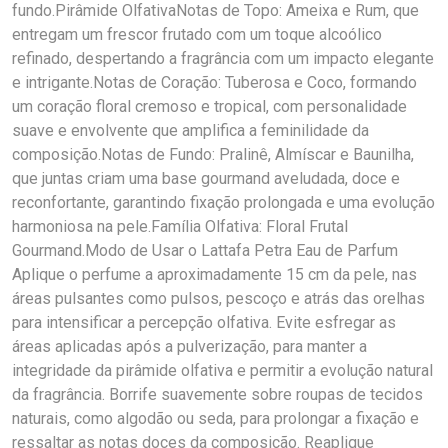
fundo.Pirâmide OlfativaNotas de Topo: Ameixa e Rum, que
entregam um frescor frutado com um toque alcoólico
refinado, despertando a fragrância com um impacto elegante
e intrigante.Notas de Coração: Tuberosa e Coco, formando
um coração floral cremoso e tropical, com personalidade
suave e envolvente que amplifica a feminilidade da
composição.Notas de Fundo: Pralinê, Almíscar e Baunilha,
que juntas criam uma base gourmand aveludada, doce e
reconfortante, garantindo fixação prolongada e uma evolução
harmoniosa na pele.Família Olfativa: Floral Frutal
Gourmand.Modo de Usar o Lattafa Petra Eau de Parfum
Aplique o perfume a aproximadamente 15 cm da pele, nas
áreas pulsantes como pulsos, pescoço e atrás das orelhas
para intensificar a percepção olfativa. Evite esfregar as
áreas aplicadas após a pulverização, para manter a
integridade da pirâmide olfativa e permitir a evolução natural
da fragrância. Borrife suavemente sobre roupas de tecidos
naturais, como algodão ou seda, para prolongar a fixação e
ressaltar as notas doces da composição. Reaplique