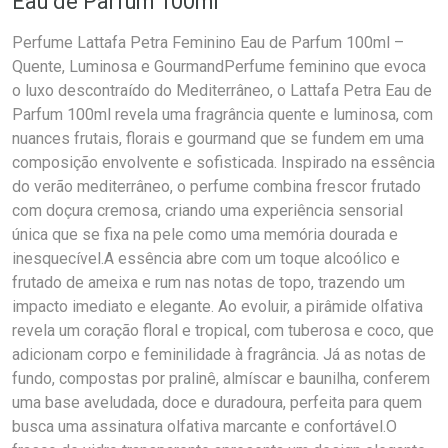
Eau de Parfum 100ml
Perfume Lattafa Petra Feminino Eau de Parfum 100ml –
Quente, Luminosa e GourmandPerfume feminino que evoca
o luxo descontraído do Mediterrâneo, o Lattafa Petra Eau de
Parfum 100ml revela uma fragrância quente e luminosa, com
nuances frutais, florais e gourmand que se fundem em uma
composição envolvente e sofisticada. Inspirado na essência
do verão mediterrâneo, o perfume combina frescor frutado
com doçura cremosa, criando uma experiência sensorial
única que se fixa na pele como uma memória dourada e
inesquecível.A essência abre com um toque alcoólico e
frutado de ameixa e rum nas notas de topo, trazendo um
impacto imediato e elegante. Ao evoluir, a pirâmide olfativa
revela um coração floral e tropical, com tuberosa e coco, que
adicionam corpo e feminilidade à fragrância. Já as notas de
fundo, compostas por pralinê, almíscar e baunilha, conferem
uma base aveludada, doce e duradoura, perfeita para quem
busca uma assinatura olfativa marcante e confortável.O