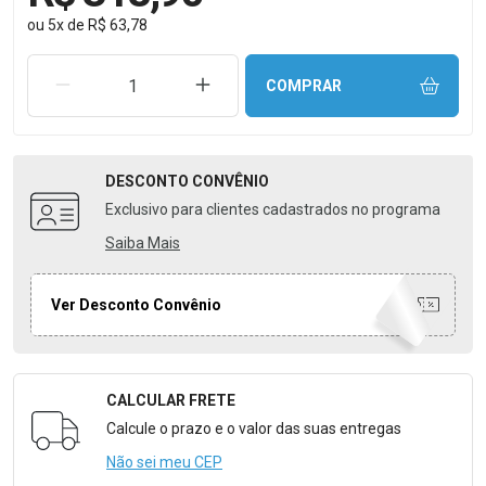
ou
5
x
de
R$ 63,78
REMOVER UMA UNIDADE
AUMENTAR UMA UNIDADE
COMPRAR
DESCONTO
CONVÊNIO
Exclusivo para clientes cadastrados no programa
Saiba Mais
Ver Desconto Convênio
CALCULAR FRETE
Formulário para Calcular o Frete
Calcule o prazo e o valor das suas entregas
Não sei meu CEP