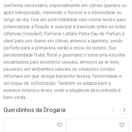
conforme necessário, especialmente em climas quentes ou
após transpiração, mantendo o frescor e a intensidade ao
longo do dia. Use em pele hidratada com creme neutro para
potencializar a fixação e suavizar a transição entre as notas
olfativas.OcasiãoO Perfume Lattafa Petra Eau de Parfum é
ideal para uso diurno em climas amenos a quentes, sendo
perfeito para a primavera, verão e início do outono. Sua
personalidade frutal, floral e gourmand o torna uma escolha
encantadora para encontros casuais, almoços ao ar livre,
passeios em ambientes naturais ou situações sociais
informais em que deseja transmitir leveza, feminilidade e
um toque de sofisticação. Também se adapta bem a
eventos noturnos leves, onde a elegância descontraída é
bem-vinda.
Queridinhos da Drogaria
Imagem A
Pró
ADICIONAR AOS FAVORITOS
ADIC