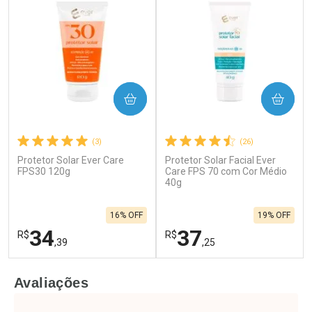
COMPRAR
COMPRAR
(3)
(26)
Protetor Solar Ever Care
Protetor Solar Facial Ever
FPS30 120g
Care FPS 70 com Cor Médio
40g
16% OFF
19% OFF
34
37
R$
R$
,39
,25
FECHAR
F
FECHAR
F
Avaliações