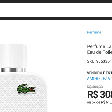
busca
isa?
Bread
Perfume
Perfume Lac
Eau de Toil
9353361
AMOBELEZA
R$ 489,00
R$ 30
ou
5
x
de
R$ 61,