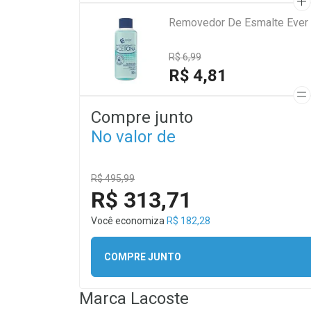
Removedor De Esmalte Ever
R$ 6,99
R$ 4,81
Compre junto
No valor de
R$ 495,99
R$ 313,71
Você economiza
R$ 182,28
COMPRE JUNTO
Marca
Lacoste