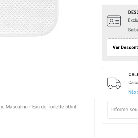
DES
Excl
Saib
Ver Descont
CAL
Formulári
Calc
Não 
c Masculino - Eau de Toilette 50ml
Informe se