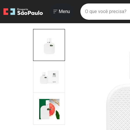
Drogaria São Paulo
Menu
Faça a sua 
O que você prec
Ir direto para a home
Abrir ou Fechar
Menu
Navegue pela página
Ir direto para o conteúdo
Ir direto para a busca
Ir direto para a conta
Ir direto para a ajuda
Ir direto para a notificações
Ir direto para o carrinho
Ir direto para o menu