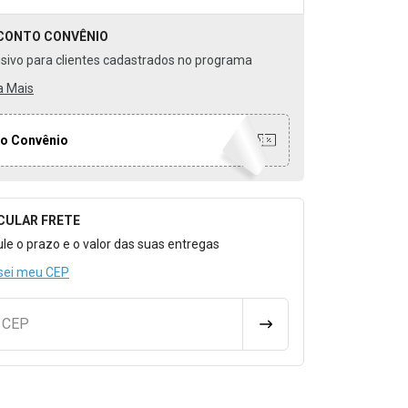
CONTO
CONVÊNIO
usivo para clientes cadastrados no programa
a Mais
o Convênio
CULAR FRETE
o para Calcular o Frete
ule o prazo e o valor das suas entregas
sei meu CEP
u CEP
CALCULAR FRETE