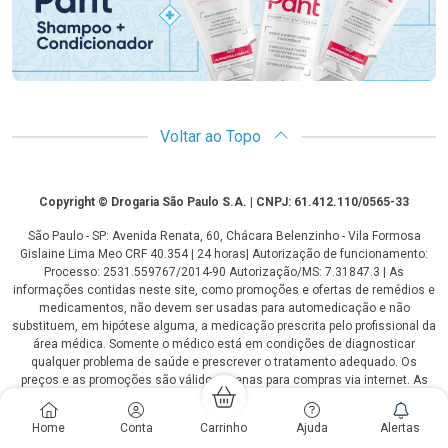
Voltar ao Topo
Copyright
Copyright © Drogaria São Paulo S.A. | CNPJ: 61.412.110/0565-33
São Paulo - SP: Avenida Renata, 60, Chácara Belenzinho - Vila Formosa
Gislaine Lima Meo CRF 40.354 | 24 horas| Autorização de funcionamento:
Processo: 2531.559767/2014-90 Autorização/MS: 7.31847.3 | As
informações contidas neste site, como promoções e ofertas de remédios e
medicamentos, não devem ser usadas para automedicação e não
substituem, em hipótese alguma, a medicação prescrita pelo profissional da
área médica. Somente o médico está em condições de diagnosticar
qualquer problema de saúde e prescrever o tratamento adequado. Os
preços e as promoções são válidos apenas para compras via internet. As
fotos contidas em nosso site são meramente ilustrativas. *Preços e
disponibilidade sujeitos a alterações no decorrer do dia. Antibióticos e
Home
Conta
Carrinho
Ajuda
Alertas
antimicrobianos vendas apenas em lojas físicas ou televendas. Portaria nº