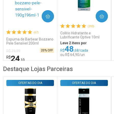
Ativar Desconto
COMPRAR
COMPRAR
(393)
Comprar sem Desconto
Comprar sem Desconto
Por R$ 31,35/cada
Por R$ 31,35/cada
(67)
Colírio Hidratante e
Lubrificante Optive 10ml
Espuma de Barbear Bozzano
Leve 2 itens por
Pele Sensível 200ml
48
R$
,68/cada
20% OFF
R$ 29,99
ou R$ 64,90/un
24
R$
,10
FECHAR
FECHAR
FEC
FEC
Destaque Lojas Parceiras
Laboratório
Laboratório
Por Menos
Por Menos
OFERTAS DO DIA
OFERTAS DO DIA