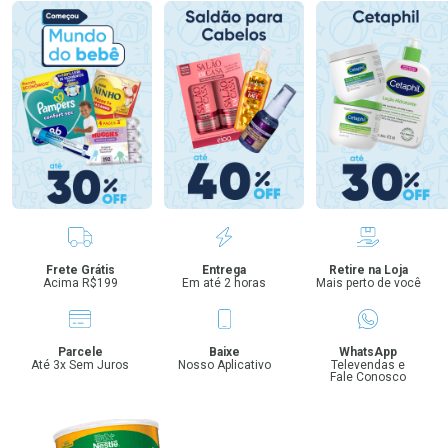
Benefícios
Frete Grátis
Entrega
Retire na Loja
Acima R$199
Em até 2 horas
Mais perto de você
Parcele
Baixe
WhatsApp
Até 3x Sem Juros
Nosso Aplicativo
Televendas e
Fale Conosco