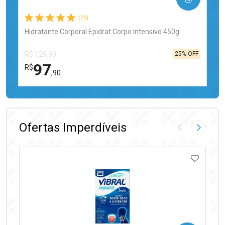
(79)
Hidratante Corporal Epidrat Corpo Intensivo 450g
25% OFF
R$ 129,90
97
R$
,90
FECHAR
FECHAR
Laboratório
Por Menos
Ofertas Imperdíveis
Imagem Anter
Próxima
ADICIO
Ativar Desconto