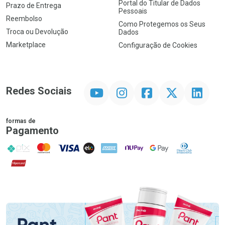
Portal do Titular de Dados
Prazo de Entrega
Pessoais
Reembolso
Como Protegemos os Seus
Troca ou Devolução
Dados
Marketplace
Configuração de Cookies
YouTube
Instagram
Facebook
Twitter
Linkedin
Redes Sociais
formas de
Pagamento
PIX
MasterCard
VISA
ELO
AMEX
NuPay
Google Pay
Diners Club
Hipercard
Promoção em Destaque