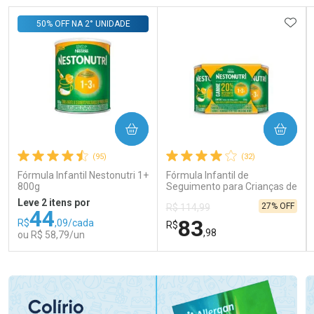
ADIC
50% OFF NA 2° UNIDADE
COMPRAR
COMPRAR
(95)
(32)
Fórmula Infantil Nestonutri 1+
Fórmula Infantil de
800g
Seguimento para Crianças de
Primeira Infância Nestonutri
Leve 2 itens por
27% OFF
R$ 114,99
2 Unidades de 800g cada
44
83
R$
,09/cada
R$
,98
ou R$ 58,79/un
FECHAR
FECHAR
FEC
FEC
Laboratório
Laboratório
Por Menos
Por Menos