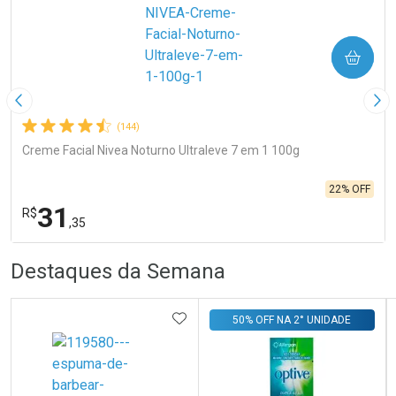
COMPRAR
Imagem Anterior
Pró
(144)
Creme Facial Nivea Noturno Ultraleve 7 em 1 100g
22% OFF
31
R$
,35
R
R
FECHA
FECHA
Destaques da Semana
Laboratório
Por Menos
ADICIONAR AOS FAVORITOS
50% OFF NA 2° UNIDADE