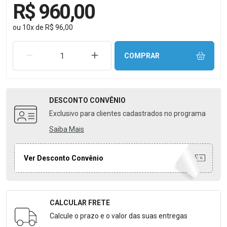
R$ 960,00
ou
10
x
de
R$ 96,00
REMOVER UMA UNIDADE
AUMENTAR UMA UNIDADE
COMPRAR
DESCONTO
CONVÊNIO
Exclusivo para clientes cadastrados no programa
Saiba Mais
Ver Desconto Convênio
CALCULAR FRETE
Formulário para Calcular o Frete
Calcule o prazo e o valor das suas entregas