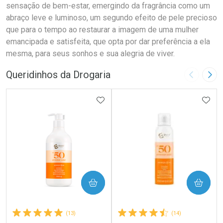
sensação de bem-estar, emergindo da fragrância como um
abraço leve e luminoso, um segundo efeito de pele precioso
que para o tempo ao restaurar a imagem de uma mulher
emancipada e satisfeita, que opta por dar preferência a ela
mesma, para seus sonhos e sua alegria de viver.
Queridinhos da Drogaria
Imagem A
Pró
ADICIONAR AOS FAVORITOS
ADIC
COMPRAR
COMPRAR
(13)
(14)