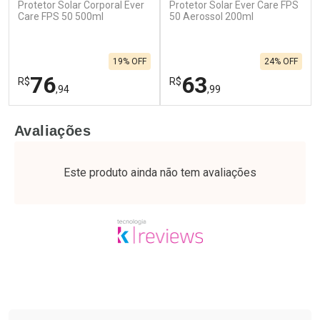
Protetor Solar Corporal Ever
Protetor Solar Ever Care FPS
Care FPS 50 500ml
50 Aerossol 200ml
19% OFF
24% OFF
76
63
R$
R$
,94
,99
FECHAR
F
FECHAR
F
Avaliações
Laboratório
Laboratório
Por Menos
Por Menos
Este produto ainda não tem avaliações
Tudo sobre a Drogaria São Paulo