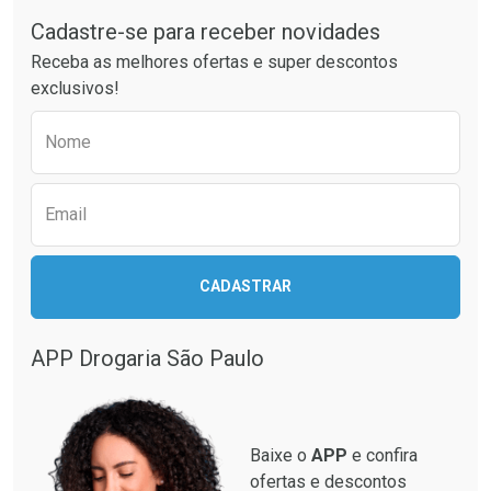
Cadastre-se para receber novidades
Ativar Desconto
Ativar Desconto
Receba as melhores ofertas e super descontos
Comprar sem Desconto
Comprar sem Desconto
exclusivos!
Por R$ 76,94/cada
Por R$ 63,99/cada
Comprar sem Desconto
Comprar sem Desconto
Preencha o formulário abaixo para receber 
Por R$ 76,94/cada
Por R$ 63,99/cada
Nome
Email
CADASTRAR
APP Drogaria São Paulo
Baixe o
APP
e confira
ofertas e descontos