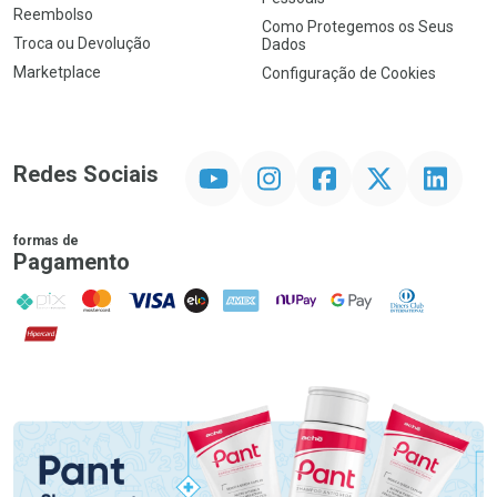
Reembolso
Como Protegemos os Seus
Troca ou Devolução
Dados
Marketplace
Configuração de Cookies
YouTube
Instagram
Facebook
Twitter
Linkedin
Redes Sociais
formas de
Pagamento
PIX
MasterCard
VISA
ELO
AMEX
NuPay
Google Pay
Diners Club
Hipercard
Promoção em Destaque