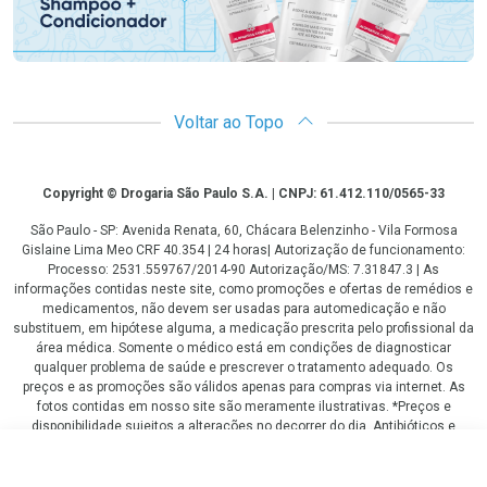
Voltar ao Topo
Copyright
Copyright © Drogaria São Paulo S.A. | CNPJ: 61.412.110/0565-33
São Paulo - SP: Avenida Renata, 60, Chácara Belenzinho - Vila Formosa
Gislaine Lima Meo CRF 40.354 | 24 horas| Autorização de funcionamento:
Processo: 2531.559767/2014-90 Autorização/MS: 7.31847.3 | As
informações contidas neste site, como promoções e ofertas de remédios e
medicamentos, não devem ser usadas para automedicação e não
substituem, em hipótese alguma, a medicação prescrita pelo profissional da
área médica. Somente o médico está em condições de diagnosticar
qualquer problema de saúde e prescrever o tratamento adequado. Os
preços e as promoções são válidos apenas para compras via internet. As
fotos contidas em nosso site são meramente ilustrativas. *Preços e
disponibilidade sujeitos a alterações no decorrer do dia. Antibióticos e
antimicrobianos vendas apenas em lojas físicas ou televendas. Portaria nº
344 - 01/02/1999 - Ministério da Saúde. Horário de funcionamento Central
R$ 960,00
de Vendas e Atendimento ao Cliente 4003 3393 ou 0800 779 8767 de