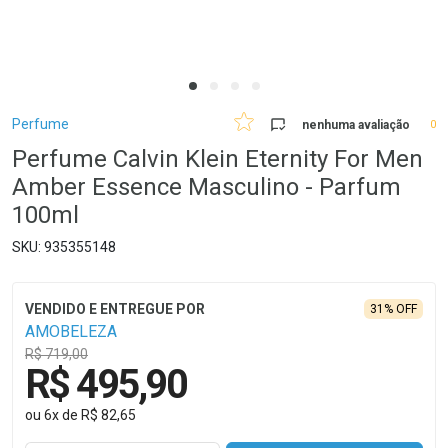
Breadcrumb
Perfume
nenhuma avaliação
0
Perfume Calvin Klein Eternity For Men
Amber Essence Masculino - Parfum
100ml
935355148
31% OFF
AMOBELEZA
R$ 719,00
R$ 495,90
ou
6
x
de
R$ 82,65