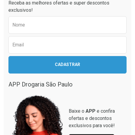
Receba as melhores ofertas e super descontos
Comprar sem Desconto
Comprar sem Desconto
exclusivos!
Por R$ 37,25/cada
Por R$ 51,02/cada
Comprar sem Desconto
Comprar sem Desconto
Preencha o formulário abaixo para receber 
Por R$ 37,25/cada
Por R$ 51,02/cada
Nome
Email
CADASTRAR
APP Drogaria São Paulo
Baixe o
APP
e confira
ofertas e descontos
exclusivos para você!