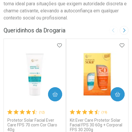
torna ideal para situações que exigem autoridade discreta e
charme cativante, elevando a autoconfiança em qualquer
contexto social ou profissional.
Queridinhos da Drogaria
Imagem A
Pró
ADICIONAR AOS FAVORITOS
ADIC
COMPRAR
COMPRAR
(12)
(19)
Protetor Solar Facial Ever
Kit Ever Care Protetor Solar
Care FPS 70 com Cor Claro
Facial FPS 30 60g + Corporal
40g
FPS 30 200g