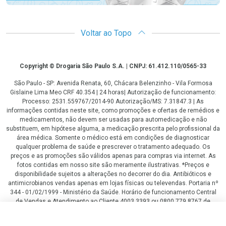
Voltar ao Topo
Copyright
Copyright © Drogaria São Paulo S.A. | CNPJ: 61.412.110/0565-33
São Paulo - SP: Avenida Renata, 60, Chácara Belenzinho - Vila Formosa
Gislaine Lima Meo CRF 40.354 | 24 horas| Autorização de funcionamento:
Processo: 2531.559767/2014-90 Autorização/MS: 7.31847.3 | As
informações contidas neste site, como promoções e ofertas de remédios e
medicamentos, não devem ser usadas para automedicação e não
substituem, em hipótese alguma, a medicação prescrita pelo profissional da
área médica. Somente o médico está em condições de diagnosticar
qualquer problema de saúde e prescrever o tratamento adequado. Os
preços e as promoções são válidos apenas para compras via internet. As
fotos contidas em nosso site são meramente ilustrativas. *Preços e
disponibilidade sujeitos a alterações no decorrer do dia. Antibióticos e
antimicrobianos vendas apenas em lojas físicas ou televendas. Portaria nº
344 - 01/02/1999 - Ministério da Saúde. Horário de funcionamento Central
de Vendas e Atendimento ao Cliente 4003 3393 ou 0800 779 8767 de
domingo a domingo das 08h00 às 20h00.
R$ 719,00