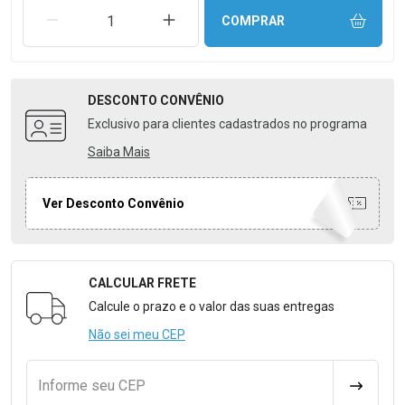
REMOVER UMA UNIDADE
AUMENTAR UMA UNIDADE
COMPRAR
DESCONTO
CONVÊNIO
Exclusivo para clientes cadastrados no programa
Saiba Mais
Ver Desconto Convênio
CALCULAR FRETE
Formulário para Calcular o Frete
Calcule o prazo e o valor das suas entregas
Não sei meu CEP
Informe seu CEP
CALCULA