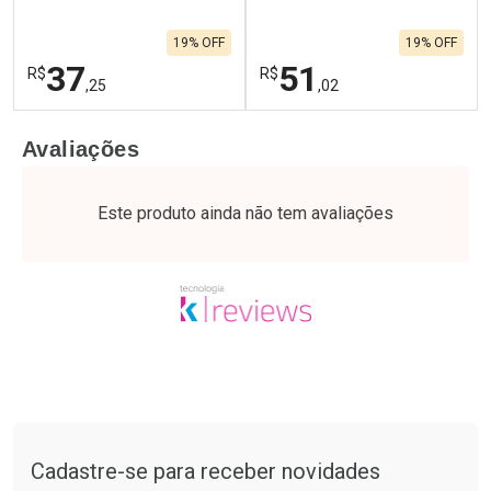
19% OFF
19% OFF
37
51
R$
R$
,25
,02
FECHAR
F
FECHAR
F
Avaliações
Laboratório
Laboratório
Por Menos
Por Menos
Este produto ainda não tem avaliações
Tudo sobre a Drogaria São Paulo
Cadastre-se para receber novidades
Ativar Desconto
Ativar Desconto