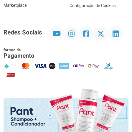
Marketplace
Configuração de Cookies
YouTube
Instagram
Facebook
Twitter
Linkedin
Redes Sociais
formas de
Pagamento
PIX
MasterCard
VISA
ELO
AMEX
NuPay
Google Pay
Diners Club
Hipercard
Promoção em Destaque