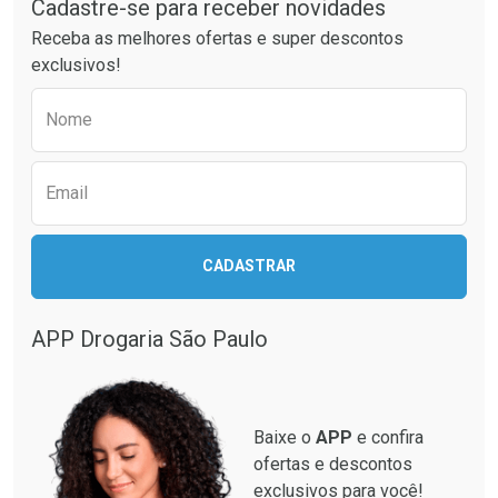
Cadastre-se para receber novidades
Ativar Desconto
Ativar Desconto
Receba as melhores ofertas e super descontos
Comprar sem Desconto
Comprar sem Desconto
exclusivos!
Por R$ 44,70/cada
Por R$ 23,99/cada
Comprar sem Desconto
Comprar sem Desconto
Preencha o formulário abaixo para receber 
Por R$ 44,70/cada
Por R$ 23,99/cada
Nome
Email
CADASTRAR
APP Drogaria São Paulo
Baixe o
APP
e confira
ofertas e descontos
exclusivos para você!