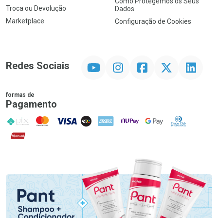
Como Protegemos os Seus
Troca ou Devolução
Dados
Marketplace
Configuração de Cookies
YouTube
Instagram
Facebook
Twitter
Linkedin
Redes Sociais
formas de
Pagamento
PIX
MasterCard
VISA
ELO
AMEX
NuPay
Google Pay
Diners Club
Hipercard
Promoção em Destaque