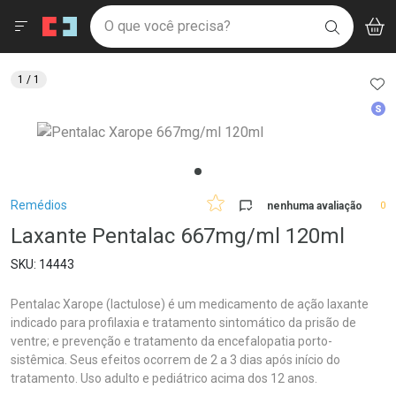
Drogaria São Paulo
Menu
Aces
Ir direto para a home
O que você precisa?
V
i
BUSCAR
Navegue pela página
Ir direto para o conteúdo
Faça a sua busca
Ir direto para a busca
Ir direto para a conta
AD
1
/ 1
Ir direto para a ajuda
Med
Ir direto para a notificações
Ir direto para o carrinho
Ir direto para o menu
Breadcrumb
Remédios
nenhuma avaliação
0
Laxante Pentalac 667mg/ml 120ml
14443
Pentalac Xarope (lactulose) é um medicamento de ação laxante
indicado para profilaxia e tratamento sintomático da prisão de
ventre; e prevenção e tratamento da encefalopatia porto-
sistêmica. Seus efeitos ocorrem de 2 a 3 dias após início do
tratamento. Uso adulto e pediátrico acima dos 12 anos.