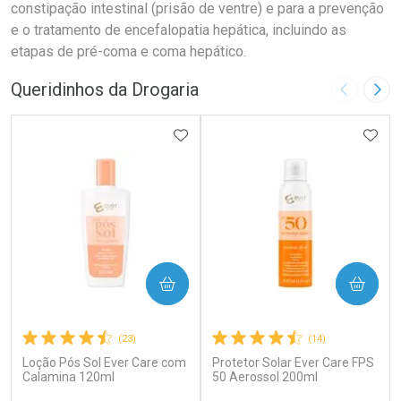
constipação intestinal (prisão de ventre) e para a prevenção
e o tratamento de encefalopatia hepática, incluindo as
etapas de pré-coma e coma hepático.
Queridinhos da Drogaria
Imagem A
Pró
ADICIONAR AOS FAVORITOS
ADIC
COMPRAR
COMPRAR
(23)
(14)
Loção Pós Sol Ever Care com
Protetor Solar Ever Care FPS
Calamina 120ml
50 Aerossol 200ml