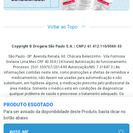
Voltar ao Topo
Copyright
Copyright © Drogaria São Paulo S.A. | CNPJ: 61.412.110/0565-33
São Paulo - SP: Avenida Renata, 60, Chácara Belenzinho - Vila Formosa
Gislaine Lima Meo CRF 40.354 | 24 horas| Autorização de funcionamento:
Processo: 2531.559767/2014-90 Autorização/MS: 7.31847.3 | As
informações contidas neste site, como promoções e ofertas de remédios e
medicamentos, não devem ser usadas para automedicação e não
substituem, em hipótese alguma, a medicação prescrita pelo profissional da
área médica. Somente o médico está em condições de diagnosticar
qualquer problema de saúde e prescrever o tratamento adequado. Os
preços e as promoções são válidos apenas para compras via internet. As
PRODUTO ESGOTADO
fotos contidas em nosso site são meramente ilustrativas. *Preços e
disponibilidade sujeitos a alterações no decorrer do dia. Antibióticos e
Para ser avisado da disponibilidade deste Produto, basta clicar no
antimicrobianos vendas apenas em lojas físicas ou televendas. Portaria nº
botão abaixo.
344 - 01/02/1999 - Ministério da Saúde. Horário de funcionamento Central
de Vendas e Atendimento ao Cliente 4003 3393 ou 0800 779 8767 de
domingo a domingo das 08h00 às 20h00.
AVISE-ME