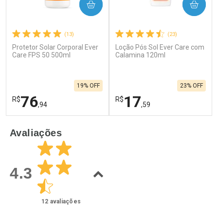
COMPRAR
COMPRAR
(13)
(23)
Protetor Solar Corporal Ever
Loção Pós Sol Ever Care com
Care FPS 50 500ml
Calamina 120ml
19% OFF
23% OFF
76
17
R$
R$
,94
,59
FECHAR
F
FECHAR
F
Avaliações
Laboratório
Laboratório
Por Menos
Por Menos
4.3
12
avaliações