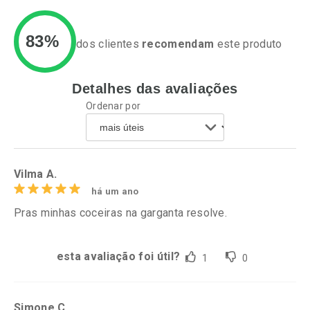
83%
dos clientes
recomendam
este produto
Detalhes das avaliações
Ativar Desconto
Ativar Desconto
Ordenar por
Comprar sem Desconto
Comprar sem Desconto
Por R$ 76,94/cada
Por R$ 17,59/cada
Comprar sem Desconto
Comprar sem Desconto
Por R$ 76,94/cada
Por R$ 17,59/cada
Vilma A.
há um ano
Pras minhas coceiras na garganta resolve.
esta avaliação foi útil?
1
0
Simone C.