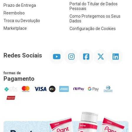
Portal do Titular de Dados
Prazo de Entrega
Pessoais
Reembolso
Como Protegemos os Seus
Troca ou Devolução
Dados
Marketplace
Configuração de Cookies
YouTube
Instagram
Facebook
Twitter
Linkedin
Redes Sociais
formas de
Pagamento
PIX
MasterCard
VISA
ELO
AMEX
NuPay
Google Pay
Diners Club
Hipercard
Promoção em Destaque