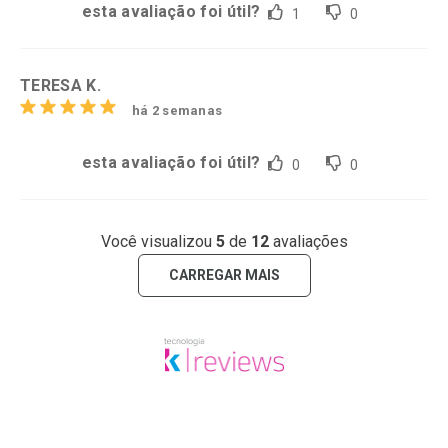
esta avaliação foi útil?
1
0
TERESA K.
há 2 semanas
esta avaliação foi útil?
0
0
Você visualizou
5
de
12
avaliações
CARREGAR MAIS