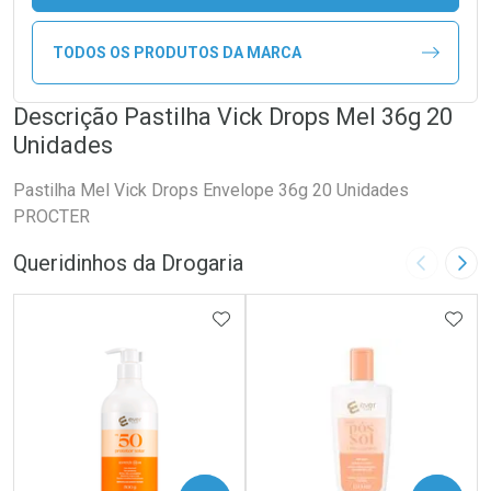
TODOS OS PRODUTOS DA MARCA
Descrição Pastilha Vick Drops Mel 36g 20
Unidades
Pastilha Mel Vick Drops Envelope 36g 20 Unidades
PROCTER
Queridinhos da Drogaria
Imagem A
Pró
ADICIONAR AOS FAVORITOS
ADIC