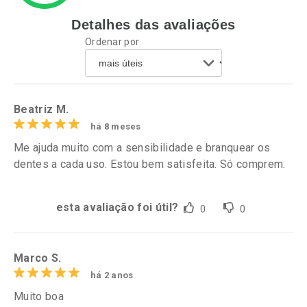
Detalhes das avaliações
Ativar Desconto
Ativar Desconto
Ordenar por
Comprar sem Desconto
Comprar sem Desconto
Por R$ 29,99/cada
Por R$ 29,99/cada
Comprar sem Desconto
Comprar sem Desconto
Por R$ 29,99/cada
Por R$ 29,99/cada
Beatriz M.
há 8 meses
Me ajuda muito com a sensibilidade e branquear os
dentes a cada uso. Estou bem satisfeita. Só comprem.
esta avaliação foi útil?
0
0
Marco S.
há 2 anos
Muito boa