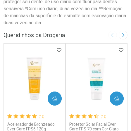
proteger seu dente, de uso diário com flúor para dentes
sensíveis *Com uso diário, duas vezes ao dia. **Remoção
de manchas da superfície do esmalte com escovação diária
duas vezes ao dia.
Queridinhos da Drogaria
Imagem A
Pró
ADICIONAR AOS FAVORITOS
ADIC
COMPRAR
COMPRAR
(12)
(12)
Acelerador de Bronzeado
Protetor Solar Facial Ever
Ever Care FPS6 120g
Care FPS 70 com Cor Claro