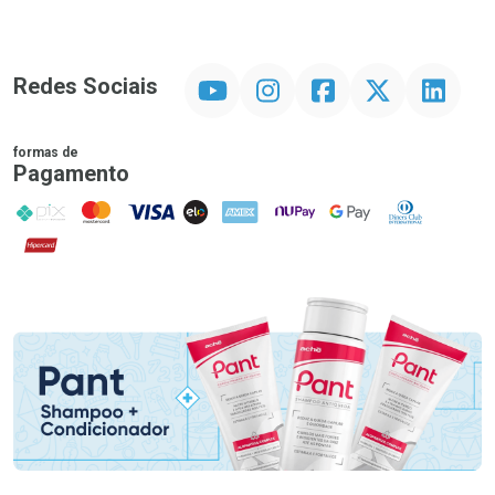
YouTube
Instagram
Facebook
Twitter
Linkedin
Redes Sociais
formas de
Pagamento
PIX
MasterCard
VISA
ELO
AMEX
NuPay
Google Pay
Diners Club
Hipercard
Promoção em Destaque