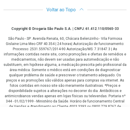
Voltar ao Topo
Copyright
Copyright © Drogaria São Paulo S.A. | CNPJ: 61.412.110/0565-33
São Paulo - SP: Avenida Renata, 60, Chácara Belenzinho - Vila Formosa
Gislaine Lima Meo CRF 40.354 | 24 horas| Autorização de funcionamento:
Processo: 2531.559767/2014-90 Autorização/MS: 7.31847.3 | As
informações contidas neste site, como promoções e ofertas de remédios e
medicamentos, não devem ser usadas para automedicação e não
substituem, em hipótese alguma, a medicação prescrita pelo profissional da
área médica. Somente o médico está em condições de diagnosticar
qualquer problema de saúde e prescrever o tratamento adequado. Os
preços e as promoções são válidos apenas para compras via internet. As
fotos contidas em nosso site são meramente ilustrativas. *Preços e
disponibilidade sujeitos a alterações no decorrer do dia. Antibióticos e
antimicrobianos vendas apenas em lojas físicas ou televendas. Portaria nº
344 - 01/02/1999 - Ministério da Saúde. Horário de funcionamento Central
de Vendas e Atendimento ao Cliente 4003 3393 ou 0800 779 8767 de
domingo a domingo das 08h00 às 20h00.
R$ 21,90
LGPD Aceite os Cookies
COMPRAR
R$ 16,98