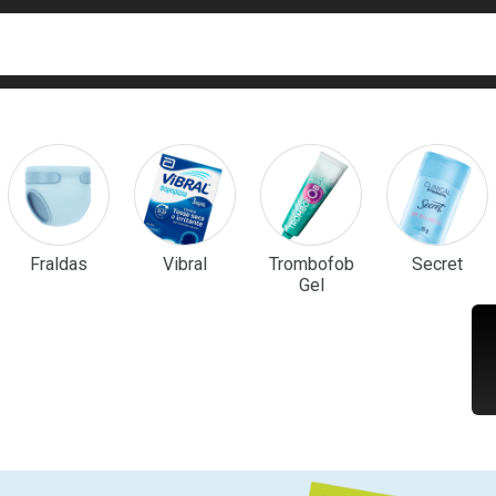
ca
isa?
em Destaque
Fraldas
Vibral
Trombofob
Secret
Gel