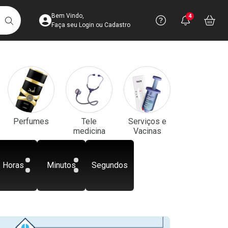
Acesse sua Conta
Precisa de aju
Notificaç
Acess
Bem Vindo,
4
Você po
notifica
Vo
it
BUSCAR
Ver Recursos 
Faça seu Login ou Cadastro
Atendimento ao 
Central de Ajud
Televendas
Perfumes
Tele
Serviços e
4003-3393
medicina
Vacinas
Horas
Minutos
Segundos