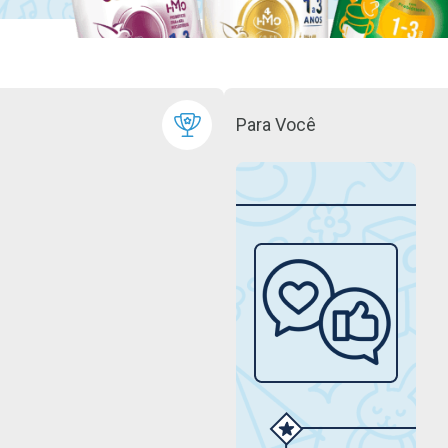
Para Você