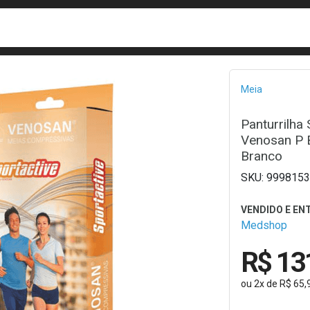
busca
isa?
Bread
Meia
Panturrilh
Venosan P B
Branco
9998153
Medshop
R$ 13
ou
2
x
de
R$ 65,