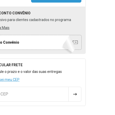
CONTO
CONVÊNIO
usivo para clientes cadastrados no programa
a Mais
o Convênio
CULAR FRETE
o para Calcular o Frete
ule o prazo e o valor das suas entregas
sei meu CEP
u CEP
CALCULAR FRETE