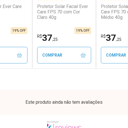
r Ever Care
Protetor Solar Facial Ever
Protetor Sola
Care FPS 70 com Cor
Care FPS 70 
Claro 40g
Médio 40g
19% OFF
19% OFF
37
37
R$
R$
,25
,25
COMPRAR
COMPRAR
FECHAR
FECHAR
FECHAR
FECHAR
rio
Laboratório
Laborató
os
Por Menos
Por Men
Este produto ainda não tem avaliações