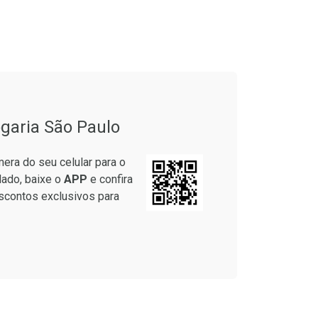
onto
Ativar Desconto
garia São Paulo
em Desconto
Comprar sem Desconto
em Desconto
Comprar sem Desconto
era do seu celular para o
5/cada
Por R$ 55,99/cada
5/cada
Por R$ 55,99/cada
lado, baixe o
APP
e confira
scontos exclusivos para