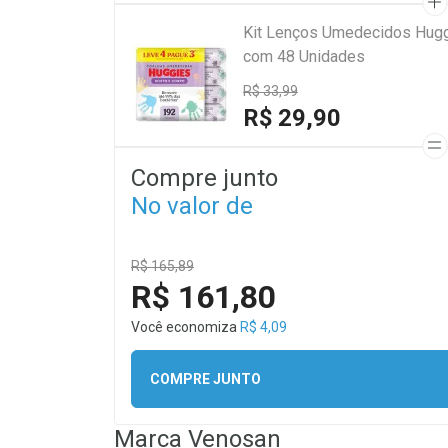
Kit Lenços Umedecidos Hugg
com 48 Unidades
R$ 33,99
R$ 29,90
Compre junto
No valor de
R$ 165,89
R$ 161,80
Você economiza
R$ 4,09
COMPRE JUNTO
Marca
Venosan