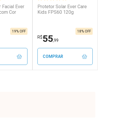
r Facial Ever
Protetor Solar Ever Care
com Cor
Kids FPS60 120g
19% OFF
18% OFF
55
R$
,99
COMPRAR
FECHAR
FECHAR
FECHAR
FECHAR
rio
Laboratório
os
Por Menos