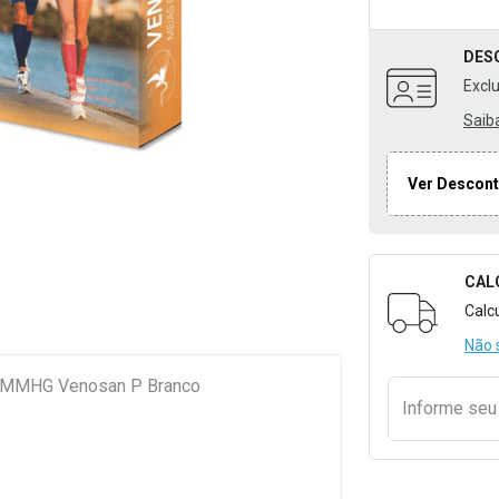
DES
Excl
Saib
Ver Descont
CAL
Formulári
Calc
Não 
-30MMHG Venosan P Branco
Informe se