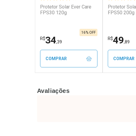
Protetor Solar Ever Care
Protetor Sola
FPS30 120g
FPS50 200g
16% OFF
34
49
R$
R$
,39
,89
COMPRAR
COMPRAR
FECHAR
FECHAR
Avaliações
Laboratório
Laborató
Por Menos
Por Men