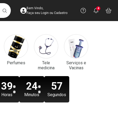
Acesse sua Conta
Precisa de aju
Notificaç
Acess
Bem Vindo,
4
Você po
notifica
Vo
it
BUSCAR
Ver Recursos 
Faça seu Login ou Cadastro
Atendimento ao 
Central de Ajud
Televendas
Perfumes
Tele
Serviços e
4003-3393
medicina
Vacinas
39
24
55
Horas
Minutos
Segundos