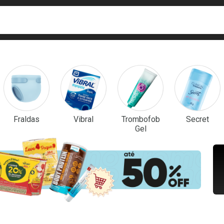
ca
isa?
em Destaque
Fraldas
Vibral
Trombofob
Secret
Gel