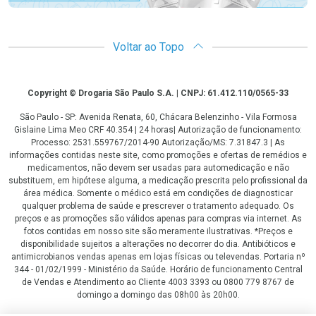
Voltar ao Topo
Copyright
Copyright © Drogaria São Paulo S.A. | CNPJ: 61.412.110/0565-33
São Paulo - SP: Avenida Renata, 60, Chácara Belenzinho - Vila Formosa
Gislaine Lima Meo CRF 40.354 | 24 horas| Autorização de funcionamento:
Processo: 2531.559767/2014-90 Autorização/MS: 7.31847.3 | As
informações contidas neste site, como promoções e ofertas de remédios e
medicamentos, não devem ser usadas para automedicação e não
substituem, em hipótese alguma, a medicação prescrita pelo profissional da
área médica. Somente o médico está em condições de diagnosticar
qualquer problema de saúde e prescrever o tratamento adequado. Os
preços e as promoções são válidos apenas para compras via internet. As
fotos contidas em nosso site são meramente ilustrativas. *Preços e
disponibilidade sujeitos a alterações no decorrer do dia. Antibióticos e
antimicrobianos vendas apenas em lojas físicas ou televendas. Portaria nº
344 - 01/02/1999 - Ministério da Saúde. Horário de funcionamento Central
de Vendas e Atendimento ao Cliente 4003 3393 ou 0800 779 8767 de
domingo a domingo das 08h00 às 20h00.