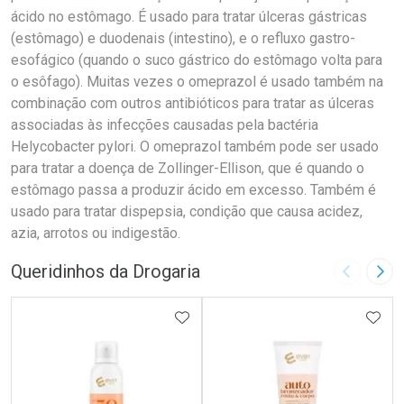
ácido no estômago. É usado para tratar úlceras gástricas
(estômago) e duodenais (intestino), e o refluxo gastro-
esofágico (quando o suco gástrico do estômago volta para
o esôfago). Muitas vezes o omeprazol é usado também na
combinação com outros antibióticos para tratar as úlceras
associadas às infecções causadas pela bactéria
Helycobacter pylori. O omeprazol também pode ser usado
para tratar a doença de Zollinger-Ellison, que é quando o
estômago passa a produzir ácido em excesso. Também é
usado para tratar dispepsia, condição que causa acidez,
azia, arrotos ou indigestão.
Queridinhos da Drogaria
Imagem A
Pró
ADICIONAR AOS FAVORITOS
ADIC