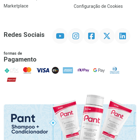
Marketplace
Configuração de Cookies
YouTube
Instagram
Facebook
Twitter
Linkedin
Redes Sociais
formas de
Pagamento
PIX
MasterCard
VISA
ELO
AMEX
NuPay
Google Pay
Diners Club
Hipercard
Promoção em Destaque