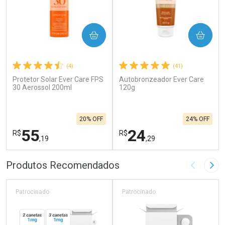
COMPRAR
COMPRAR
(4)
(41)
Protetor Solar Ever Care FPS
Autobronzeador Ever Care
30 Aerossol 200ml
120g
20% OFF
24% OFF
55
24
R$
R$
,19
,29
FECHAR
F
FECHAR
F
Produtos Recomendados
Imagem A
Pró
Laboratório
Laboratório
Por Menos
Por Menos
Patrocinado
Patrocinado