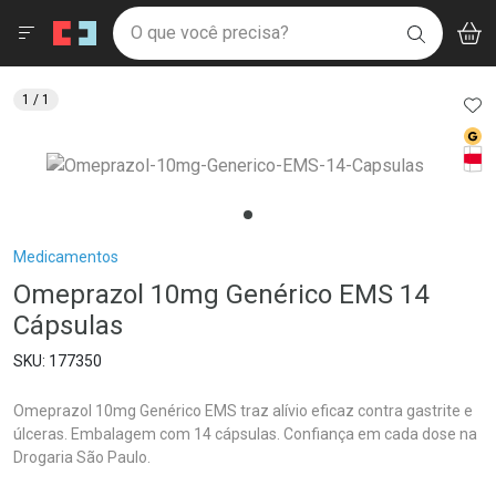
Drogaria São Paulo
Menu
Aces
Ir direto para a home
O que você precisa?
V
i
BUSCAR
Navegue pela página
Ir direto para o conteúdo
Faça a sua busca
Ir direto para a busca
Ir direto para a conta
AD
1
/ 1
Ir direto para a ajuda
Med
Ir direto para a notificações
Tarj
Ir direto para o carrinho
Ir direto para o menu
Breadcrumb
Medicamentos
Omeprazol 10mg Genérico EMS 14
Cápsulas
177350
Omeprazol 10mg Genérico EMS traz alívio eficaz contra gastrite e
úlceras. Embalagem com 14 cápsulas. Confiança em cada dose na
Drogaria São Paulo.