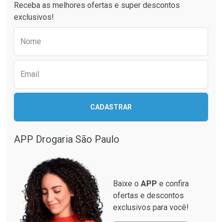
Receba as melhores ofertas e super descontos
exclusivos!
Preencha o formulário abaixo para receber 
Nome
Email
Ativar Desconto
CADASTRAR
Ativar Desconto
Comprar sem Desconto
Comprar sem Desconto
Por R$ 664,02/cada
Por R$ 130,95/cada
APP Drogaria São Paulo
Comprar sem Desconto
Comprar sem Desconto
Por R$ 664,02/cada
Por R$ 130,95/cada
Baixe o
APP
e confira
ofertas e descontos
exclusivos para você!