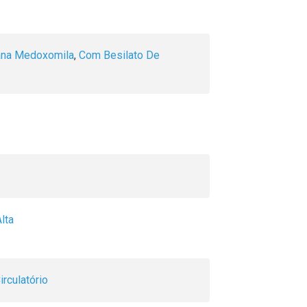
ana Medoxomila
,
Com Besilato De
lta
rculatório