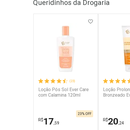
Queridinhos da Drogaria
ADICIONAR AOS 
(23)
Loção Pós Sol Ever Care
Loção Prolo
com Calamina 120ml
Bronzeado E
23% OFF
17
20
R$
R$
,59
,24