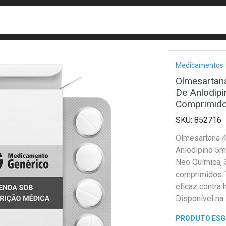
busca
isa?
Bread
Medicamentos
Olmesartan
De Anlodip
Comprimid
852716
Olmesartana 
Anlodipino 5m
Neo Química, 
comprimidos.
eficaz contra 
Disponível na
Paulo.
PRODUTO ES