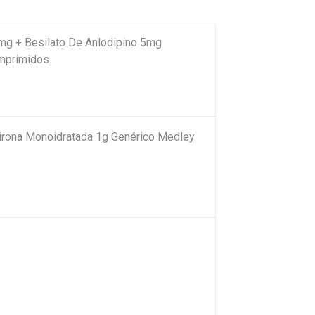
g + Besilato De Anlodipino 5mg
mprimidos
pirona Monoidratada 1g Genérico Medley