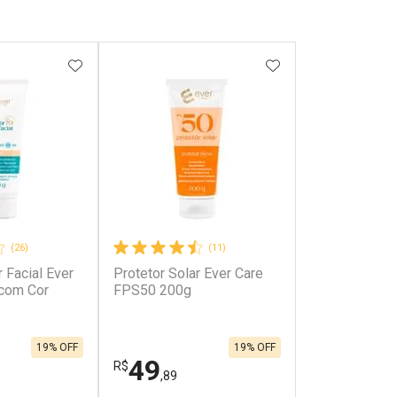
FAVORITOS
ADICIONAR AOS FAVORITOS
ADICIONAR AOS 
(26)
(11)
r Facial Ever
Protetor Solar Ever Care
com Cor
FPS50 200g
19% OFF
19% OFF
49
R$
,89