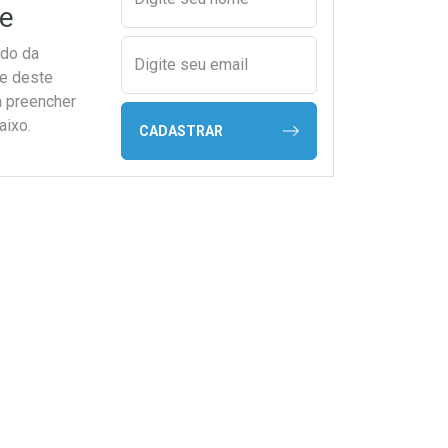
e
ado da
Digite seu email
de deste
a preencher
aixo.
CADASTRAR