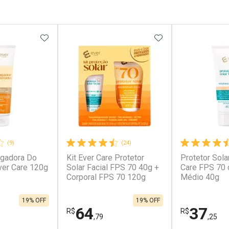
FAVORITOS
ADICIONAR AOS FAVORITOS
ADICIONAR AOS 
(9)
(24)
ngadora Do
Kit Ever Care Protetor
Protetor Sola
ver Care 120g
Solar Facial FPS 70 40g +
Care FPS 70 
Corporal FPS 70 120g
Médio 40g
19% OFF
19% OFF
64
37
R$
R$
,79
,25