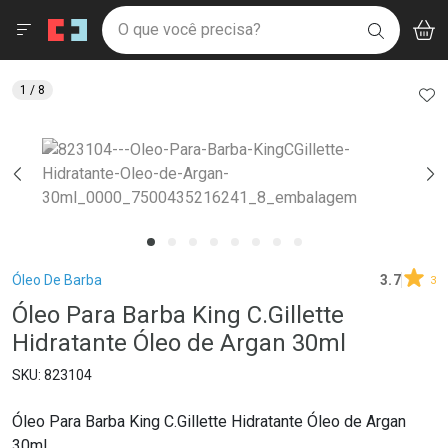
Drogaria São Paulo
Menu
Aces
Ir direto para a home
O que você precisa?
V
i
BUSCAR
Navegue pela página
Ir direto para o conteúdo
Faça a sua busca
Ir direto para a busca
Ir direto para a conta
AD
1
/ 8
Ir direto para a ajuda
Ir direto para a notificações
Ir direto para o carrinho
Ir direto para o menu
Breadcrumb
Óleo De Barba
3.7
3
Óleo Para Barba King C.Gillette
Hidratante Óleo de Argan 30ml
823104
Óleo Para Barba King C.Gillette Hidratante Óleo de Argan
30ml