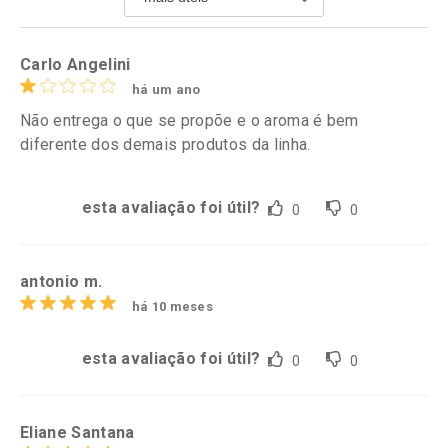
Comprar sem Desconto
Comprar sem Desconto
Por R$ 37,25/cada
Por R$ 17,59/cada
Carlo Angelini
há um ano
Não entrega o que se propõe e o aroma é bem
diferente dos demais produtos da linha.
esta avaliação foi útil?
0
0
antonio m.
há 10 meses
esta avaliação foi útil?
0
0
Eliane Santana