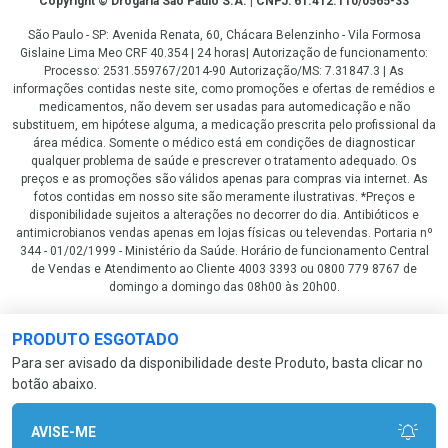
Copyright © Drogaria São Paulo S.A. | CNPJ: 61.412.110/0565-33
São Paulo - SP: Avenida Renata, 60, Chácara Belenzinho - Vila Formosa
Gislaine Lima Meo CRF 40.354 | 24 horas| Autorização de funcionamento:
Processo: 2531.559767/2014-90 Autorização/MS: 7.31847.3 | As
informações contidas neste site, como promoções e ofertas de remédios e
medicamentos, não devem ser usadas para automedicação e não
substituem, em hipótese alguma, a medicação prescrita pelo profissional da
área médica. Somente o médico está em condições de diagnosticar
qualquer problema de saúde e prescrever o tratamento adequado. Os
preços e as promoções são válidos apenas para compras via internet. As
fotos contidas em nosso site são meramente ilustrativas. *Preços e
disponibilidade sujeitos a alterações no decorrer do dia. Antibióticos e
antimicrobianos vendas apenas em lojas físicas ou televendas. Portaria nº
344 - 01/02/1999 - Ministério da Saúde. Horário de funcionamento Central
de Vendas e Atendimento ao Cliente 4003 3393 ou 0800 779 8767 de
domingo a domingo das 08h00 às 20h00.
LGPD Aceite os Cookies
PRODUTO ESGOTADO
Para ser avisado da disponibilidade deste Produto, basta clicar no
botão abaixo.
AVISE-ME