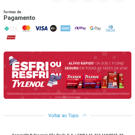
formas de
Pagamento
PIX
MasterCard
VISA
ELO
AMEX
NuPay
Google Pay
Diners Club
Hipercard
Promoção em Destaque
Voltar ao Topo
Copyright