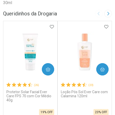
30ml
Queridinhos da Drogaria
Imagem A
Pró
ADICIONAR AOS FAVORITOS
ADIC
COMPRAR
COMPRAR
(26)
(23)
Protetor Solar Facial Ever
Loção Pós Sol Ever Care com
Care FPS 70 com Cor Médio
Calamina 120ml
40g
19% OFF
23% OFF