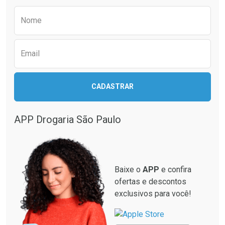
Comprar sem Desconto
Comprar sem Desconto
Preencha o formulário abaixo para receber 
Por R$ 41,27/cada
Por R$ 28,79/cada
Nome
Email
CADASTRAR
APP Drogaria São Paulo
Baixe o
APP
e confira
ofertas e descontos
exclusivos para você!