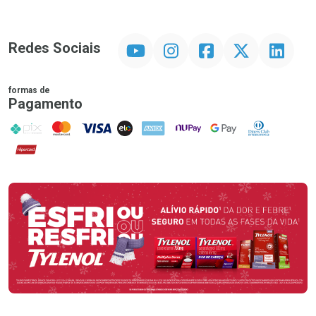
YouTube
Instagram
Facebook
Twitter
Linkedin
Redes Sociais
formas de
Pagamento
PIX
MasterCard
VISA
ELO
AMEX
NuPay
Google Pay
Diners Club
Hipercard
Promoção em Destaque