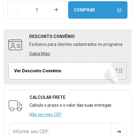
REMOVER UMA UNIDADE
AUMENTAR UMA UNIDADE
COMPRAR
DESCONTO
CONVÊNIO
Exclusivo para clientes cadastrados no programa
Saiba Mais
Ver Desconto Convênio
CALCULAR FRETE
Formulário para Calcular o Frete
Calcule o prazo e o valor das suas entregas
Não sei meu CEP
Informe seu CEP
CALCULA