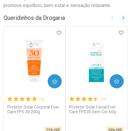
promove equilíbrio, bem-estar e sensação relaxante.
Queridinhos da Drogaria
Imagem A
Pró
ADICIONAR AOS FAVORITOS
ADIC
COMPRAR
COMPRAR
(12)
(21)
Protetor Solar Corporal Ever
Protetor Solar Facial Ever
Care FPS 30 200g
Care FPS30 Sem Cor 60g
22% OFF
20% OFF