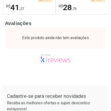
41
28
R$
R$
,27
,79
FECHAR
F
FECHAR
F
Avaliações
Laboratório
Laboratório
Por Menos
Por Menos
Este produto ainda não tem avaliações
Tudo sobre a Drogaria São Paulo
Cadastre-se para receber novidades
Ativar Desconto
Ativar Desconto
Receba as melhores ofertas e super descontos
Comprar sem Desconto
Comprar sem Desconto
exclusivos!
Por R$ 41,27/cada
Por R$ 28,79/cada