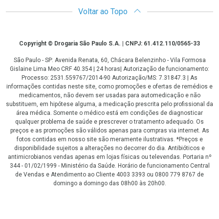
Voltar ao Topo
Copyright
Copyright © Drogaria São Paulo S.A. | CNPJ: 61.412.110/0565-33
São Paulo - SP: Avenida Renata, 60, Chácara Belenzinho - Vila Formosa
Gislaine Lima Meo CRF 40.354 | 24 horas| Autorização de funcionamento:
Processo: 2531.559767/2014-90 Autorização/MS: 7.31847.3 | As
informações contidas neste site, como promoções e ofertas de remédios e
medicamentos, não devem ser usadas para automedicação e não
substituem, em hipótese alguma, a medicação prescrita pelo profissional da
área médica. Somente o médico está em condições de diagnosticar
qualquer problema de saúde e prescrever o tratamento adequado. Os
preços e as promoções são válidos apenas para compras via internet. As
fotos contidas em nosso site são meramente ilustrativas. *Preços e
disponibilidade sujeitos a alterações no decorrer do dia. Antibióticos e
antimicrobianos vendas apenas em lojas físicas ou televendas. Portaria nº
344 - 01/02/1999 - Ministério da Saúde. Horário de funcionamento Central
de Vendas e Atendimento ao Cliente 4003 3393 ou 0800 779 8767 de
domingo a domingo das 08h00 às 20h00.
LGPD Aceite os Cookies