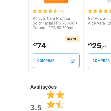
(34)
Kit Ever Care Protetor
Gel Pós Sol 
Ativar Desconto
Ativar Des
Solar Facial FPS 70 40g +
Aloe Vera 12
Corporal FPS 50 200ml
Aerossol
Comprar sem Desconto
Comprar s
Comprar sem Desconto
Comprar s
Por R$ 13,77/cada
Por R$ 31,2
Por R$ 13,77/cada
Por R$ 31,2
20% OFF
74
25
R$
R$
,99
,27
COMPRAR
COMPRAR
FECHAR
FECHAR
Avaliações
Laboratório
Laborató
Por Menos
Por Men
3.5