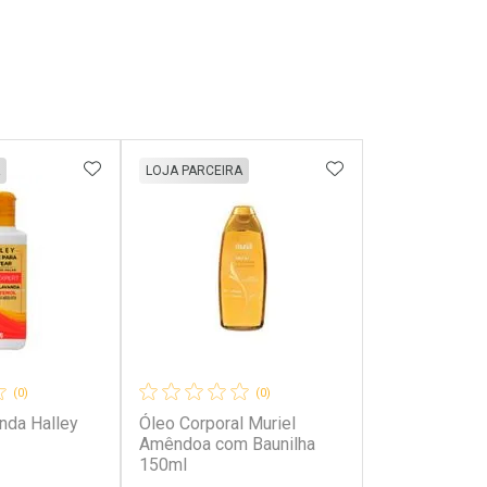
FAVORITOS
ADICIONAR AOS FAVORITOS
ADICIONAR AOS 
LOJA PARCEIRA
(0)
(0)
nda Halley
Óleo Corporal Muriel
Amêndoa com Baunilha
150ml