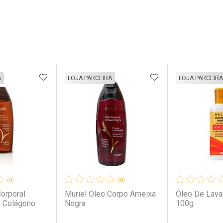
FAVORITOS
ADICIONAR AOS FAVORITOS
ADICIONAR AOS 
A
LOJA PARCEIRA
LOJA PARCEIRA
(0)
(0)
Corporal
Muriel Oleo Corpo Ameixa
Óleo De Lava
 Colágeno
Negra
100g