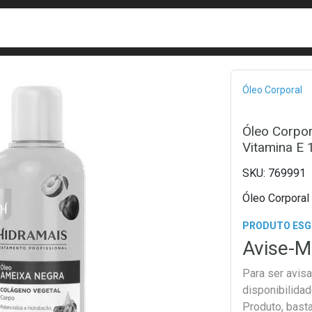
busca
isa?
Bread
Óleo Corporal
Óleo Corpo
Vitamina E
769991
Óleo Corporal
PRODUTO ES
Avise-M
Para ser avis
disponibilida
Produto, bast