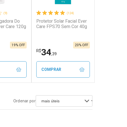
(9)
(124)
gadora Do
Protetor Solar Facial Ever
onto
Ativar Desconto
er Care 120g
Care FPS70 Sem Cor 40g
em Desconto
Comprar sem Desconto
em Desconto
Comprar sem Desconto
8/cada
Por R$ 37,65/cada
8/cada
Por R$ 37,65/cada
19% OFF
20% OFF
34
R$
,39
COMPRAR
FECHAR
FECHAR
FECHAR
FECHAR
Ordenar por
rio
Laboratório
os
Por Menos