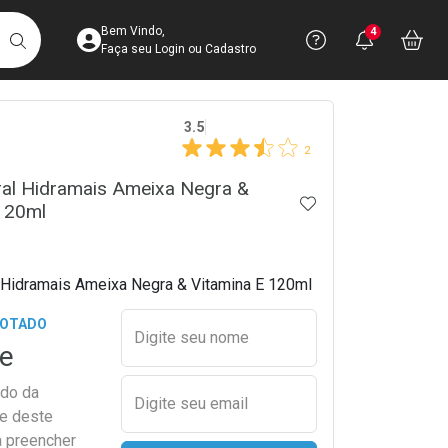
Acesse sua Conta
Precisa de 
Notific
Aces
Bem Vindo,
4
Você po
notifica
Vo
it
BUSCAR
Ver Recursos 
Faça seu Login ou Cadastro
crumb
3.5
Atendimento ao 
2
Central de Ajud
ral Hidramais Ameixa Negra &
ADICIONAR AOS 
 120ml
Televendas
4003-3393
 Hidramais Ameixa Negra & Vitamina E 120ml
Preencher nome e email para s
GOTADO
Digite seu nome
e
ado da
Digite seu email
de deste
a preencher