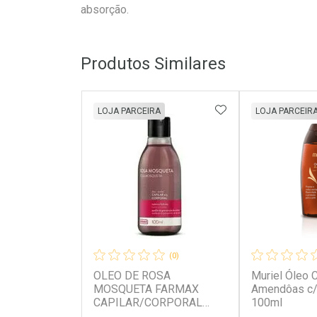
absorção.
Produtos Similares
ADICIONAR AOS 
LOJA PARCEIRA
LOJA PARCEIR
(0)
OLEO DE ROSA
Muriel Óleo 
MOSQUETA FARMAX
Amendôas c/
CAPILAR/CORPORAL
100ml
100ML