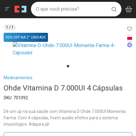
Drogaria São Paulo
Menu
Aces
Ir direto para a home
O que você precisa?
V
i
BUSCAR
Navegue pela página
Ir direto para o conteúdo
Faça a sua busca
Ir direto para a busca
Ir direto para a conta
AD
1
/ 1
Ir direto para a ajuda
Tarj
30% OFF NA 2° UNIDADE
Ir direto para a notificações
Med
Ir direto para o carrinho
Ir direto para o menu
Breadcrumb
Medicamentos
Ohde Vitamina D 7.000UI 4 Cápsulas
701092
Dê um up na sua saúde com Vitamina D Ohde 7.000UI Momenta
Farma. Com 4 cápsulas, foem auxilio efetivo para o sistema
imunológico. Adquira já!