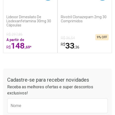
(0)
(0)
Lidexor Dimesilato De
Rivotril Clonazepam 2mg 30
Ativar Desconto
Ativar Desconto
Lisdexanfetamina 30mg 30
Comprimidos
Cápsulas
Comprar sem Desconto
Comprar sem Desconto
Por R$ 41,27/cada
Por R$ 24,29/cada
Comprar sem Desconto
Comprar sem Desconto
R$ 297,86
9% OFF
Por R$ 41,27/cada
Por R$ 24,29/cada
R$ 36,54
A partir de
148
33
R$
R$
,69*
,36
FECHAR
F
FECHAR
F
Tudo sobre a Drogaria São Paulo
Laboratório
Laboratório
Por Menos
Por Menos
Cadastre-se para receber novidades
Receba as melhores ofertas e super descontos
exclusivos!
Preencha o formulário abaixo para receber 
Nome