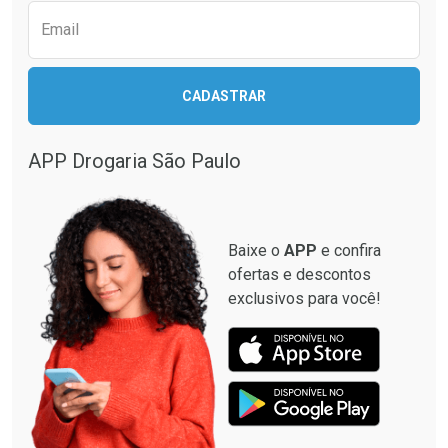
Email
Ativar Desconto
CADASTRAR
Ativar Desconto
Comprar sem Desconto
Comprar sem Desconto
Por R$ 294,88/cada
Por R$ 33,36/cada
APP Drogaria São Paulo
Comprar sem Desconto
Comprar sem Desconto
Por R$ 294,88/cada
Por R$ 33,36/cada
Baixe o
APP
e confira
ofertas e descontos
exclusivos para você!