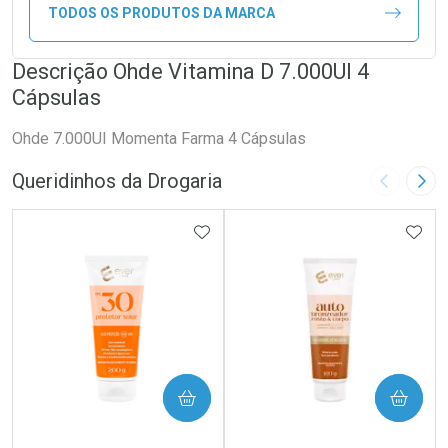
TODOS OS PRODUTOS DA MARCA
Descrição Ohde Vitamina D 7.000UI 4
Cápsulas
Ohde 7.000UI Momenta Farma 4 Cápsulas
Queridinhos da Drogaria
Imagem A
Pró
ADICIONAR AOS FAVORITOS
ADIC
COMPRAR
COMPRAR