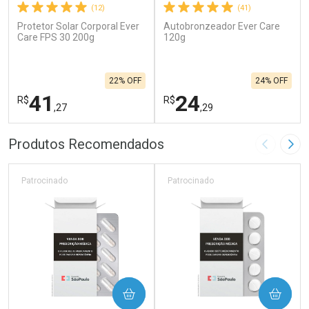
(12)
(41)
Protetor Solar Corporal Ever
Autobronzeador Ever Care
Care FPS 30 200g
120g
22% OFF
24% OFF
41
24
R$
R$
,27
,29
FECHAR
F
FECHAR
F
Produtos Recomendados
Imagem A
Pró
Laboratório
Laboratório
Por Menos
Por Menos
Patrocinado
Patrocinado
COMPRAR
COMPRAR