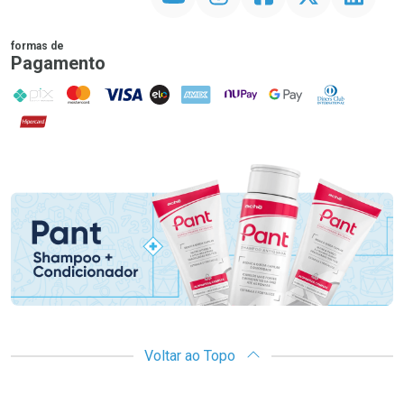
formas de
Pagamento
PIX
MasterCard
VISA
ELO
AMEX
NuPay
Google Pay
Diners Club
Hipercard
Promoção em Destaque
Voltar ao Topo