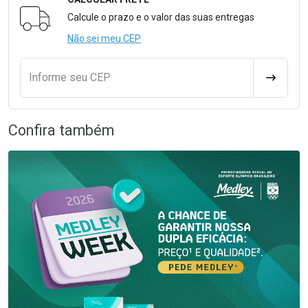
Formulário para Calcular o Frete
Calcule o prazo e o valor das suas entregas
Não sei meu CEP
Informe seu CEP
CALCULA
Confira também