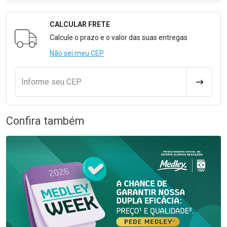
CALCULAR FRETE
Formulário para Calcular o Frete
Calcule o prazo e o valor das suas entregas
Não sei meu CEP
Informe seu CEP
CALCULA
Confira também