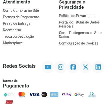
Atendimento
Segurança e
Privacidade
Como Comprar no Site
Política de Privacidade
Formas de Pagamento
Portal do Titular de Dados
Prazo de Entrega
Pessoais
Reembolso
Como Protegemos os Seus
Troca ou Devolução
Dados
Marketplace
Configuração de Cookies
YouTube
Instagram
Facebook
Twitter
Linkedin
Redes Sociais
formas de
Pagamento
PIX
MasterCard
VISA
ELO
AMEX
NuPay
Google Pay
Diners Club
Hipercard