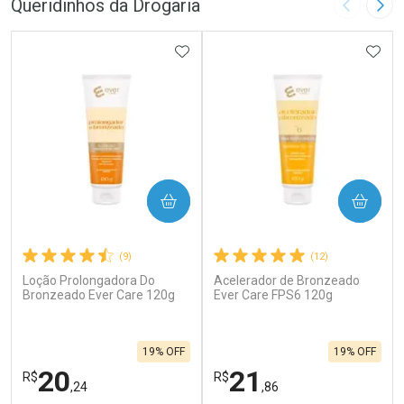
Queridinhos da Drogaria
Imagem A
Pró
ADICIONAR AOS FAVORITOS
ADIC
COMPRAR
COMPRAR
(9)
(12)
Loção Prolongadora Do
Acelerador de Bronzeado
Bronzeado Ever Care 120g
Ever Care FPS6 120g
19% OFF
19% OFF
20
21
R$
R$
,24
,86