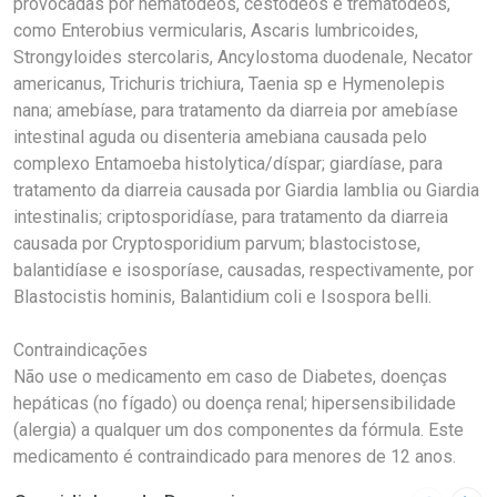
provocadas por nematódeos, cestódeos e trematódeos,
como Enterobius vermicularis, Ascaris lumbricoides,
Strongyloides stercolaris, Ancylostoma duodenale, Necator
americanus, Trichuris trichiura, Taenia sp e Hymenolepis
nana; amebíase, para tratamento da diarreia por amebíase
intestinal aguda ou disenteria amebiana causada pelo
complexo Entamoeba histolytica/díspar; giardíase, para
tratamento da diarreia causada por Giardia lamblia ou Giardia
intestinalis; criptosporidíase, para tratamento da diarreia
causada por Cryptosporidium parvum; blastocistose,
balantidíase e isosporíase, causadas, respectivamente, por
Blastocistis hominis, Balantidium coli e Isospora belli.
Contraindicações
Não use o medicamento em caso de Diabetes, doenças
hepáticas (no fígado) ou doença renal; hipersensibilidade
(alergia) a qualquer um dos componentes da fórmula. Este
medicamento é contraindicado para menores de 12 anos.