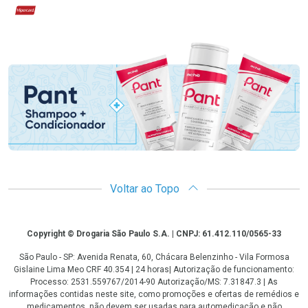
Hipercard
Promoção em Destaque
Voltar ao Topo
Copyright
Copyright © Drogaria São Paulo S.A. | CNPJ: 61.412.110/0565-33
São Paulo - SP: Avenida Renata, 60, Chácara Belenzinho - Vila Formosa
Gislaine Lima Meo CRF 40.354 | 24 horas| Autorização de funcionamento:
Processo: 2531.559767/2014-90 Autorização/MS: 7.31847.3 | As
informações contidas neste site, como promoções e ofertas de remédios e
medicamentos, não devem ser usadas para automedicação e não