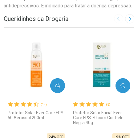
antidepressivos. É indicado para tratar a doença depressão.
Queridinhos da Drogaria
Imagem A
Pró
COMPRAR
COMPRAR
(14)
(5)
Protetor Solar Ever Care FPS
Protetor Solar Facial Ever
50 Aerossol 200ml
Care FPS 70 com Cor Pele
Negra 40g
24% OFF
19% OFF