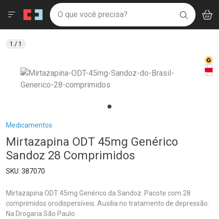
Drogaria São Paulo
Menu
Aces
Ir direto para a home
O que você precisa?
V
i
BUSCAR
Navegue pela página
Ir direto para o conteúdo
Faça a sua busca
Ir direto para a busca
Ir direto para a conta
1
/ 1
Ir direto para a ajuda
Med
Ir direto para a notificações
Tarj
Ir direto para o carrinho
Ir direto para o menu
Breadcrumb
Medicamentos
Mirtazapina ODT 45mg Genérico
Sandoz 28 Comprimidos
387070
Mirtazapina ODT 45mg Genérico da Sandoz. Pacote com 28
comprimidos orodispersíveis. Auxilia no tratamento de depressão.
Na Drogaria São Paulo.