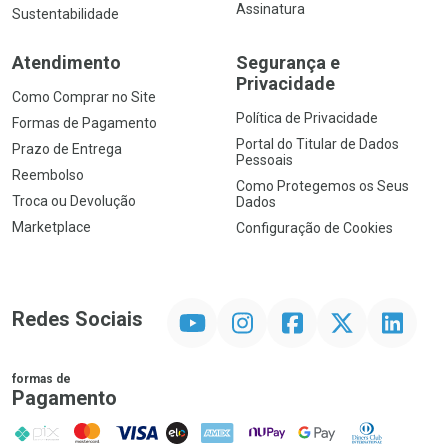
Assinatura
Sustentabilidade
Atendimento
Segurança e
Privacidade
Como Comprar no Site
Política de Privacidade
Formas de Pagamento
Portal do Titular de Dados
Prazo de Entrega
Pessoais
Reembolso
Como Protegemos os Seus
Troca ou Devolução
Dados
Marketplace
Configuração de Cookies
YouTube
Instagram
Facebook
Twitter
Linkedin
Redes Sociais
formas de
Pagamento
PIX
MasterCard
VISA
ELO
AMEX
NuPay
Google Pay
Diners Club