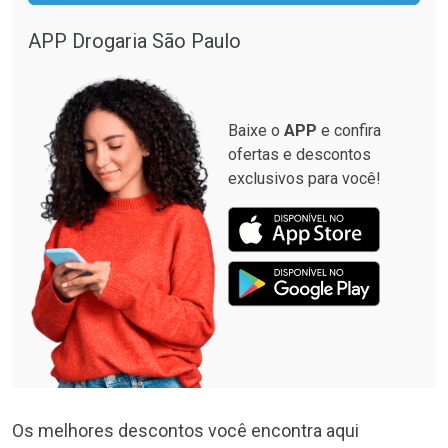
Comprar sem Desconto
Comprar sem Desconto
Por R$ 664,02/cada
Por R$ 28,90/cada
APP Drogaria São Paulo
Comprar sem Desconto
Comprar sem Desconto
Por R$ 664,02/cada
Por R$ 28,90/cada
Baixe o
APP
e confira
ofertas e descontos
exclusivos para você!
Os melhores descontos você encontra aqui