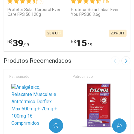
(4)
(15)
Protetor Solar Corporal Ever
Protetor Solar Labial Ever
Care FPS 50 120g
You FPS30 3,6g
20% OFF
20% OFF
39
15
R$
R$
,99
,19
FECHAR
F
FECHAR
F
Produtos Recomendados
Imagem A
Pró
Laboratório
Laboratório
Por Menos
Por Menos
Patrocinado
Patrocinado
COMPRAR
COMPRAR