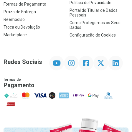
Política de Privacidade
Formas de Pagamento
Portal do Titular de Dados
Prazo de Entrega
Pessoais
Reembolso
Como Protegemos os Seus
Troca ou Devolução
Dados
Marketplace
Configuração de Cookies
YouTube
Instagram
Facebook
Twitter
Linkedin
Redes Sociais
formas de
Pagamento
PIX
MasterCard
VISA
ELO
AMEX
NuPay
Google Pay
Diners Club
Hipercard
Promoção em Destaque