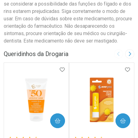
se considerar a possibilidade das funções do fígado e dos
rins estarem prejudicadas. Siga corretamente o modo de
usar. Em caso de dúvidas sobre este medicamento, procure
orientação do farmacêutico. Não desaparecendo os
sintomas, procure orientação de seu médico ou cirurgião-
dentista. Este medicamento não deve ser mastigado.
Queridinhos da Drogaria
Imagem A
Pró
ADICIONAR AOS FAVORITOS
ADIC
COMPRAR
COMPRAR