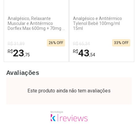
(276)
(59)
Analgésico, Relaxante
Analgésico e Antitérmico
Ativar Desconto
Ativar Desconto
Muscular e Antitérmico
Tylenol Bebê 100mg/ml
Dorflex Max 600mg + 70mg +
Comprar sem Desconto
15ml
Comprar sem Desconto
100mg 16 Comprimidos
Por R$ 39,99/cada
Por R$ 15,19/cada
Comprar sem Desconto
Comprar sem Desconto
26% OFF
33% OFF
Por R$ 39,99/cada
Por R$ 15,19/cada
R$ 31,89
R$ 65,34
23
43
R$
R$
,75
,54
FECHAR
F
FECHAR
F
Avaliações
Laboratório
Laboratório
Por Menos
Por Menos
Este produto ainda não tem avaliações