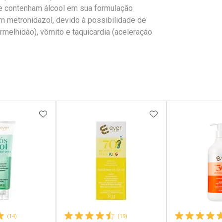
ue contenham álcool em sua formulação
m metronidazol, devido à possibilidade de
rmelhidão), vômito e taquicardia (aceleração
FAVORITOS
ADICIONAR AOS FAVORITOS
ADICIONAR AOS 
(14)
(19)