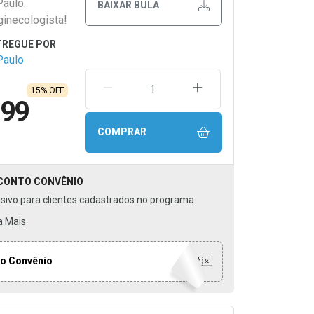
Paulo.
BAIXAR BULA
ginecologista!
Paulo
REMOVER UMA UNIDADE
AUMENTAR UMA UNIDA
15% OFF
,99
COMPRAR
CONTO
CONVÊNIO
usivo para clientes cadastrados no programa
a Mais
o Convênio