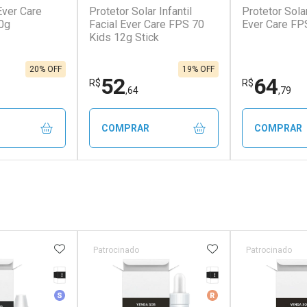
Ever Care
Protetor Solar Infantil
Protetor Sola
0g
Facial Ever Care FPS 70
Ever Care FP
Kids 12g Stick
20% OFF
19% OFF
52
64
R$
R$
,64
,79
COMPRAR
COMPRAR
FECHAR
FECHAR
FECHAR
FECHAR
rio
Laboratório
Laborató
os
Por Menos
Por Men
FAVORITOS
ADICIONAR AOS FAVORITOS
ADICIONAR AOS 
Patrocinado
Patrocinado
Tarja Preta
Tarja Preta
erado
Medicamento Similar
Medicamento De Ref