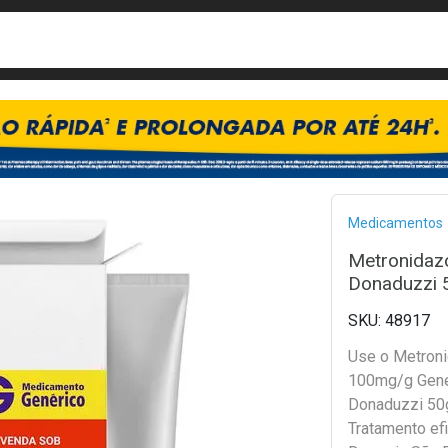
busca
isa?
Bread
Medicamentos
Metronidazo
Donaduzzi 5
48917
Use o Metroni
100mg/g Genér
Donaduzzi 50g
Tratamento ef