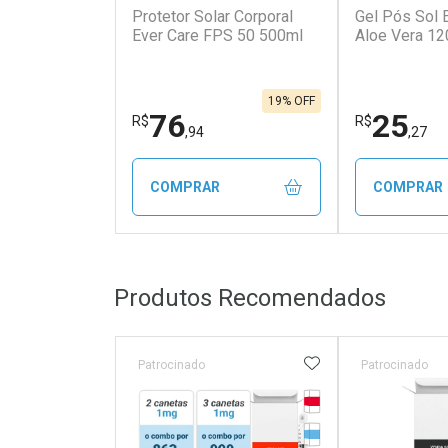
Protetor Solar Corporal
Gel Pós Sol 
Ever Care FPS 50 500ml
Aloe Vera 12
19% OFF
76
25
R$
R$
,94
,27
COMPRAR
COMPRAR
FECHAR
FECHAR
Produtos Recomendados
Laboratório
Laborató
Por Menos
Por Men
ADICIONAR AOS 
Patrocinado
Patrocinado
Tarja Vermelha
Medicamento Refrig