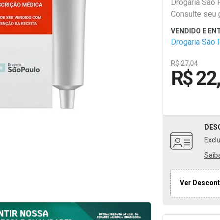
Drogaria São 
Consulte seu 
Drogaria São 
R$ 27,04
R$ 22
DES
Excl
Saib
Ver Descont