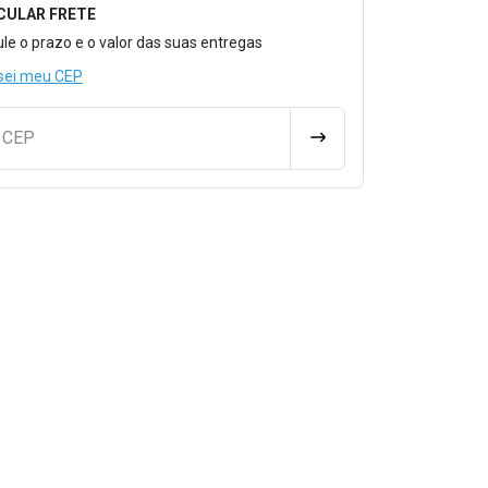
CULAR FRETE
o para Calcular o Frete
ule o prazo e o valor das suas entregas
sei meu CEP
u CEP
CALCULAR FRETE