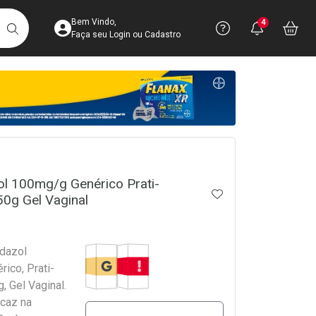
Acesse sua Conta
Precisa de 
Notific
Aces
Bem Vindo,
4
Você po
notifica
Vo
it
BUSCAR
Ver Recursos 
Faça seu Login ou Cadastro
Atendimento ao 
Central de Ajud
crumb
Televendas
4003-3393
l 100mg/g Genérico Prati-
ADICIONAR AOS 
0g Gel Vaginal
Medicamento Genérico
Tarja Vermelha
dazol
ico, Prati-
, Gel Vaginal.
icaz na