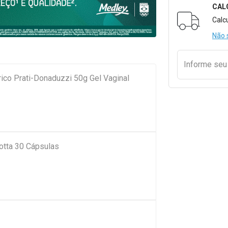
CAL
Formulári
Calc
Não 
Informe se
co Prati-Donaduzzi 50g Gel Vaginal
otta 30 Cápsulas