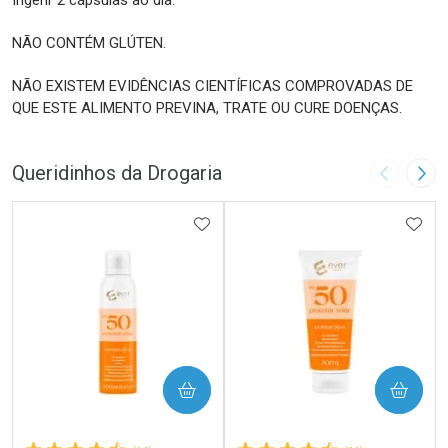
Ingerir 2 cápsulas ao dia.
NÃO CONTÉM GLÚTEN.
NÃO EXISTEM EVIDÊNCIAS CIENTÍFICAS COMPROVADAS DE
QUE ESTE ALIMENTO PREVINA, TRATE OU CURE DOENÇAS.
Queridinhos da Drogaria
Imagem A
Pró
ADICIONAR AOS FAVORITOS
ADIC
COMPRAR
COMPRAR