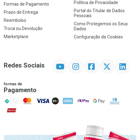
Política de Privacidade
Formas de Pagamento
Portal do Titular de Dados
Prazo de Entrega
Pessoais
Reembolso
Como Protegemos os Seus
Troca ou Devolução
Dados
Marketplace
Configuração de Cookies
YouTube
Instagram
Facebook
Twitter
Linkedin
Redes Sociais
formas de
Pagamento
PIX
MasterCard
VISA
ELO
AMEX
NuPay
Google Pay
Diners Club
Hipercard
Promoção em Destaque