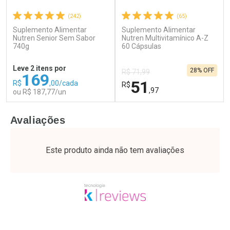
(242)
(65)
Suplemento Alimentar
Suplemento Alimentar
Ativar Desconto
Ativar Desconto
Nutren Senior Sem Sabor
Nutren Multivitamínico A-Z
740g
Comprar sem Desconto
60 Cápsulas
Comprar sem Desconto
Por R$ 63,99/cada
Por R$ 49,89/cada
Comprar sem Desconto
Comprar sem Desconto
Leve 2 itens por
28% OFF
Por R$ 63,99/cada
Por R$ 49,89/cada
R$ 71,99
169
51
R$
,00/cada
R$
,97
ou R$ 187,77/un
FECHAR
F
FECHAR
F
Avaliações
Laboratório
Laboratório
Por Menos
Por Menos
Este produto ainda não tem avaliações