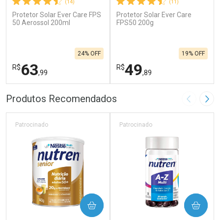
(14)
(11)
Protetor Solar Ever Care FPS
Protetor Solar Ever Care
50 Aerossol 200ml
FPS50 200g
24% OFF
19% OFF
63
49
R$
R$
,99
,89
FECHAR
F
FECHAR
F
Produtos Recomendados
Imagem A
Pró
Laboratório
Laboratório
Por Menos
Por Menos
Patrocinado
Patrocinado
COMPRAR
COMPRAR