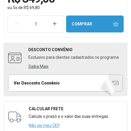
ou
5
x
de
R$ 69,80
REMOVER UMA UNIDADE
AUMENTAR UMA UNIDADE
COMPRAR
DESCONTO
CONVÊNIO
Exclusivo para clientes cadastrados no programa
Saiba Mais
Ver Desconto Convênio
CALCULAR FRETE
Formulário para Calcular o Frete
Calcule o prazo e o valor das suas entregas
Não sei meu CEP