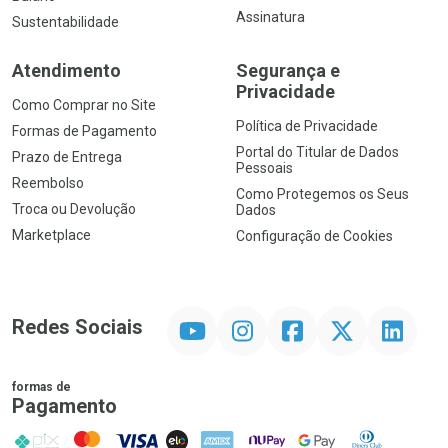
Assinatura
Sustentabilidade
Atendimento
Segurança e
Privacidade
Como Comprar no Site
Política de Privacidade
Formas de Pagamento
Portal do Titular de Dados
Prazo de Entrega
Pessoais
Reembolso
Como Protegemos os Seus
Troca ou Devolução
Dados
Marketplace
Configuração de Cookies
YouTube
Instagram
Facebook
Twitter
Linkedin
Redes Sociais
formas de
Pagamento
PIX
MasterCard
VISA
ELO
AMEX
NuPay
Google Pay
Diners Club