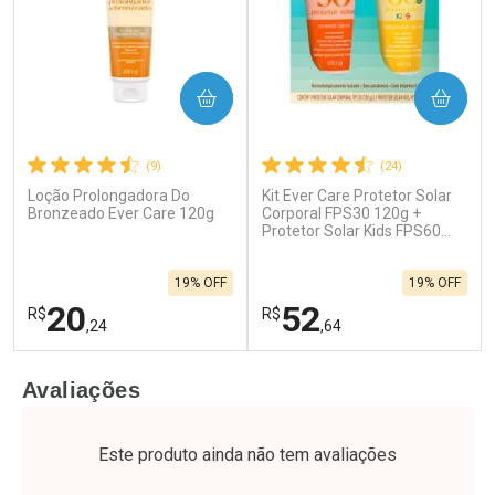
COMPRAR
COMPRAR
(9)
(24)
Loção Prolongadora Do
Kit Ever Care Protetor Solar
Bronzeado Ever Care 120g
Corporal FPS30 120g +
Protetor Solar Kids FPS60
120g
19% OFF
19% OFF
20
52
R$
R$
,24
,64
FECHAR
F
FECHAR
F
Avaliações
Laboratório
Laboratório
Por Menos
Por Menos
Este produto ainda não tem avaliações