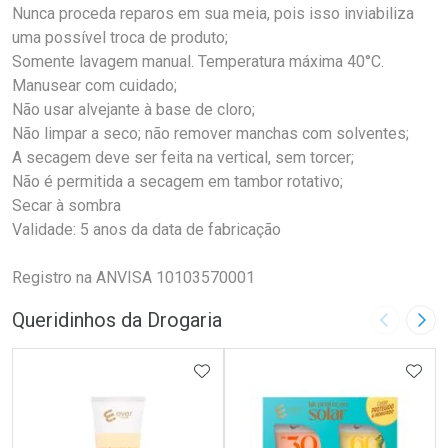
Nunca proceda reparos em sua meia, pois isso inviabiliza
uma possível troca de produto;
Somente lavagem manual. Temperatura máxima 40°C.
Manusear com cuidado;
Não usar alvejante à base de cloro;
Não limpar a seco; não remover manchas com solventes;
A secagem deve ser feita na vertical, sem torcer;
Não é permitida a secagem em tambor rotativo;
Secar à sombra
Validade: 5 anos da data de fabricação
Registro na ANVISA 10103570001
Queridinhos da Drogaria
Imagem A
Pró
ADICIONAR AOS FAVORITOS
ADIC