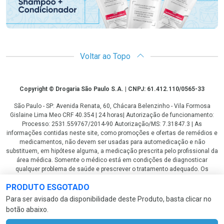
Voltar ao Topo
Copyright
Copyright © Drogaria São Paulo S.A. | CNPJ: 61.412.110/0565-33
São Paulo - SP: Avenida Renata, 60, Chácara Belenzinho - Vila Formosa
Gislaine Lima Meo CRF 40.354 | 24 horas| Autorização de funcionamento:
Processo: 2531.559767/2014-90 Autorização/MS: 7.31847.3 | As
informações contidas neste site, como promoções e ofertas de remédios e
medicamentos, não devem ser usadas para automedicação e não
substituem, em hipótese alguma, a medicação prescrita pelo profissional da
área médica. Somente o médico está em condições de diagnosticar
qualquer problema de saúde e prescrever o tratamento adequado. Os
preços e as promoções são válidos apenas para compras via internet. As
PRODUTO ESGOTADO
fotos contidas em nosso site são meramente ilustrativas. *Preços e
disponibilidade sujeitos a alterações no decorrer do dia. Antibióticos e
Para ser avisado da disponibilidade deste Produto, basta clicar no
antimicrobianos vendas apenas em lojas físicas ou televendas. Portaria nº
botão abaixo.
344 - 01/02/1999 - Ministério da Saúde. Horário de funcionamento Central
de Vendas e Atendimento ao Cliente 4003 3393 ou 0800 779 8767 de