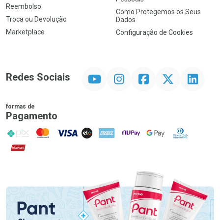
Reembolso
Como Protegemos os Seus
Troca ou Devolução
Dados
Marketplace
Configuração de Cookies
YouTube
Instagram
Facebook
Twitter
Linkedin
Redes Sociais
formas de
Pagamento
PIX
MasterCard
VISA
ELO
AMEX
NuPay
Google Pay
Diners Club
Hipercard
Promoção em Destaque