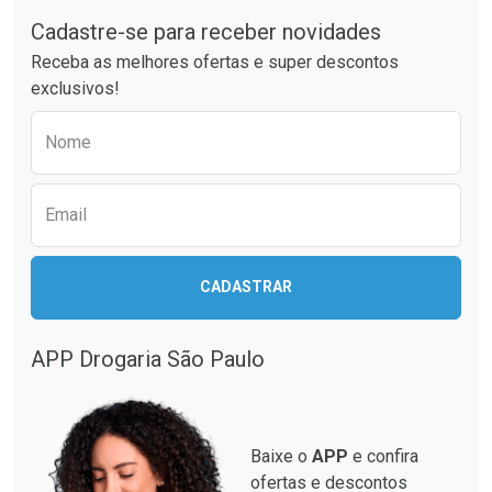
Cadastre-se para receber novidades
Ativar Desconto
Ativar Desconto
Receba as melhores ofertas e super descontos
Comprar sem Desconto
Comprar sem Desconto
exclusivos!
Por R$ 24,29/cada
Por R$ 41,27/cada
Comprar sem Desconto
Comprar sem Desconto
Preencha o formulário abaixo para receber 
Por R$ 24,29/cada
Por R$ 41,27/cada
Nome
Email
CADASTRAR
APP Drogaria São Paulo
Baixe o
APP
e confira
ofertas e descontos