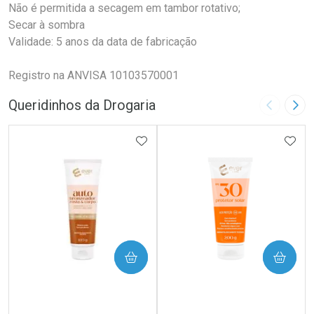
Não é permitida a secagem em tambor rotativo;
Secar à sombra
Validade: 5 anos da data de fabricação
Registro na ANVISA 10103570001
Queridinhos da Drogaria
Imagem A
Pró
ADICIONAR AOS FAVORITOS
ADIC
COMPRAR
COMPRAR