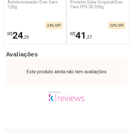
Autobronzeador Ever Care
Protetor Solar Corporal Ever
120g
Care FPS 30 200g
24% OFF
22% OFF
24
41
R$
R$
,29
,27
FECHAR
F
FECHAR
F
Avaliações
Laboratório
Laboratório
Por Menos
Por Menos
Este produto ainda não tem avaliações
Tudo sobre a Drogaria São Paulo