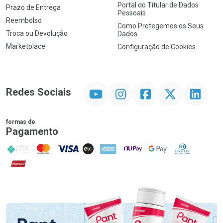
Portal do Titular de Dados
Prazo de Entrega
Pessoais
Reembolso
Como Protegemos os Seus
Troca ou Devolução
Dados
Marketplace
Configuração de Cookies
YouTube
Instagram
Facebook
Twitter
Linkedin
Redes Sociais
formas de
Pagamento
PIX
MasterCard
VISA
ELO
AMEX
NuPay
Google Pay
Diners Club
Hipercard
Promoção em Destaque