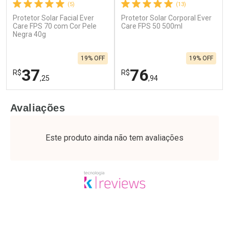
(5)
(13)
Protetor Solar Facial Ever
Protetor Solar Corporal Ever
Care FPS 70 com Cor Pele
Care FPS 50 500ml
Negra 40g
19% OFF
19% OFF
37
76
R$
R$
,25
,94
FECHAR
F
FECHAR
F
Avaliações
Laboratório
Laboratório
Por Menos
Por Menos
Este produto ainda não tem avaliações