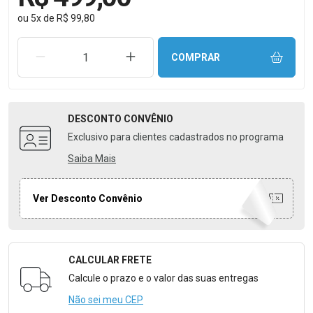
ou
5
x
de
R$ 99,80
REMOVER UMA UNIDADE
AUMENTAR UMA UNIDADE
COMPRAR
DESCONTO
CONVÊNIO
Exclusivo para clientes cadastrados no programa
Saiba Mais
Ver Desconto Convênio
CALCULAR FRETE
Formulário para Calcular o Frete
Calcule o prazo e o valor das suas entregas
Não sei meu CEP