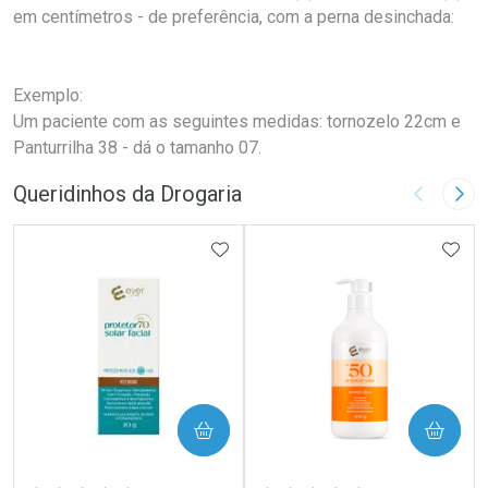
em centímetros - de preferência, com a perna desinchada:
Exemplo:
Um paciente com as seguintes medidas: tornozelo 22cm e
Panturrilha 38 - dá o tamanho 07.
Queridinhos da Drogaria
Imagem A
Pró
ADICIONAR AOS FAVORITOS
ADIC
COMPRAR
COMPRAR