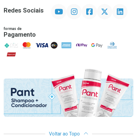
YouTube
Instagram
Facebook
Twitter
Linkedin
Redes Sociais
formas de
Pagamento
PIX
MasterCard
VISA
ELO
AMEX
NuPay
Google Pay
Diners Club
Hipercard
Promoção em Destaque
Voltar ao Topo