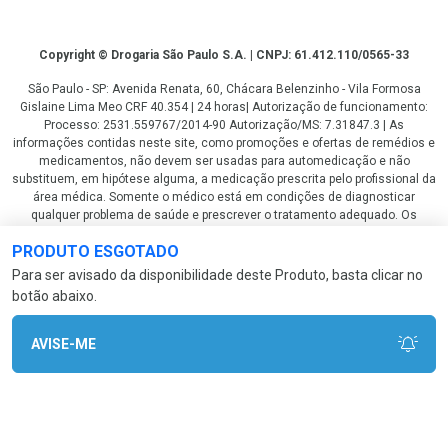
Copyright
Copyright © Drogaria São Paulo S.A. | CNPJ: 61.412.110/0565-33
São Paulo - SP: Avenida Renata, 60, Chácara Belenzinho - Vila Formosa
Gislaine Lima Meo CRF 40.354 | 24 horas| Autorização de funcionamento:
Processo: 2531.559767/2014-90 Autorização/MS: 7.31847.3 | As
informações contidas neste site, como promoções e ofertas de remédios e
medicamentos, não devem ser usadas para automedicação e não
substituem, em hipótese alguma, a medicação prescrita pelo profissional da
área médica. Somente o médico está em condições de diagnosticar
qualquer problema de saúde e prescrever o tratamento adequado. Os
preços e as promoções são válidos apenas para compras via internet. As
PRODUTO ESGOTADO
fotos contidas em nosso site são meramente ilustrativas. *Preços e
disponibilidade sujeitos a alterações no decorrer do dia. Antibióticos e
Para ser avisado da disponibilidade deste Produto, basta clicar no
antimicrobianos vendas apenas em lojas físicas ou televendas. Portaria nº
botão abaixo.
344 - 01/02/1999 - Ministério da Saúde. Horário de funcionamento Central
de Vendas e Atendimento ao Cliente 4003 3393 ou 0800 779 8767 de
domingo a domingo das 08h00 às 20h00.
AVISE-ME
LGPD Aceite os Cookies