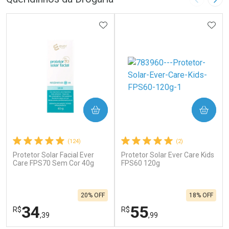
Imagem A
Pró
ADICIONAR AOS FAVORITOS
ADIC
COMPRAR
COMPRAR
(124)
(2)
Protetor Solar Facial Ever
Protetor Solar Ever Care Kids
Care FPS70 Sem Cor 40g
FPS60 120g
20% OFF
18% OFF
34
55
R$
R$
,39
,99