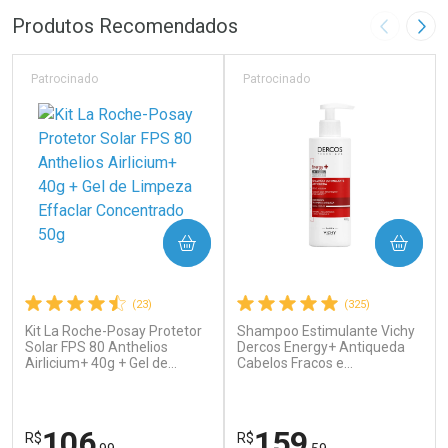
FECHAR
F
FECHAR
F
Produtos Recomendados
Imagem A
Pró
Laboratório
Laboratório
Por Menos
Por Menos
Patrocinado
Patrocinado
COMPRAR
COMPRAR
(23)
(325)
Kit La Roche-Posay Protetor
Shampoo Estimulante Vichy
Ativar Desconto
Ativar Desconto
Solar FPS 80 Anthelios
Dercos Energy+ Antiqueda
Airlicium+ 40g + Gel de
Comprar sem Desconto
Cabelos Fracos e
Comprar sem Desconto
Limpeza Effaclar
Quebradiços 400ml
Por R$ 34,39/cada
Por R$ 55,99/cada
Comprar sem Desconto
Comprar sem Desconto
Concentrado 50g
Por R$ 34,39/cada
Por R$ 55,99/cada
106
159
R$
R$