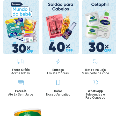
Benefícios
Frete Grátis
Entrega
Retire na Loja
Acima R$199
Em até 2 horas
Mais perto de você
Parcele
Baixe
WhatsApp
Até 3x Sem Juros
Nosso Aplicativo
Televendas e
Fale Conosco