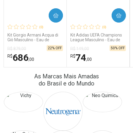
COMPRAR
COMPRAR
Ativar Desconto
Ativar Desconto
(0)
(0)
Comprar sem Desconto
Comprar sem Desconto
Comprar sem Desconto
Comprar sem Desconto
Kit Giorgio Armani Acqua di
Kit Adidas UEFA Champions
Por R$ 16,79/cada
Por R$ 389,90/cada
Por R$ 16,79/cada
Por R$ 389,90/cada
Giò Masculino - Eau de
League Masculino - Eau de
Toilette 100ml + Gel de
Toilette 100ml + Shower Gel
22% OFF
50% OFF
R$ 879,00
R$ 149,00
Banho 75ml
250ml
686
74
R$
R$
,00
,00
FECHAR
FECHAR
FEC
FEC
As Marcas Mais Amadas
Laboratório
Laboratório
Por Menos
Por Menos
do Brasil e do Mundo