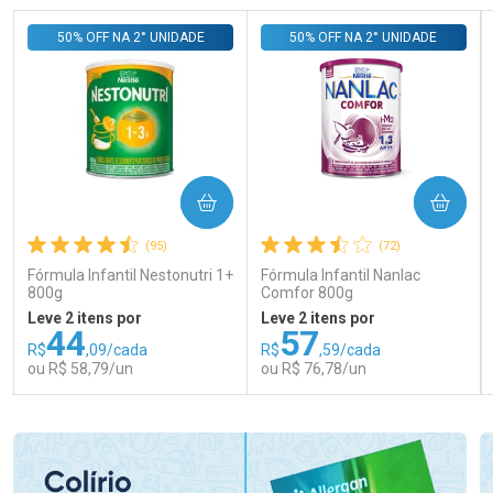
50% OFF NA 2° UNIDADE
50% OFF NA 2° UNIDADE
COMPRAR
COMPRAR
(95)
(72)
Fórmula Infantil Nestonutri 1+
Fórmula Infantil Nanlac
800g
Comfor 800g
Leve 2 itens por
Leve 2 itens por
44
57
R$
,09/cada
R$
,59/cada
ou R$ 58,79/un
ou R$ 76,78/un
FECHAR
FECHAR
FEC
FEC
Laboratório
Laboratório
Por Menos
Por Menos