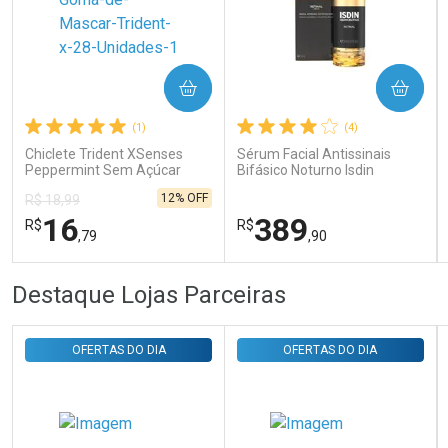
Ativar Desconto
COMPRAR
COMPRAR
Comprar sem Desconto
Comprar sem Desconto
Por R$ 31,35/cada
Por R$ 31,35/cada
(1)
(4)
Chiclete Trident XSenses
Sérum Facial Antissinais
Peppermint Sem Açúcar
Bifásico Noturno Isdin
Garrafa 54g
Isdinceutics Retinal com
12% OFF
R$ 18,99
Retinaldeído 50ml
16
389
R$
R$
,79
,90
FECHAR
FECHAR
FEC
FEC
Destaque Lojas Parceiras
Laboratório
Laboratório
Por Menos
Por Menos
OFERTAS DO DIA
OFERTAS DO DIA