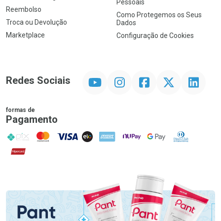
Pessoais
Reembolso
Como Protegemos os Seus
Troca ou Devolução
Dados
Marketplace
Configuração de Cookies
YouTube
Instagram
Facebook
Twitter
Linkedin
Redes Sociais
formas de
Pagamento
PIX
MasterCard
VISA
ELO
AMEX
NuPay
Google Pay
Diners Club
Hipercard
Promoção em Destaque