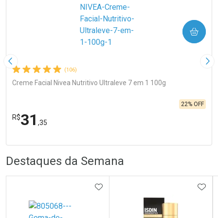
COMPRAR
Imagem Anterior
Pró
(106)
Creme Facial Nivea Nutritivo Ultraleve 7 em 1 100g
22% OFF
31
R$
,35
R
R
FECHA
FECHA
Laboratório
Por Menos
Destaques da Semana
ADICIONAR AOS FAVORITOS
ADIC