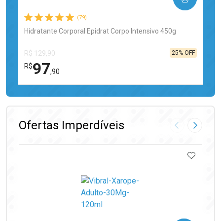
(79)
Hidratante Corporal Epidrat Corpo Intensivo 450g
25% OFF
R$ 129,90
97
R$
,90
FECHAR
FECHAR
Laboratório
Por Menos
Ofertas Imperdíveis
Imagem Anter
Próxima
ADICIO
Ativar Desconto