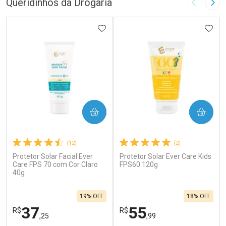
Queridinhos da Drogaria
Imagem A
Pró
ADICIONAR AOS FAVORITOS
ADIC
COMPRAR
COMPRAR
(12)
(2)
Protetor Solar Facial Ever
Protetor Solar Ever Care Kids
Care FPS 70 com Cor Claro
FPS60 120g
40g
19% OFF
18% OFF
37
55
R$
R$
,25
,99