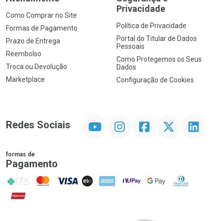
Privacidade
Como Comprar no Site
Política de Privacidade
Formas de Pagamento
Portal do Titular de Dados
Prazo de Entrega
Pessoais
Reembolso
Como Protegemos os Seus
Troca ou Devolução
Dados
Marketplace
Configuração de Cookies
YouTube
Instagram
Facebook
Twitter
Linkedin
Redes Sociais
formas de
Pagamento
PIX
MasterCard
VISA
ELO
AMEX
NuPay
Google Pay
Diners Club
Hipercard