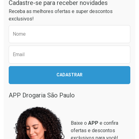
Por Menos
Por Menos
Cadastre-se para receber novidades
Receba as melhores ofertas e super descontos
exclusivos!
Preencha o formulário abaixo para receber 
Nome
Email
Ativar Desconto
Ativar Desconto
CADASTRAR
Comprar sem Desconto
Comprar sem Desconto
Comprar sem Desconto
Comprar sem Desconto
Por R$ 499,99/cada
Por R$ 33,15/cada
Por R$ 499,99/cada
Por R$ 33,15/cada
APP Drogaria São Paulo
Baixe o
APP
e confira
ofertas e descontos
exclusivos para você!