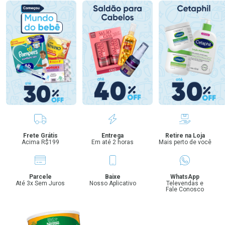
Benefícios
Frete Grátis
Entrega
Retire na Loja
Acima R$199
Em até 2 horas
Mais perto de você
Parcele
Baixe
WhatsApp
Até 3x Sem Juros
Nosso Aplicativo
Televendas e
Fale Conosco