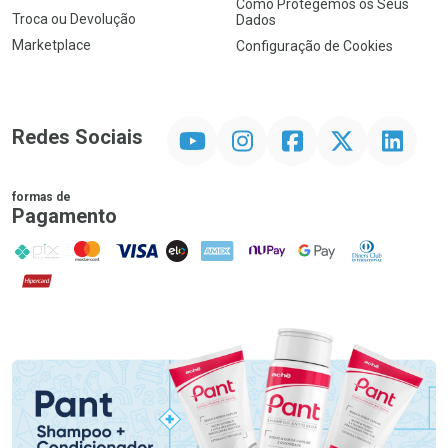
Como Protegemos os Seus
Troca ou Devolução
Dados
Marketplace
Configuração de Cookies
YouTube
Instagram
Facebook
Twitter
Linkedin
Redes Sociais
formas de
Pagamento
PIX
MasterCard
VISA
ELO
AMEX
NuPay
Google Pay
Diners Club
Hipercard
Promoção em Destaque