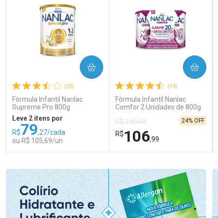
COMPRAR
COMPRAR
(23)
(19)
Fórmula Infantil Nanlac
Fórmula Infantil Nanlac
Supreme Pro 800g
Comfor 2 Unidades de 800g
Leve 2 itens por
24% OFF
R$ 140,99
79
106
R$
,27/cada
R$
,99
ou R$ 105,69/un
FECHAR
FECHAR
FEC
FEC
Laboratório
Laboratório
Por Menos
Por Menos