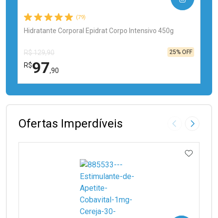
(79)
Hidratante Corporal Epidrat Corpo Intensivo 450g
25% OFF
R$ 129,90
97
R$
,90
FECHAR
FECHAR
Laboratório
Por Menos
Ofertas Imperdíveis
Imagem Anter
Próxima
ADICIO
Ativar Desconto