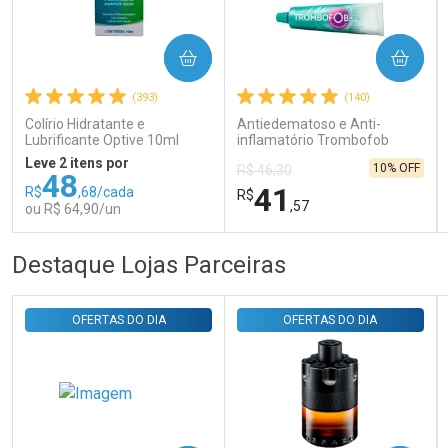
Ativar Desconto
COMPRAR
COMPRAR
Comprar sem Desconto
Comprar sem Desconto
Por R$ 31,35/cada
Por R$ 31,35/cada
(393)
(140)
Colírio Hidratante e
Antiedematoso e Anti-
Lubrificante Optive 10ml
inflamatório Trombofob
200U/g 40g
Leve 2 itens por
10% OFF
R$ 46,30
48
41
R$
,68/cada
R$
,57
ou R$ 64,90/un
FECHAR
FECHAR
FEC
FEC
Destaque Lojas Parceiras
Laboratório
Laboratório
Por Menos
Por Menos
OFERTAS DO DIA
OFERTAS DO DIA