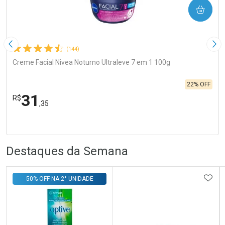
COMPRAR
Imagem Anterior
Pró
(144)
Creme Facial Nivea Noturno Ultraleve 7 em 1 100g
22% OFF
31
R$
,35
R
R
FECHA
FECHA
Laboratório
Por Menos
Destaques da Semana
ADIC
50% OFF NA 2° UNIDADE