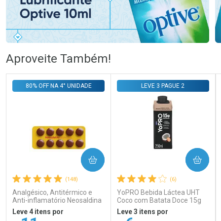
Ativar Desconto
Ativar Desconto
Aproveite Também!
Comprar sem Desconto
Comprar sem Desconto
Comprar sem Desconto
Comprar sem Desconto
80% OFF NA 4° UNIDADE
LEVE 3 PAGUE 2
Por R$ 105,69/cada
Por R$ 106,99/cada
Por R$ 105,69/cada
Por R$ 106,99/cada
COMPRAR
COMPRAR
(148)
(6)
Analgésico, Antitérmico e
YoPRO Bebida Láctea UHT
Anti-inflamatório Neosaldina
Coco com Batata Doce 15g
30mg + 300mg + 30mg 10
de proteínas 250ml
Leve 4 itens por
Leve 3 itens por
Drágeas