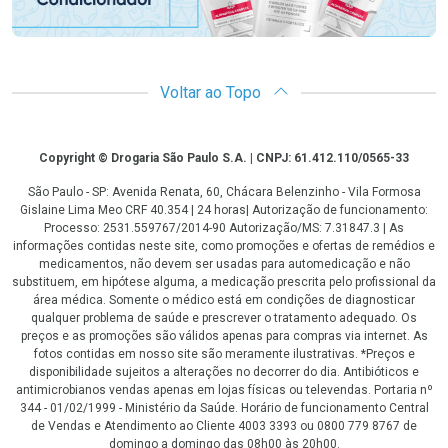
Voltar ao Topo
Copyright
Copyright © Drogaria São Paulo S.A. | CNPJ: 61.412.110/0565-33
São Paulo - SP: Avenida Renata, 60, Chácara Belenzinho - Vila Formosa
Gislaine Lima Meo CRF 40.354 | 24 horas| Autorização de funcionamento:
Processo: 2531.559767/2014-90 Autorização/MS: 7.31847.3 | As
informações contidas neste site, como promoções e ofertas de remédios e
medicamentos, não devem ser usadas para automedicação e não
substituem, em hipótese alguma, a medicação prescrita pelo profissional da
área médica. Somente o médico está em condições de diagnosticar
qualquer problema de saúde e prescrever o tratamento adequado. Os
preços e as promoções são válidos apenas para compras via internet. As
fotos contidas em nosso site são meramente ilustrativas. *Preços e
disponibilidade sujeitos a alterações no decorrer do dia. Antibióticos e
antimicrobianos vendas apenas em lojas físicas ou televendas. Portaria nº
344 - 01/02/1999 - Ministério da Saúde. Horário de funcionamento Central
de Vendas e Atendimento ao Cliente 4003 3393 ou 0800 779 8767 de
domingo a domingo das 08h00 às 20h00.