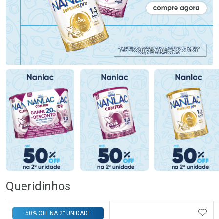
Queridinhos
ADIC
50% OFF NA 2° UNIDADE