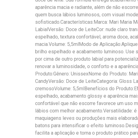
aparência macia e radiante, além de não escorre
quem busca lábios luminosos, com visual mod
sofisticado.Características:Marca: Mari Maria 
LabialVersão: Doce de LeiteCor: nude claro tra
espelhado, textura confortável, aroma doce, a
macia.Volume: 5,5mlModo de Aplicação:Aplique 
brilho espelhado e acabamento luminoso. Use s
por cima de outro produto labial para potenciali
renovar a luminosidade, o conforto e a aparênci
Produto:Gênero: UnissexNome do Produto: Mari 
CandyVersão: Doce de LeiteCategoria: Gloss Lab
cremosoVolume: 5,5mlBenefícios do Produto:Efic
espelhado, acabamento glossy e aparência mais 
confortável que não escorre favorece um uso 
lábios com melhor acabamento.Versatilidade: é 
maquiagens leves ou produções mais elaborad
batons para intensificar o efeito luminoso.Desig
facilita a aplicação e torna o produto prático pa