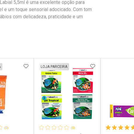
 Labial 5,5ml é uma excelente opção para
vel e um toque sensorial adocicado. Com tom
lábios com delicadeza, praticidade e um
FAVORITOS
ADICIONAR AOS FAVORITOS
ADICIONAR AOS 
A
LOJA PARCEIRA
(0)
(0)