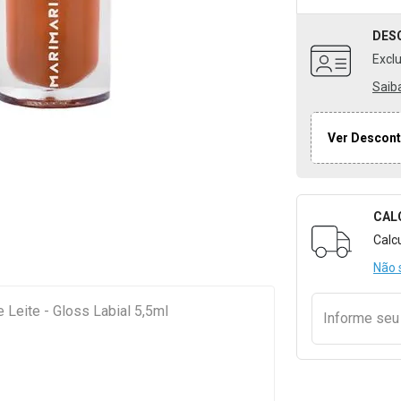
DES
Excl
Saib
Ver Descont
CAL
Formulári
Calc
Não 
 Leite - Gloss Labial 5,5ml
Informe se