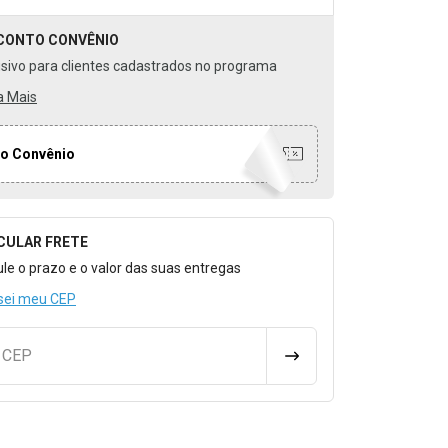
CONTO
CONVÊNIO
usivo para clientes cadastrados no programa
a Mais
o Convênio
CULAR FRETE
o para Calcular o Frete
ule o prazo e o valor das suas entregas
sei meu CEP
u CEP
CALCULAR FRETE