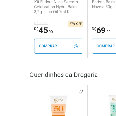
Kit Eudora Niina Secrets
Barista Balm 
Celebration Hydra Balm
Naveia 50g
3,2g + Lip Oil 7ml Kit
27% OFF
R$ 62,90
45
69
R$
R$
,90
,90
COMPRAR
COMPRAR
FECHAR
FECHAR
Queridinhos da Drogaria
Laboratório
Laborató
Por Menos
Por Men
ADICIONAR AOS 