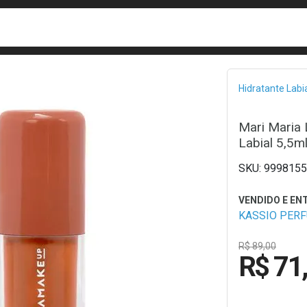
busca
isa?
Bread
Hidratante Labi
Mari Maria 
Labial 5,5m
9998155
KASSIO PER
R$ 89,00
R$ 71