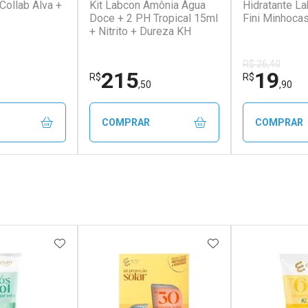
Collab Alva +
Kit Labcon Amônia Água
Hidratante L
Doce + 2 PH Tropical 15ml
Fini Minhoca
+ Nitrito + Dureza KH
R$ 26,40
215
19
R$
R$
,50
,90
COMPRAR
COMPRAR
FECHAR
FECHAR
FECHAR
FECHAR
rio
Laboratório
Laborató
os
Por Menos
Por Men
FAVORITOS
ADICIONAR AOS FAVORITOS
ADICIONAR AOS 