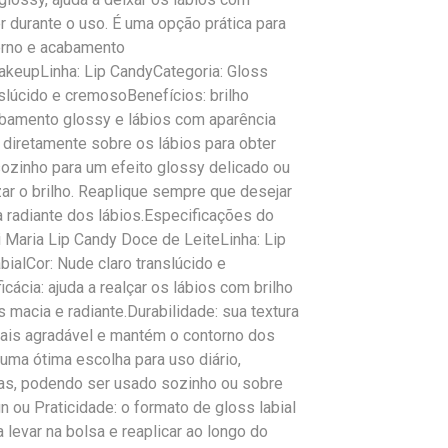
r durante o uso. É uma opção prática para
erno e acabamento
MakeupLinha: Lip CandyCategoria: Gloss
nslúcido e cremosoBenefícios: brilho
cabamento glossy e lábios com aparência
diretamente sobre os lábios para obter
ozinho para um efeito glossy delicado ou
zar o brilho. Reaplique sempre que desejar
a radiante dos lábios.Especificações do
Maria Lip Candy Doce de LeiteLinha: Lip
ialCor: Nude claro translúcido e
ácia: ajuda a realçar os lábios com brilho
macia e radiante.Durabilidade: sua textura
mais agradável e mantém o contorno dos
uma ótima escolha para uso diário,
as, podendo ser usado sozinho ou sobre
n ou Praticidade: o formato de gloss labial
ra levar na bolsa e reaplicar ao longo do