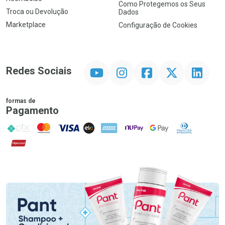
Como Protegemos os Seus
Troca ou Devolução
Dados
Marketplace
Configuração de Cookies
YouTube
Instagram
Facebook
Twitter
Linkedin
Redes Sociais
formas de
Pagamento
PIX
MasterCard
VISA
ELO
AMEX
NuPay
Google Pay
Diners Club
Hipercard
Promoção em Destaque