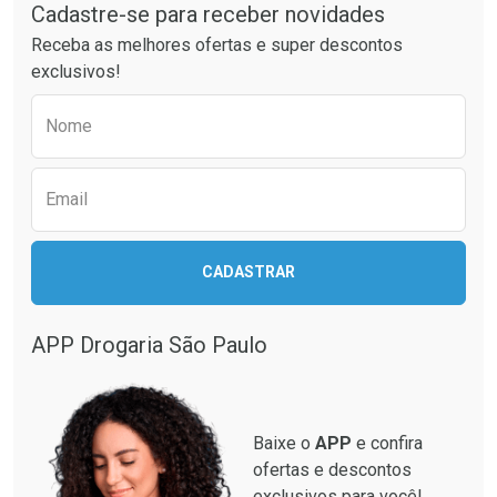
Cadastre-se para receber novidades
Ativar Desconto
Ativar Desconto
Receba as melhores ofertas e super descontos
Comprar sem Desconto
Comprar sem Desconto
exclusivos!
Por R$ 49,27/cada
Por R$ 24,29/cada
Comprar sem Desconto
Comprar sem Desconto
Preencha o formulário abaixo para receber 
Por R$ 49,27/cada
Por R$ 24,29/cada
Nome
Email
CADASTRAR
APP Drogaria São Paulo
Baixe o
APP
e confira
ofertas e descontos
exclusivos para você!