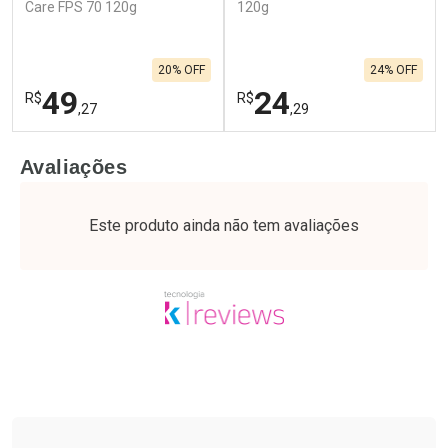
Care FPS 70 120g
120g
20% OFF
24% OFF
49
24
R$
R$
,27
,29
FECHAR
F
FECHAR
F
Avaliações
Laboratório
Laboratório
Por Menos
Por Menos
Este produto ainda não tem avaliações
Tudo sobre a Drogaria São Paulo