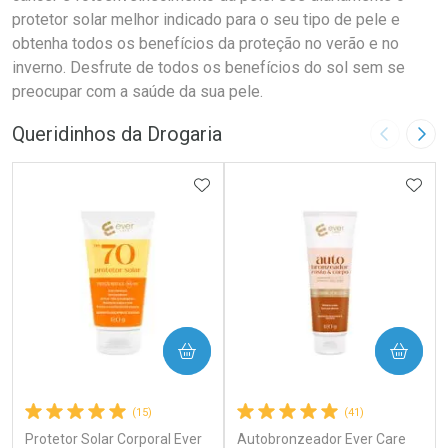
protetor solar melhor indicado para o seu tipo de pele e
obtenha todos os benefícios da proteção no verão e no
inverno. Desfrute de todos os benefícios do sol sem se
preocupar com a saúde da sua pele.
Queridinhos da Drogaria
Imagem A
Pró
ADICIONAR AOS FAVORITOS
ADIC
COMPRAR
COMPRAR
(15)
(41)
Protetor Solar Corporal Ever
Autobronzeador Ever Care