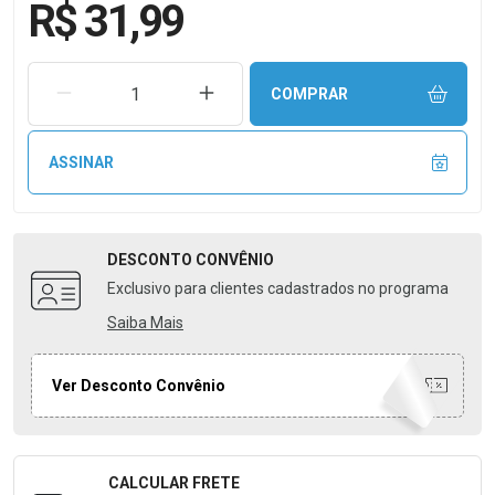
R$ 31,99
REMOVER UMA UNIDADE
AUMENTAR UMA UNIDADE
COMPRAR
ASSINAR
DESCONTO
CONVÊNIO
Exclusivo para clientes cadastrados no programa
Saiba Mais
Ver Desconto Convênio
CALCULAR FRETE
Formulário para Calcular o Frete