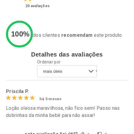
20
avaliações
100%
dos clientes
recomendam
este produto
Detalhes das avaliações
Ativar Desconto
Ativar Desconto
Ordenar por
Comprar sem Desconto
Comprar sem Desconto
Por R$ 17,65/cada
Por R$ 17,35/cada
Comprar sem Desconto
Comprar sem Desconto
Por R$ 17,65/cada
Por R$ 17,35/cada
Priscila P.
há 5 meses
Loção oleosa maravilhosa, não fico sem! Passo nas
dobrinhas da minha bebê para não assar!