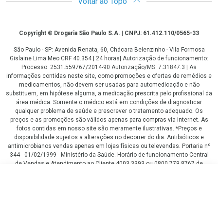
Voltar ao Topo
Copyright
Copyright © Drogaria São Paulo S.A. | CNPJ: 61.412.110/0565-33
São Paulo - SP: Avenida Renata, 60, Chácara Belenzinho - Vila Formosa
Gislaine Lima Meo CRF 40.354 | 24 horas| Autorização de funcionamento:
Processo: 2531.559767/2014-90 Autorização/MS: 7.31847.3 | As
informações contidas neste site, como promoções e ofertas de remédios e
medicamentos, não devem ser usadas para automedicação e não
substituem, em hipótese alguma, a medicação prescrita pelo profissional da
área médica. Somente o médico está em condições de diagnosticar
qualquer problema de saúde e prescrever o tratamento adequado. Os
preços e as promoções são válidos apenas para compras via internet. As
fotos contidas em nosso site são meramente ilustrativas. *Preços e
disponibilidade sujeitos a alterações no decorrer do dia. Antibióticos e
antimicrobianos vendas apenas em lojas físicas ou televendas. Portaria nº
344 - 01/02/1999 - Ministério da Saúde. Horário de funcionamento Central
de Vendas e Atendimento ao Cliente 4003 3393 ou 0800 779 8767 de
domingo a domingo das 08h00 às 20h00.
LGPD Aceite os Cookies
R$ 31,99
COMPRAR