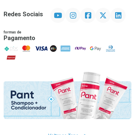
YouTube
Instagram
Facebook
Twitter
Linkedin
Redes Sociais
formas de
Pagamento
PIX
MasterCard
VISA
ELO
AMEX
NuPay
Google Pay
Diners Club
Hipercard
Promoção em Destaque