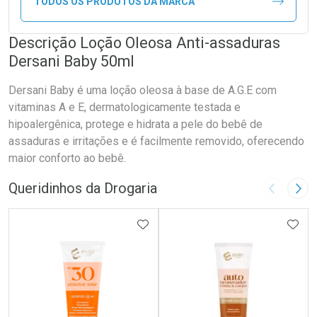
TODOS OS PRODUTOS DA MARCA
Descrição Loção Oleosa Anti-assaduras
Dersani Baby 50ml
Dersani Baby é uma loção oleosa à base de A.G.E com
vitaminas A e E, dermatologicamente testada e
hipoalergênica, protege e hidrata a pele do bebê de
assaduras e irritações e é facilmente removido, oferecendo
maior conforto ao bebê.
Queridinhos da Drogaria
Imagem A
Pró
ADICIONAR AOS FAVORITOS
ADIC