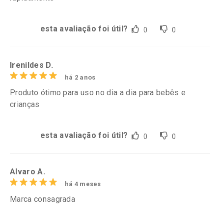
esta avaliação foi útil?
0
0
Irenildes D.
há 2 anos
Produto ótimo para uso no dia a dia para bebês e
crianças
esta avaliação foi útil?
0
0
Alvaro A.
há 4 meses
Marca consagrada