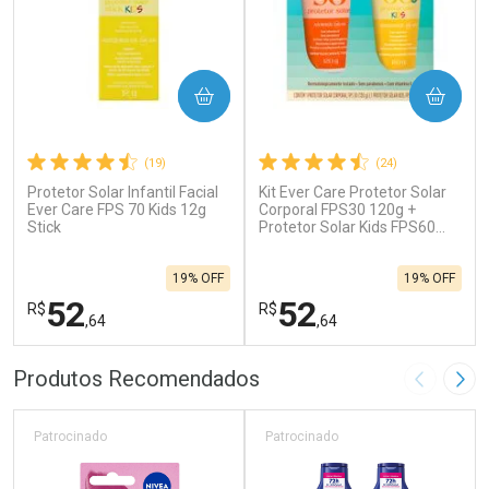
COMPRAR
COMPRAR
(19)
(24)
Protetor Solar Infantil Facial
Kit Ever Care Protetor Solar
Ever Care FPS 70 Kids 12g
Corporal FPS30 120g +
Stick
Protetor Solar Kids FPS60
120g
19% OFF
19% OFF
52
52
R$
R$
,64
,64
FECHAR
F
FECHAR
F
Produtos Recomendados
Imagem A
Pró
Laboratório
Laboratório
Por Menos
Por Menos
Patrocinado
Patrocinado