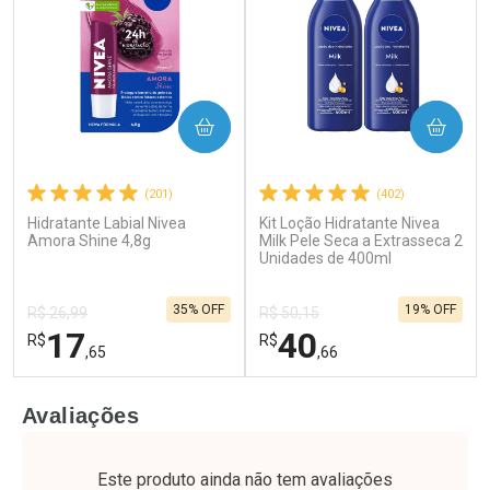
COMPRAR
COMPRAR
(201)
(402)
Hidratante Labial Nivea
Kit Loção Hidratante Nivea
Ativar Desconto
Ativar Desconto
Amora Shine 4,8g
Milk Pele Seca a Extrasseca 2
Comprar sem Desconto
Unidades de 400ml
Comprar sem Desconto
Por R$ 52,64/cada
Por R$ 52,64/cada
Comprar sem Desconto
Comprar sem Desconto
35% OFF
19% OFF
Por R$ 52,64/cada
Por R$ 52,64/cada
R$ 26,99
R$ 50,15
17
40
R$
R$
,65
,66
FECHAR
F
FECHAR
F
Avaliações
Laboratório
Laboratório
Por Menos
Por Menos
Este produto ainda não tem avaliações