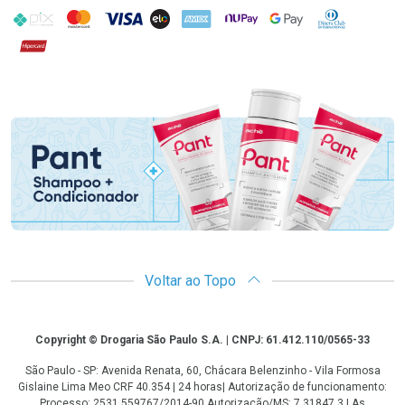
PIX
MasterCard
VISA
ELO
AMEX
NuPay
Google Pay
Diners Club
Hipercard
Promoção em Destaque
Voltar ao Topo
Copyright
Copyright © Drogaria São Paulo S.A. | CNPJ: 61.412.110/0565-33
São Paulo - SP: Avenida Renata, 60, Chácara Belenzinho - Vila Formosa
Gislaine Lima Meo CRF 40.354 | 24 horas| Autorização de funcionamento:
Processo: 2531.559767/2014-90 Autorização/MS: 7.31847.3 | As